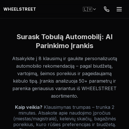
Pāriet uz galveno saturu
🇱🇻
WHEELSTREET
Surask Tobulą Automobilį: AI
Parinkimo Įrankis
Atsakykite į 8 klausimų ir gaukite personalizuotą
automobilio rekomendaciją – pagal biudžetą,
vartojimą, šeimos poreikius ir pageidaujamą
kėbulo tipą. Įrankis analizuoja 50+ parametrų ir
parenka geriausius variantus iš WHEELSTREET
asortimento.
Kaip veikia?
Klausimynas trumpas – trunka 2
minutes. Atsakote apie naudojimo įpročius
(miestas/magistralė), keleivių skaičių, bagažinės
poreikius, kuro rūšies preferencijas ir biudžetą.