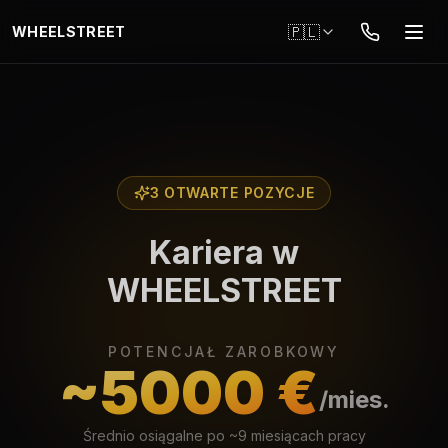
Przejdź do głównej treści
🇵🇱
WHEELSTREET
3 OTWARTE POZYCJE
Kariera w
WHEELSTREET
POTENCJAŁ ZAROBKOWY
~5000 €
/mies.
Średnio osiągalne po ~9 miesiącach pracy