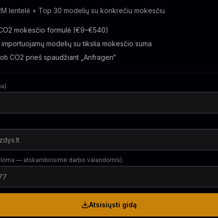
M lentelė + Top 30 modelių su konkrečiu mokesčiu
 CO2 mokesčio formulė (€9–€540)
 importuojamų modelių su tikslia mokesčio suma
uoti CO2 prieš spaudžiant „Anfragen“
ma)
aloma — atskambinsime darbo valandomis)
Atsisiųsti gidą