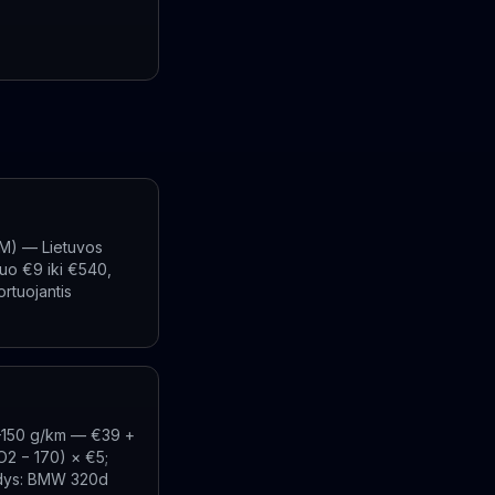
PRM) — Lietuvos
nuo €9 iki €540,
rtuojantis
1–150 g/km — €39 +
O2 − 170) × €5;
zdys: BMW 320d