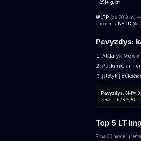
251+ g/km
WLTP
(po 2018 m.) — 
duomenis.
NEDC
(ik
Pavyzdys: k
Atidaryk Mobile
Patikrink, ar n
Įstatyk į aukšči
Pavyzdys:
BMW 320
× €3 = €79 + €6 =
Top 5 LT imp
Pilna 60 modelių lente