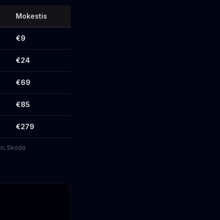
Mokestis
€9
€24
€69
€85
€279
an, Skoda