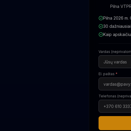
Pilna VTPR
Pilna 2026 m.
30 dažniausiai
Kaip apskaiči
Vardas (neprivalo
El. paštas
*
Telefonas (nepriv