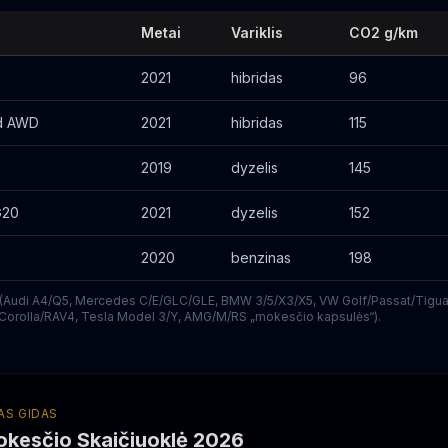
Metai
Variklis
CO2 g/km
2021
hibridas
96
id AWD
2021
hibridas
115
2019
dyzelis
145
G20
2021
dyzelis
152
2020
benzinas
198
ų (Audi A4/Q5, Mercedes C/E/GLC/GLE, BMW 3/5/X3/X5, VW Golf/Passat/Tigu
Corolla/RAV4, Tesla Model 3/Y, AMG/M/RS „mokesčio kapsulės“).
S GIDAS
kesčio Skaičiuoklė 2026