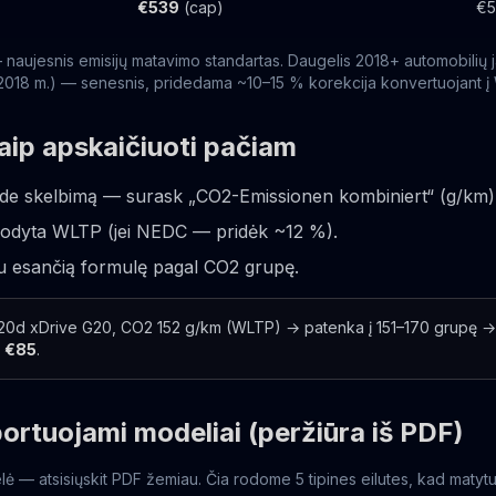
€539
(cap)
€5
naujesnis emisijų matavimo standartas. Daugelis 2018+ automobilių 
i 2018 m.) — senesnis, pridedama ~10–15 % korekcija konvertuojant į
aip apskaičiuoti pačiam
.de skelbimą — surask „CO2-Emissionen kombiniert“ (g/km)
urodyta WLTP (jei NEDC — pridėk ~12 %).
au esančią formulę pagal CO2 grupę.
d xDrive G20, CO2 152 g/km (WLTP) → patenka į 151–170 grupę → 
€85
.
ortuojami modeliai (peržiūra iš PDF)
lė — atsisiųskit PDF žemiau. Čia rodome 5 tipines eilutes, kad matytu