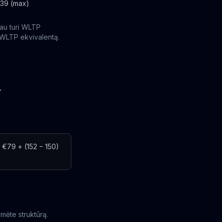
39 (max)
jau turi WLTP
 WLTP ekvivalentą.
.
€79 + (152 − 150)
mėte struktūrą.