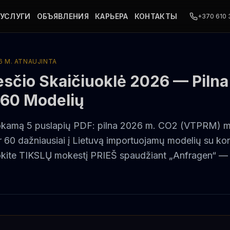
-УСЛУГИ
ОБЪЯВЛЕНИЯ
КАРЬЕРА
КОНТАКТЫ
+370 610
6 M. ATNAUJINTA
čio Skaičiuoklė 2026 — Pilna
r 60 Modelių
mokamą 5 puslapių PDF: pilna 2026 m. CO2 (VTPRM) m
ir 60 dažniausiai į Lietuvą importuojamų modelių su k
okite TIKSLŲ mokestį PRIEŠ spaudžiant „Anfragen“ —