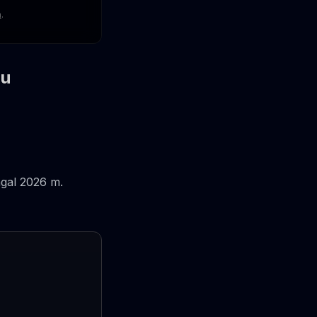
a
.
iu
agal 2026 m.