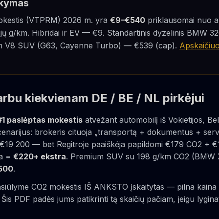
akymas
okestis (VTPRM) 2026 m. yra
€9–€540
priklausomai nuo a
ų g/km. Hibridai ir EV — €9. Standartinis dyzelinis BMW 3
 V8 SUV (G63, Cayenne Turbo) — €539 (cap).
Apskaičiuo
arbu kiekvienam DE / BE / NL pirkėjui
#1 paslėptas mokestis
atvežant automobilį iš Vokietijos, Bel
scenarijus: brokeris cituoja „transportą + dokumentus + servi
€19 200 — bet Regitroje paaiškėja papildomi €179 CO2 + €1
ra =
€220+ ekstra
. Premium SUV su 198 g/km CO2 (BMW 
500
.
lyme CO2 mokestis IŠ ANKSTO įskaitytas — pilna kaina ai
 Šis PDF padės jums patikrinti tą skaičių pačiam, jeigu lygina