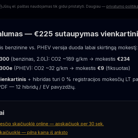
Jūsų el. paštas naudojamas tik gidui pristatyti. Daugiau —
privatumo politik
valumas — €225 sutaupymas vienkartin
s benzinine vs. PHEV versija duoda labai skirtingą mokestį:
 300
(benzinas, 2.0L): CO2 ~189 g/km → mokestis
€234
 300e
(PHEV): CO2 ~32 g/km → mokestis
€9
(fiksuotas)
ienkartinis
+ hibridas turi 0 % registracijos mokesčių LT p
 PDF — 12 hibridų / EV pavyzdžių.
ai
sčio skaičiuoklė online — apskaičiuok per 30 sek.
kaičiuoklė — pilna kaina iš anksto