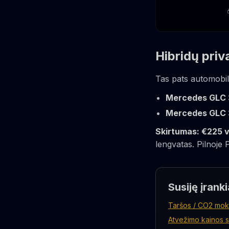
Hibridų pri
Tas pats automobili
Mercedes GLC
Mercedes GLC
Skirtumas: €225 v
lengvatas. Pilnoje
Susiję įranki
Taršos / CO2 moke
Atvežimo kainos s