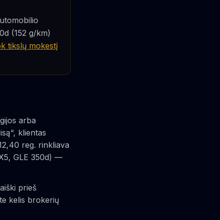
utomobilio
20d (152 g/km)
k tikslų mokestį
gijos arba
są“, klientas
2,40 reg. rinkliava
X5, GLE 350d) —
ški prieš
te kelis brokerių