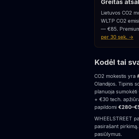
Greitas ats
Lietuvos CO2 m
WLTP CO2 emisij
— €85. Premium
per 30 sek. →
Kodėl tai sv
CO2 mokestis yra
Olandijos. Tipinis 
planuoja sumokėti 
+ €30 tech. apžiū
papildomi
€280–€
WHEELSTREET pasiū
pasirašant pirkimą.
pasiūlymus.