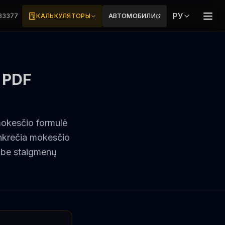
РУ
 33377
КАЛЬКУЛЯТОРЫ
АВТОМОБИЛИ
 PDF
okesčio formulė
onkrečia mokesčio
 be staigmenų