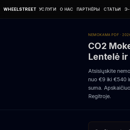
Перейти к основному содержанию
WHEELSTREET
УСЛУГИ
О НАС
ПАРТНЁРЫ
СТАТЬИ
Э
NEMOKAMA PDF · 202
CO2 Mokes
Lentelė i
Atsisiųskite ne
nuo €9 iki €540 
suma. Apskaičiu
Regitroje.