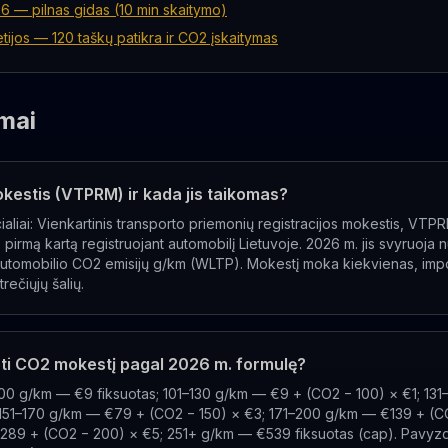
 — pilnas gidas (10 min skaitymo)
tijos — 120 taškų patikra ir CO2 įskaitymas
mai
kestis (VTPRM) ir kada jis taikomas?
ialiai: Vienkartinis transporto priemonių registracijos mokestis, VT
pirmą kartą registruojant automobilį Lietuvoje. 2026 m. jis svyruoja 
automobilio CO2 emisijų g/km (WLTP). Mokestį moka kiekvienas, impo
trečiųjų šalių.
oti CO2 mokestį pagal 2026 m. formulę?
–100 g/km — €9 fiksuotas; 101–130 g/km — €9 + (CO2 − 100) × €1; 13
 151–170 g/km — €79 + (CO2 − 150) × €3; 171–200 g/km — €139 + (C
289 + (CO2 − 200) × €5; 251+ g/km — €539 fiksuotas (cap). Pavy