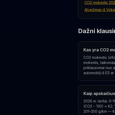
CO2 mokestis 2026
Atvežimas iš Vokie
Dažni klausi
Kas yra CO2 mo
CO2 mokestis (ofic
mokestis, taikomas 
priklausomai nuo 
automobilį iš ES ar 
Kaip apskaičiu
2026 m. tarifai: 0
(CO2 − 130) × €2;
201–250 g/km — €