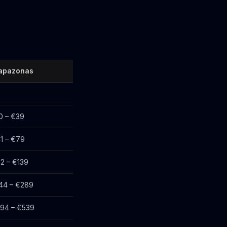
apazonas
9
0 – €39
1 – €79
2 – €139
44 – €289
94 – €539