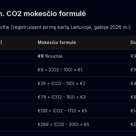
m. CO2 mokesčio formulė
fai (registruojant pirmą kartą Lietuvoje, galioja 2026 m.):
)
Mokesčio formulė
Di
€9
fiksuotas
€
€9 + (CO2 − 100) × €1
€1
€39 + (CO2 − 130) × €2
€4
€79 + (CO2 − 150) × €3
€8
€139 + (CO2 − 170) × €5
€1
€289 + (CO2 − 200) × €5
€2