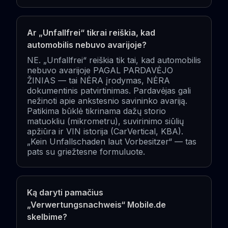
Ar „Unfallfrei“ tikrai reiškia, kad
automobilis nebuvo avarijoje?
NE. „Unfallfrei“ reiškia tik tai, kad automobilis
nebuvo avarijoje PAGAL PARDAVĖJO
ŽINIAS — tai NĖRA įrodymas, NĖRA
dokumentinis patvirtinimas. Pardavėjas gali
nežinoti apie ankstesnio savininko avariją.
Patikima būklė tikrinama dažų storio
matuokliu (mikrometru), suvirinimo siūlių
apžiūra ir VIN istorija (CarVertical, KBA).
„Kein Unfallschaden laut Vorbesitzer“ — tas
pats su griežtesne formuluote.
Ką daryti pamačius
„Verwertungsnachweis“ Mobile.de
skelbime?