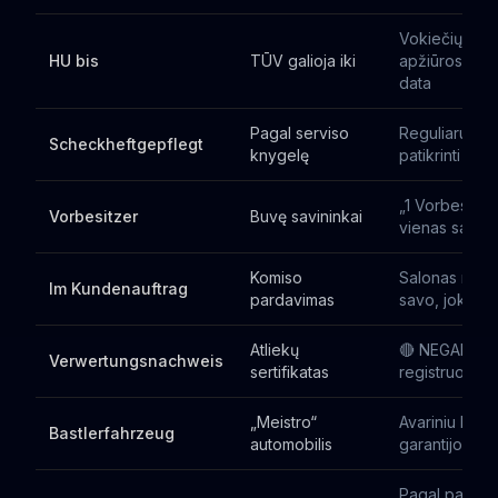
Vokiečių tech
HU bis
TŪV galioja iki
apžiūros pab
data
Pagal serviso
Reguliarus s
Scheckheftgepflegt
knygelę
patikrinti įraš
„1 Vorbesitze
Vorbesitzer
Buvę savininkai
vienas savini
Komiso
Salonas nep
Im Kundenauftrag
pardavimas
savo, jokia ga
Atliekų
🔴 NEGALIMA
Verwertungsnachweis
sertifikatas
registruoti LT
„Meistro“
Avariniu būdu
Bastlerfahrzeug
automobilis
garantijos
Pagal pardavė