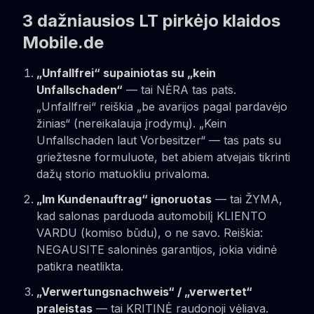
3 dažniausios LT pirkėjo klaidos
Mobile.de
„Unfallfrei“ supainiotas su „kein
Unfallschaden“
— tai NĖRA tas pats.
„Unfallfrei“ reiškia „be avarijos pagal pardavėjo
žinias“ (nereikalauja įrodymų). „Kein
Unfallschaden laut Vorbesitzer“ — tas pats su
griežtesne formuluote, bet abiem atvejais tikrinti
dažų storio matuokliu privaloma.
„Im Kundenauftrag“ ignoruotas
— tai ŽYMA,
kad salonas parduoda automobilį KLIENTO
VARDU (komiso būdu), o ne savo. Reiškia:
NEGAUSITE saloninės garantijos, jokia vidinė
patikra neatlikta.
„Verwertungsnachweis“ / „verwertet“
praleistas
— tai KRITINĖ raudonoji vėliava.