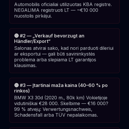
Automobilis oficialiai utilizuotas KBA registre.
NEGALIMA registruoti LT — ~€10 000
nuostolis pirkėjui.
🔴 #2 — „Verkauf bevorzugt an
Händler/Export“
Salonas atvirai sako, kad nori parduoti dileriui
ar eksportui — gali būti savininkystės
problema arba slepiama LT garantijos
klausimas.
🔴 #3 — Įtartinai maža kaina (40–60 % po
rinkos)
BMW X3 30d (2020 m., 80k km) Vokietijoje
vidutiniškai €28 000. Skelbime — €16 000?
99 % atvejų: Verwertungsnachweis,
Schadensfall arba TÜV nepalaikomas.