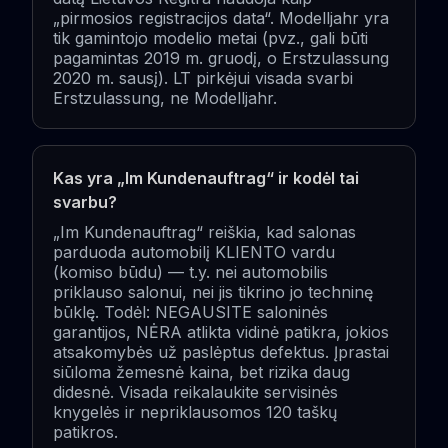
„pirmosios registracijos data“. Modelljahr yra
tik gamintojo modelio metai (pvz., gali būti
pagamintas 2019 m. gruodį, o Erstzulassung
2020 m. sausį). LT pirkėjui visada svarbi
Erstzulassung, ne Modelljahr.
Kas yra „Im Kundenauftrag“ ir kodėl tai
svarbu?
„Im Kundenauftrag“ reiškia, kad salonas
parduoda automobilį KLIENTO vardu
(komiso būdu) — t.y. nei automobilis
priklauso salonui, nei jis tikrino jo techninę
būklę. Todėl: NEGAUSITE saloninės
garantijos, NĖRA atlikta vidinė patikra, jokios
atsakomybės už paslėptus defektus. Įprastai
siūloma žemesnė kaina, bet rizika daug
didesnė. Visada reikalaukite servisinės
knygelės ir nepriklausomos 120 taškų
patikros.