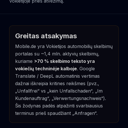
Vokietijoje prieš atvežimą.
Greitas atsakymas
Mobile.de yra Vokietijos automobilių skelbimų
portalas su ~1,4 mln. aktyvių skelbimų,
kuriame
>70 % skelbimo teksto yra
vokiečių techninėje kalboje
. Google
Translate / DeepL automatinis vertimas
dažnai iškreipia kritines reikšmes (pvz.,
„Unfallfrei“ vs „kein Unfallschaden“, „Im
Kundenauftrag“, „Verwertungsnachweis“).
Šis žodynas padės atpažinti svarbiausius
terminus prieš spaudžiant „Anfragen“.