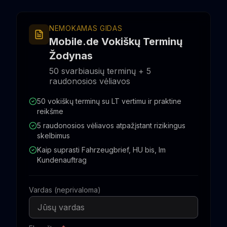
NEMOKAMAS GIDAS
Mobile.de Vokiškų Terminų
Žodynas
50 svarbiausių terminų + 5
raudonosios vėliavos
50 vokiškų terminų su LT vertimu ir praktine
reikšme
5 raudonosios vėliavos atpažįstant rizikingus
skelbimus
Kaip suprasti Fahrzeugbrief, HU bis, Im
Kundenauftrag
Vardas (neprivaloma)