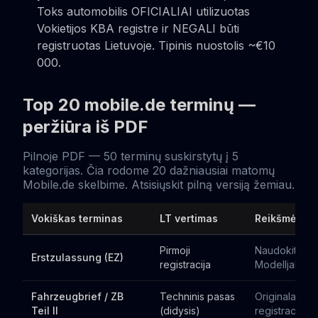
Toks automobilis OFICIALIAI utilizuotas
Vokietijos KBA registre ir NEGALI būti
registruotas Lietuvoje. Tipinis nuostolis ~€10
000.
Top 20 mobile.de terminų —
peržiūra iš PDF
Pilnoje PDF — 50 terminų suskirstytų į 5
kategorijas. Čia rodome 20 dažniausiai matomų
Mobile.de skelbime. Atsisiųskit pilną versiją žemiau.
Vokiškas terminas
LT vertimas
Reikšmė pirk
Pirmoji
Naudokit šitą
Erstzulassung (EZ)
registracija
Modelljahr
Fahrzeugbrief / ZB
Techninis pasas
Originalas B
Teil II
(didysis)
registracijai