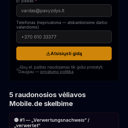
El. paštas
*
Telefonas (neprivaloma — atskambinsime darbo
valandomis)
Atsisiųsti gidą
Jūsų el. paštas naudojamas tik gidui pristatyti.
Daugiau —
privatumo politika
.
5 raudonosios vėliavos
Mobile.de skelbime
🔴 #1 — „Verwertungsnachweis“ /
„verwertet“