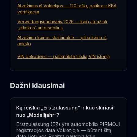
Atvežimas iš Vokietijos — 120 taškų patikra ir KBA
verifikacija
Verwertungsnachweis 2026 — kaip atpažinti
„atliekos“ automobilius
Atvežimo kainos skaičiuoklė — pilna kaina iš
anksto
VIN dekoderis — patikrinkite tikslią VIN istoriją
Dažni klausimai
Ką reiškia „Erstzulassung“ ir kuo skiriasi
nuo „Modelljahr“?
Erstzulassung (EZ) yra automobilio PIRMOJI
registracijos data Vokietijoje — būtent šitą
datą Lietuvos Regitra naudoja kaip