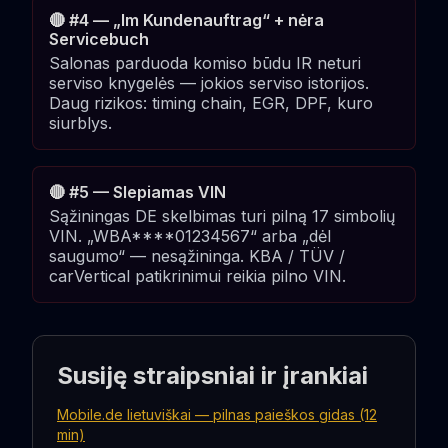
🔴 #4 — „Im Kundenauftrag“ + nėra
Servicebuch
Salonas parduoda komiso būdu IR neturi
serviso knygelės — jokios serviso istorijos.
Daug rizikos: timing chain, EGR, DPF, kuro
siurblys.
🔴 #5 — Slepiamas VIN
Sąžiningas DE skelbimas turi pilną 17 simbolių
VIN. „WBA****01234567“ arba „dėl
saugumo“ — nesąžininga. KBA / TÜV /
carVertical patikrinimui reikia pilno VIN.
Susiję straipsniai ir įrankiai
Mobile.de lietuviškai — pilnas paieškos gidas (12
min)