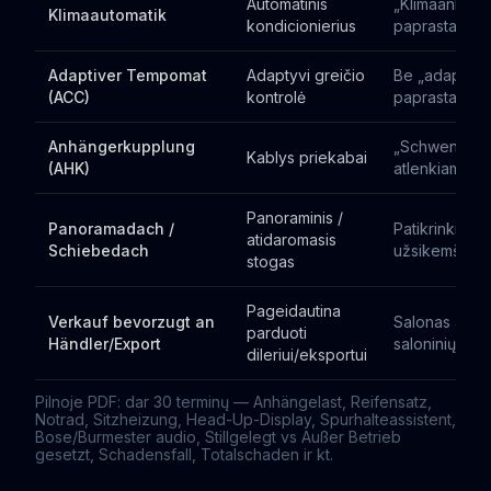
Automatinis
„Klimaanlage
Klimaautomatik
kondicionierius
paprastas
Adaptiver Tempomat
Adaptyvi greičio
Be „adaptive
(ACC)
kontrolė
paprastas t
Anhängerkupplung
„Schwenkbar
Kablys priekabai
(AHK)
atlenkiamas
Panoraminis /
Panoramadach /
Patikrinkit d
atidaromasis
Schiebedach
užsikemša
stogas
Pageidautina
Verkauf bevorzugt an
Salonas atsi
parduoti
Händler/Export
saloninių gara
dileriui/eksportui
Pilnoje PDF: dar 30 terminų — Anhängelast, Reifensatz,
Notrad, Sitzheizung, Head-Up-Display, Spurhalteassistent,
Bose/Burmester audio, Stillgelegt vs Außer Betrieb
gesetzt, Schadensfall, Totalschaden ir kt.