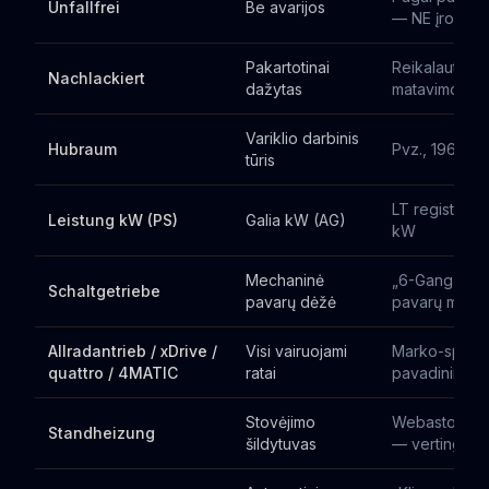
Unfallfrei
Be avarijos
— NE įrodym
Pakartotinai
Reikalauti da
Nachlackiert
dažytas
matavimo
Variklio darbinis
Hubraum
Pvz., 1968 cm
tūris
LT registraci
Leistung kW (PS)
Galia kW (AG)
kW
Mechaninė
„6-Gang Scha
Schaltgetriebe
pavarų dėžė
pavarų mech.
Allradantrieb / xDrive /
Visi vairuojami
Marko-specif
quattro / 4MATIC
ratai
pavadinimas
Stovėjimo
Webasto/Ebe
Standheizung
šildytuvas
— vertinga ž