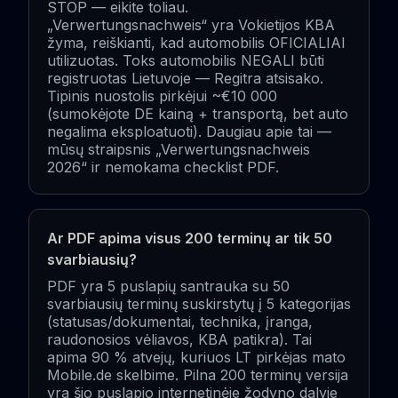
STOP — eikite toliau.
„Verwertungsnachweis“ yra Vokietijos KBA
žyma, reiškianti, kad automobilis OFICIALIAI
utilizuotas. Toks automobilis NEGALI būti
registruotas Lietuvoje — Regitra atsisako.
Tipinis nuostolis pirkėjui ~€10 000
(sumokėjote DE kainą + transportą, bet auto
negalima eksploatuoti). Daugiau apie tai —
mūsų straipsnis „Verwertungsnachweis
2026“ ir nemokama checklist PDF.
Ar PDF apima visus 200 terminų ar tik 50
svarbiausių?
PDF yra 5 puslapių santrauka su 50
svarbiausių terminų suskirstytų į 5 kategorijas
(statusas/dokumentai, technika, įranga,
raudonosios vėliavos, KBA patikra). Tai
apima 90 % atvejų, kuriuos LT pirkėjas mato
Mobile.de skelbime. Pilna 200 terminų versija
yra šio puslapio internetinėje žodyno dalyje