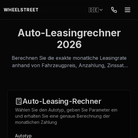
Zum Hauptinhalt springen
🇩🇪
WHEELSTREET
Auto-Leasingrechner
2026
Berechnen Sie die exakte monatliche Leasingrate
anhand von Fahrzeugpreis, Anzahlung, Zinssatz
und Vertragsdauer. Der Rechner arbeitet in
Echtzeit — das Ergebnis sehen Sie sofort bei
Parameteränderung.
Auto-Leasing-Rechner
Wählen Sie den Autotyp, geben Sie Parameter ein
und erhalten Sie eine genaue Berechnung der
monatlichen Zahlung
Autotyp