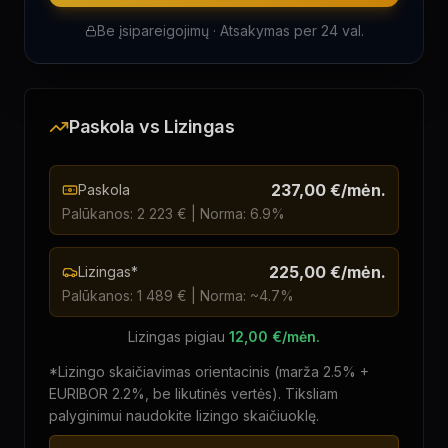
Be įsipareigojimų · Atsakymas per 24 val.
Paskola vs Lizingas
237,00 €
/mėn.
Paskola
Palūkanos:
2 223 €
| Norma:
6.9
%
225,00 €
/mėn.
Lizingas*
Palūkanos:
1 489 €
| Norma: ~
4.7
%
Lizingas pigiau
12,00 €
/mėn.
*Lizingo skaičiavimas orientacinis (marža 2.5% +
EURIBOR 2.2%, be likutinės vertės). Tiksliam
palyginimui naudokite lizingo skaičiuoklę.