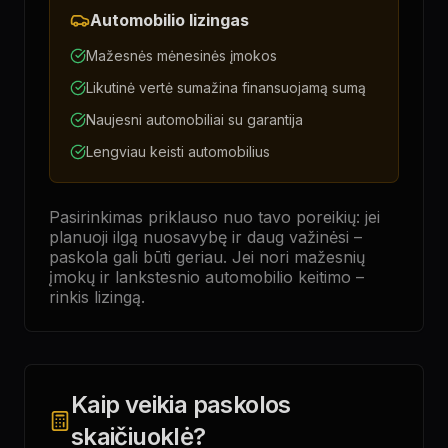
Automobilio lizingas
Mažesnės mėnesinės įmokos
Likutinė vertė sumažina finansuojamą sumą
Naujesni automobiliai su garantija
Lengviau keisti automobilius
Pasirinkimas priklauso nuo tavo poreikių: jei
planuoji ilgą nuosavybę ir daug važinėsi –
paskola gali būti geriau. Jei nori mažesnių
įmokų ir lankstesnio automobilio keitimo –
rinkis lizingą.
Kaip veikia paskolos
skaičiuoklė?