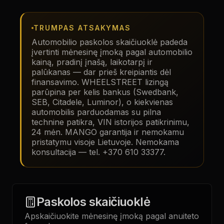
TRUMPAS ATSAKYMAS
Automobilio paskolos skaičiuoklė padeda
įvertinti mėnesinę įmoką pagal automobilio
kainą, pradinį įnašą, laikotarpį ir
palūkanas — dar prieš kreipiantis dėl
finansavimo. WHEELSTREET lizingą
parūpina per kelis bankus (Swedbank,
SEB, Citadele, Luminor), o kiekvienas
automobilis parduodamas su pilna
technine patikra, VIN istorijos patikrinimu,
24 mėn. MANGO garantija ir nemokamu
pristatymu visoje Lietuvoje. Nemokama
konsultacija — tel. +370 610 33377.
Paskolos skaičiuoklė
Apskaičiuokite mėnesinę įmoką pagal anuiteto