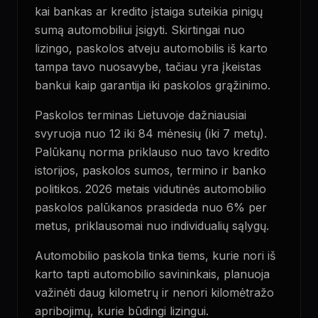
kai bankas ar kredito įstaiga suteikia pinigų
sumą automobiliui įsigyti. Skirtingai nuo
lizingo, paskolos atveju automobilis iš karto
tampa tavo nuosavybe, tačiau yra įkeistas
bankui kaip garantija iki paskolos grąžinimo.
Paskolos terminas Lietuvoje dažniausiai
svyruoja nuo 12 iki 84 mėnesių (iki 7 metų).
Palūkanų norma priklauso nuo tavo kredito
istorijos, paskolos sumos, termino ir banko
politikos. 2026 metais vidutinės automobilio
paskolos palūkanos prasideda nuo 6% per
metus, priklausomai nuo individualių sąlygų.
Automobilio paskola tinka tiems, kurie nori iš
karto tapti automobilio savininkais, planuoja
važinėti daug kilometrų ir nenori kilomėtražo
apribojimų, kurie būdingi lizingui.