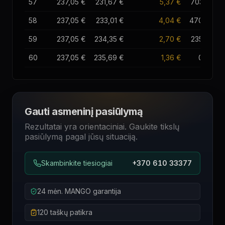
57
237,05 €
231,67 €
5,37 €
703,05 €
58
237,05 €
233,01 €
4,04 €
470,04 €
59
237,05 €
234,35 €
2,70 €
235,69 €
60
237,05 €
235,69 €
1,36 €
0,00 €
Gauti asmeninį pasiūlymą
Rezultatai yra orientaciniai. Gaukite tikslų
pasiūlymą pagal jūsų situaciją.
Skambinkite tiesiogiai
+370 610 33377
24 mėn. MANGO garantija
120 taškų patikra