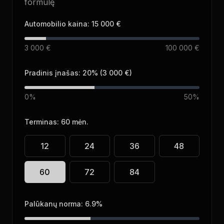
formulę
Automobilio kaina:
15 000 €
3 000 €
100 000 €
Pradinis įnašas:
20
% (
3 000 €
)
0%
50%
Terminas:
60
mėn.
12
24
36
48
60
72
84
Palūkanų norma:
6.9
%