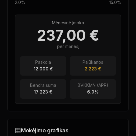
2.0%
15.0%
Mėnesinė įmoka
237,00 €
per mėnesį
Paskola
Palūkanos
12 000 €
2 223 €
Bendra suma
BVKKMN (APR)
17 223 €
6.9
%
Mokėjimo grafikas