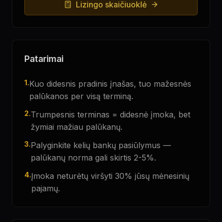
Lizingo skaičiuoklė
Patarimai
1.
Kuo didesnis pradinis įnašas, tuo mažesnės
palūkanos per visą terminą.
2.
Trumpesnis terminas = didesnė įmoka, bet
žymiai mažiau palūkanų.
3.
Palyginkite kelių bankų pasiūlymus —
palūkanų norma gali skirtis 2-5%.
4.
Įmoka neturėtų viršyti 30% jūsų mėnesinių
pajamų.