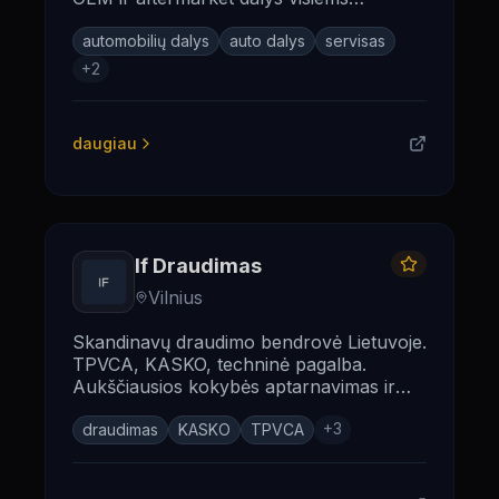
automobiliams.
automobilių dalys
auto dalys
servisas
+
2
daugiau
If Draudimas
Vilnius
Skandinavų draudimo bendrovė Lietuvoje.
TPVCA, KASKO, techninė pagalba.
Aukščiausios kokybės aptarnavimas ir
greitas žalos likvidavimas.
+
3
draudimas
KASKO
TPVCA