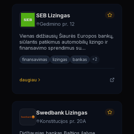
SEB Lizingas
Gedimino pr. 12
Vienas didžiausių Šiaurės Europos bankų,
siūlantis patikimus automobilių lizingo ir
finansavimo sprendimus su
konkurencingomis sąlygomis.
+
2
finansavimas
lizingas
bankas
daugiau
Swedbank Lizingas
Konstitucijos pr. 20A
Didžiausias bankas Baltijos šalyse,