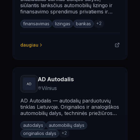
siūlantis lanksčius automobilių lizingo ir
finansavimo sprendimus privatiems ir
verslo klientams.
+
2
finansavimas
lizingas
bankas
daugiau
AD Autodalis
Vilnius
AD Autodalis — autodalių parduotuvių
tinklas Lietuvoje. Originalios ir analogiškos
automobilių dalys, techninės priežiūros
reikmenys ir profesionalios konsultacijos.
autodalys
automobilių dalys
+
2
originalios dalys