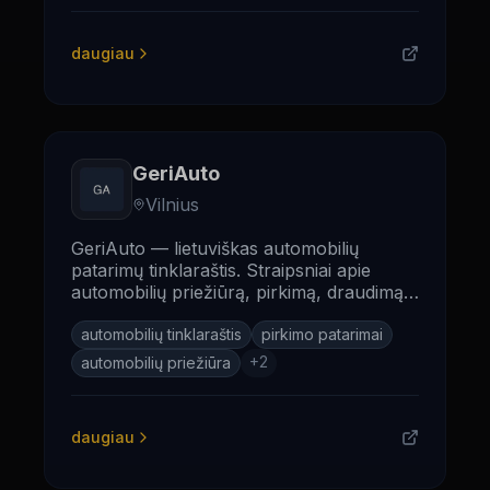
daugiau
GeriAuto
Vilnius
GeriAuto — lietuviškas automobilių
patarimų tinklaraštis. Straipsniai apie
automobilių priežiūrą, pirkimą, draudimą
ir naudingos rekomendacijos
vairuotojams.
automobilių tinklaraštis
pirkimo patarimai
+
2
automobilių priežiūra
daugiau