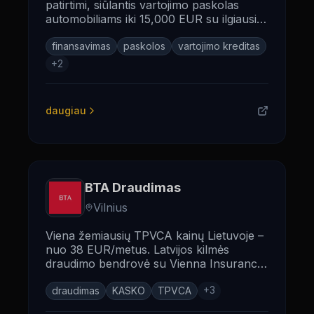
patirtimi, siūlantis vartojimo paskolas
automobiliams iki 15,000 EUR su ilgiausiu
grąžinimo terminu rinkoje – iki 120
mėnesių.
finansavimas
paskolos
vartojimo kreditas
+
2
daugiau
BTA Draudimas
Vilnius
Viena žemiausių TPVCA kainų Lietuvoje –
nuo 38 EUR/metus. Latvijos kilmės
draudimo bendrovė su Vienna Insurance
Group (S&P A+) finansiniu užnugariu.
+
3
draudimas
KASKO
TPVCA