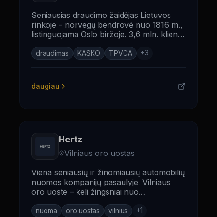
Seniausias draudimo žaidėjas Lietuvos
rinkoje – norvegų bendrovė nuo 1816 m.,
listinguojama Oslo biržoje. 3,6 mln. klientų
Šiaurės Europoje ir Baltijoje.
+
3
draudimas
KASKO
TPVCA
daugiau
Hertz
Vilniaus oro uostas
Viena seniausių ir žinomiausių automobilių
nuomos kompanijų pasaulyje. Vilniaus
oro uoste – keli žingsniai nuo
WHEELSTREET biuro Rodūnios kelyje.
+
1
nuoma
oro uostas
vilnius