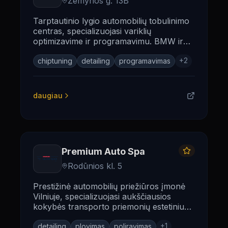
Žemynos g. 13B
Tarptautinio lygio automobilių tobulinimo
centras, specializuojasi variklių
optimizavime ir programavimu. BMW ir
Mercedes-Benz ekspertai.
+
2
chiptuning
detailing
programavimas
daugiau
Premium Auto Spa
Rodūnios kl. 5
Prestižinė automobilių priežiūros įmonė
Vilniuje, specializuojasi aukščiausios
kokybės transporto priemonių estetiniu
aptarnavimu.
+
1
detailing
plovimas
poliravimas