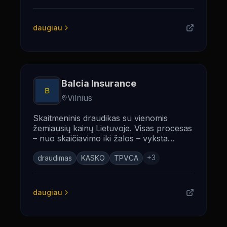
daugiau
Balcia Insurance
Vilnius
Skaitmeninis draudikas su vienomis
žemiausių kainų Lietuvoje. Visas procesas
– nuo skaičiavimo iki žalos – vyksta
internetu. TPVCA nuo 35 EUR.
+
3
draudimas
KASKO
TPVCA
daugiau