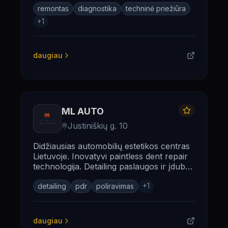
remontas
diagnostika
techninė priežiūra
+
1
daugiau
ML AUTO
Justiniškių g. 10
Didžiausias automobilių estetikos centras
Lietuvoje. Inovatyvi paintless dent repair
technologija. Detailing paslaugos ir įdubų
taisymas be dažymo.
+
1
detailing
pdr
poliravimas
daugiau