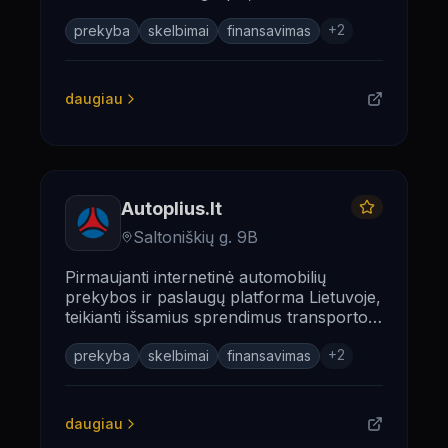
automobilių, motociklų, komercinių
+
2
transporto priemonių ir dalių skelbimus
prekyba
skelbimai
finansavimas
bei finansavimo sprendimus.
daugiau
Autoplius.lt
Saltoniškių g. 9B
Pirmaujanti internetinė automobilių
prekybos ir paslaugų platforma Lietuvoje,
teikianti išsamius sprendimus transporto
priemonių pirkimo, pardavimo ir tyrimų
+
2
srityse.
prekyba
skelbimai
finansavimas
daugiau