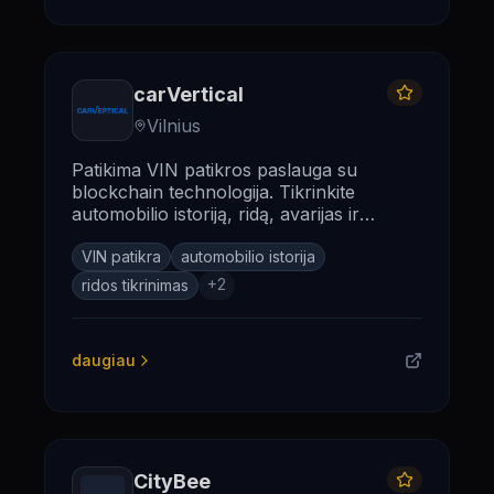
carVertical
Vilnius
Patikima VIN patikros paslauga su
blockchain technologija. Tikrinkite
automobilio istoriją, ridą, avarijas ir
vagystes 30+ šalių duomenų bazėse.
VIN patikra
automobilio istorija
+
2
ridos tikrinimas
daugiau
CityBee