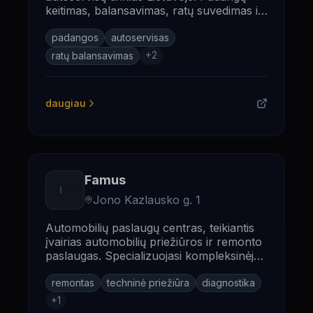
keitimas, balansavimas, ratų suvedimas ir
automobilio priežiūros paslaugos.
padangos
autoservisas
+
2
ratų balansavimas
daugiau
Famus
Jono Kazlausko g. 1
Automobilių paslaugų centras, teikiantis
įvairias automobilių priežiūros ir remonto
paslaugas. Specializuojasi kompleksinėje
automobilių priežiūroje.
remontas
techninė priežiūra
diagnostika
+
1