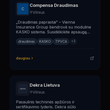
Compensa Draudimas
Vilnius
„Draudimas paprastai” – Vienna
Insurance Group bendrovė su moduline
KASKO sistema. Susidėliokite apsaugą
pagal savo poreikius, mokėkite tik už tai,
+
3
ko reikia.
draudimas
KASKO
TPVCA
daugiau
Dekra Lietuva
Vilnius
Pasaulinis techninės apžiūros ir
sertifikavimo lyderis. Dekra siūlo