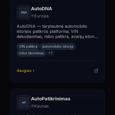
AutoDNA
Europa
AutoDNA — tarptautinė automobilio
istorijos patikros platforma. VIN
dekodavimas, ridos patikra, avarijų istorija
ir duomenys iš 20+ šalių.
VIN patikra
automobilio istorija
+
2
ridos tikrinimas
daugiau
AutoPatikrinimas
Kaunas