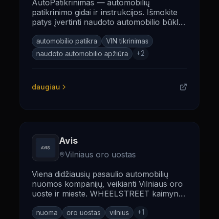
AutoPatikrinimas — automobilių
patikrinimo gidai ir instrukcijos. Išmokite
patys įvertinti naudoto automobilio būklę
prieš pirkimą.
automobilio patikra
VIN tikrinimas
+
2
naudoto automobilio apžiūra
daugiau
Avis
Vilniaus oro uostas
Viena didžiausių pasaulio automobilių
nuomos kompanijų, veikianti Vilniaus oro
uoste ir mieste. WHEELSTREET kaimynai
Rodūnios kelyje.
+
1
nuoma
oro uostas
vilnius