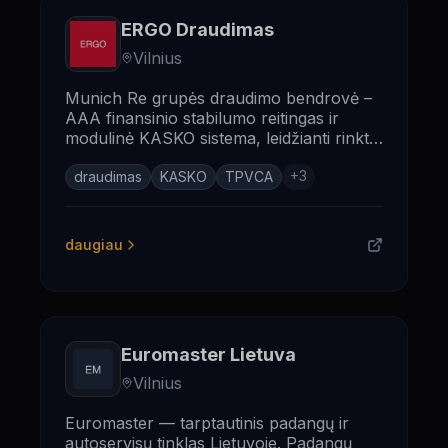
ERGO Draudimas
Vilnius
Munich Re grupės draudimo bendrovė –
AAA finansinio stabilumo reitingas ir
modulinė KASKO sistema, leidžianti rinktis
tik reikalingas apsaugas.
+
3
draudimas
KASKO
TPVCA
daugiau
Euromaster Lietuva
Vilnius
Euromaster — tarptautinis padangų ir
autoservisų tinklas Lietuvoje. Padangų