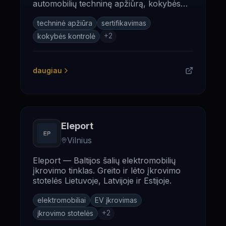
automobilių techninę apžiūrą, kokybės
kontrolę ir sertifikavimo paslaugas
Lietuvoje.
techninė apžiūra
sertifikavimas
+
2
kokybės kontrolė
daugiau
Eleport
Vilnius
Eleport — Baltijos šalių elektromobilių
įkrovimo tinklas. Greito ir lėto įkrovimo
stotelės Lietuvoje, Latvijoje ir Estijoje.
elektromobiliai
EV įkrovimas
+
2
įkrovimo stotelės