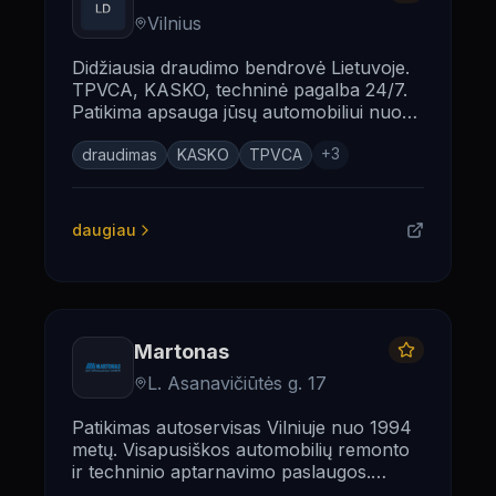
Vilnius
Didžiausia draudimo bendrovė Lietuvoje.
TPVCA, KASKO, techninė pagalba 24/7.
Patikima apsauga jūsų automobiliui nuo
1990 metų.
+
3
draudimas
KASKO
TPVCA
daugiau
Martonas
L. Asanavičiūtės g. 17
Patikimas autoservisas Vilniuje nuo 1994
metų. Visapusiškos automobilių remonto
ir techninio aptarnavimo paslaugos.
Techninė pagalba 24/7.