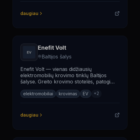
daugiau
Enefit Volt
Baltijos šalys
Enefit Volt — vienas didžiausių
elektromobilių krovimo tinklų Baltijos
šalyse. Greito krovimo stotelės, patogi
programėlė ir žaliosios energijos
+
2
sprendimai.
elektromobiliai
krovimas
EV
daugiau