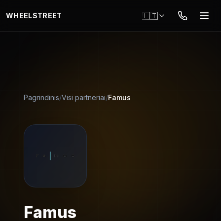
Pereiti į pagrindinį turinį
🇱🇹
WHEELSTREET
Pagrindinis
/
Visi partneriai
/
Famus
Famus