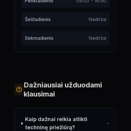
Penktadienis
09:00 - 18:00
Šeštadienis
Nedirba
Sekmadienis
Nedirba
Dažniausiai užduodami
klausimai
Kaip dažnai reikia atlikti
techninę priežiūrą?