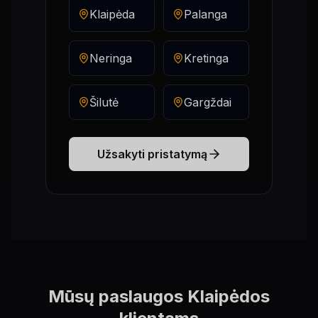
Klaipėda
Palanga
Neringa
Kretinga
Šilutė
Gargždai
Užsakyti pristatymą
Mūsų paslaugos Klaipėdos