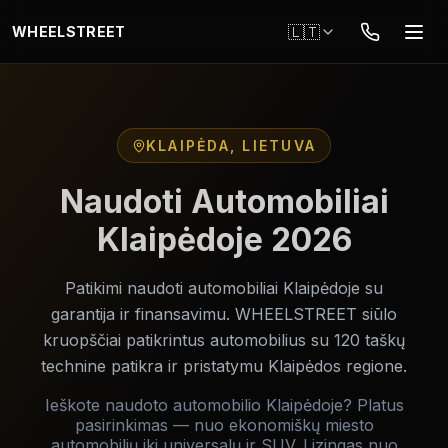
Pereiti į pagrindinį turinį
🇱🇹
WHEELSTREET
KLAIPĖDA, LIETUVA
Naudoti Automobiliai
Klaipėdoje 2026
Patikimi naudoti automobiliai Klaipėdoje su
garantija ir finansavimu. WHEELSTREET siūlo
kruopščiai patikrintus automobilius su 120 taškų
technine patikra ir pristatymu Klaipėdos regione.
Ieškote naudoto automobilio Klaipėdoje? Platus
pasirinkimas — nuo ekonomiškų miesto
automobilių iki universalų ir SUV. Lizingas nuo