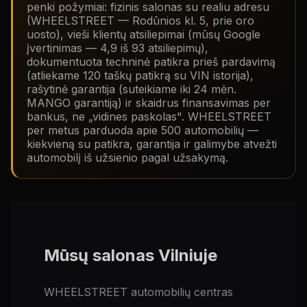
penki požymiai: fizinis salonas su realiu adresu
(WHEELSTREET — Rodūnios kl. 5, prie oro
uosto), vieši klientų atsiliepimai (mūsų Google
įvertinimas — 4,9 iš 93 atsiliepimų),
dokumentuota techninė patikra prieš pardavimą
(atliekame 120 taškų patikrą su VIN istorija),
rašytinė garantija (suteikiame iki 24 mėn.
MANGO garantiją) ir skaidrus finansavimas per
bankus, ne „vidines paskolas". WHEELSTREET
per metus parduoda apie 500 automobilių —
kiekvieną su patikra, garantija ir galimybe atvežti
automobilį iš užsienio pagal užsakymą.
Mūsų salonas Vilniuje
WHEELSTREET automobilių centras