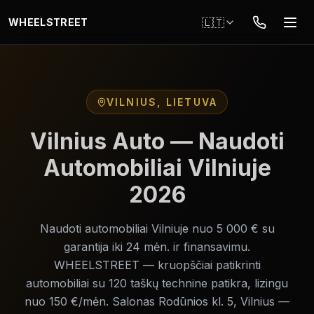
Pereiti į pagrindinį turinį
🇱🇹
WHEELSTREET
VILNIUS, LIETUVA
Vilnius Auto — Naudoti
Automobiliai Vilniuje
2026
Naudoti automobiliai Vilniuje nuo 5 000 € su
garantija iki 24 mėn. ir finansavimu.
WHEELSTREET — kruopščiai patikrinti
automobiliai su 120 taškų technine patikra, lizingu
nuo 150 €/mėn. Salonas Rodūnios kl. 5, Vilnius —