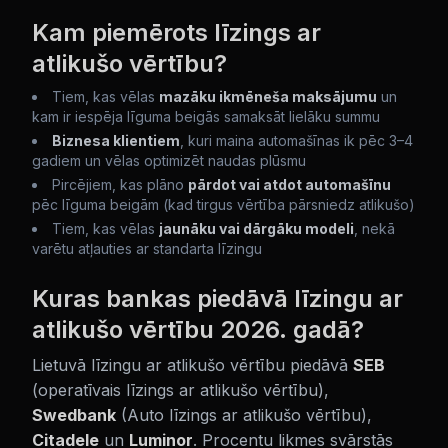
Kam piemērots līzings ar
atlikušo vērtību?
Tiem, kas vēlas
mazāku ikmēneša maksājumu
un
kam ir iespēja līguma beigās samaksāt lielāku summu
Biznesa klientiem
, kuri maina automašīnas ik pēc 3–4
gadiem un vēlas optimizēt naudas plūsmu
Pircējiem, kas plāno
pārdot vai atdot automašīnu
pēc līguma beigām (kad tirgus vērtība pārsniedz atlikušo)
Tiem, kas vēlas
jaunāku vai dārgāku modeli
, nekā
varētu atļauties ar standarta līzingu
Kuras bankas piedāvā līzingu ar
atlikušo vērtību 2026. gadā?
Lietuvā līzingu ar atlikušo vērtību piedāvā
SEB
(operatīvais līzings ar atlikušo vērtību),
Swedbank
(Auto līzings ar atlikušo vērtību),
Citadele
un
Luminor
. Procentu likmes svārstās