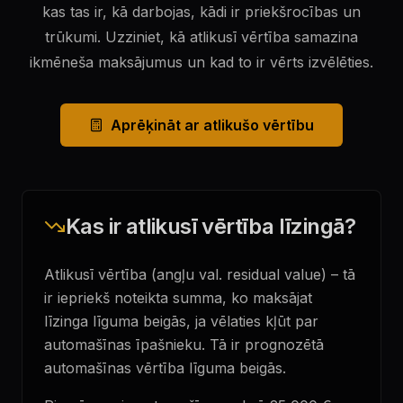
kas tas ir, kā darbojas, kādi ir priekšrocības un
trūkumi. Uzziniet, kā atlikusī vērtība samazina
ikmēneša maksājumus un kad to ir vērts izvēlēties.
Aprēķināt ar atlikušo vērtību
Kas ir atlikusī vērtība līzingā?
Atlikusī vērtība (angļu val. residual value) – tā
ir iepriekš noteikta summa, ko maksājat
līzinga līguma beigās, ja vēlaties kļūt par
automašīnas īpašnieku. Tā ir prognozētā
automašīnas vērtība līguma beigās.