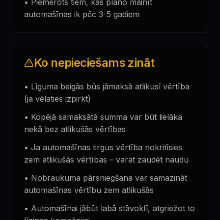
•
Piemērots tiem, kas plāno mainīt
automašīnas ik pēc 3-5 gadiem
Ko nepieciešams zināt
•
Līguma beigās būs jāmaksā atlikusī vērtība
(ja vēlaties izpirkt)
•
Kopējā samaksātā summa var būt lielāka
nekā bez atlikušās vērtības
•
Ja automašīnas tirgus vērtība nokritīsies
zem atlikušās vērtības – varat zaudēt naudu
•
Nobraukuma pārsniegšana var samazināt
automašīnas vērtību zem atlikušās
•
Automašīnai jābūt labā stāvoklī, atgriežot to