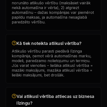
norunāto atlikušo vērtību (maksāsiet vairāk
nekā automašīna ir vērta), 2) atgriezt
automašīnu – dažas kompānijas var piemērot
papildu maksas, ja automašīna nesaglabā
paredzēto vērtību.
Kā tiek noteikta atlikusī vērtība?
Atlikušo vērtību parasti piedāvā līzinga
kompānija, ņemot vērā automašīnas marku,
modeli, paredzamo nolietojumu un termiņu.
Jūs varat vienoties – lielāka atlikusī vērtība =
mazāki maksājumi, mazāka atlikusī vērtība =
lielāki maksājumi, bet drošāk.
Vai atlikusī vērtība attiecas uz biznesa
līzingu?