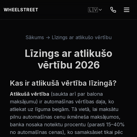
Pāriet uz galveno saturu
🇱🇻
WHEELSTREET
Sākums → Līzings ar atlikušo vērtību
Līzings ar atlikušo
vērtību 2026
Kas ir atlikušā vērtība līzingā?
Atlikušā vērtība
(saukta arī par balona
maksājumu) ir automašīnas vērtības daļa, ko
atliekat uz līguma beigām. Tā vietā, lai maksātu
pilnu automašīnas cenu ikmēneša maksājumos,
banka nosaka noteiktu procentu (parasti 15–40%
no automašīnas cenas), ko samaksāsiet tikai pēc