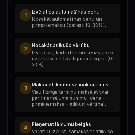
Izvēlaties automašīnas cenu
1
Nosakāt automašīnas cenu un
pirmo iemaksu (parasti 10-30%).
Nosakāt atlikušo vērtību
2
Izvēlaties, kāda daļa no cenas paliks
nesamaksāta līdz līguma beigām (0-
50%).
Maksājat ikmēneša maksājumus
3
Visu līzinga termiņu maksājat tikai
par finansējuma summu (cena -
pirmā iemaksa - atlikusī vērtība).
Pieņemat lēmumu beigās
4
Varat: 1) izpirkt, samaksājot atlikušo