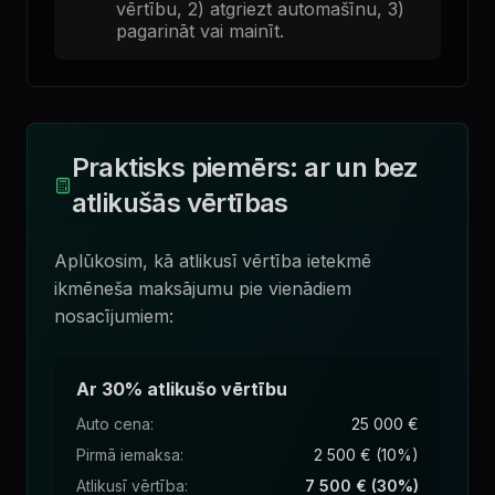
vērtību, 2) atgriezt automašīnu, 3)
pagarināt vai mainīt.
Praktisks piemērs: ar un bez
atlikušās vērtības
Aplūkosim, kā atlikusī vērtība ietekmē
ikmēneša maksājumu pie vienādiem
nosacījumiem:
Ar 30% atlikušo vērtību
Auto cena
:
25 000 €
Pirmā iemaksa
:
2 500 € (10%)
Atlikusī vērtība
:
7 500 € (30%)