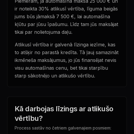
Piemēram, ja automašīna maksā 25 000 € un
ir noteikta 30% atlikusī vērtība, līguma beigās
jums būs jāmaksā 7 500 €, lai automašīna
kļūtu par jūsu īpašumu. Līdz tam jūs maksājat
tikai par nolietojuma daļu.
Atlikusī vērtība ir galvenā līzinga iezīme, kas
to atšķir no parastā kredīta. Tā ļauj samazināt
ikmēneša maksājumus, jo jūs finansējat nevis
visu automašīnas cenu, bet tikai starpību
starp sākotnējo un atlikušo vērtību.
Kā darbojas līzings ar atlikušo
vērtību?
Process sastāv no četriem galvenajiem posmiem: