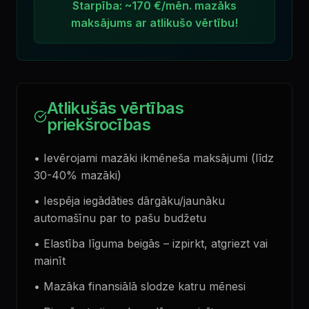
Starpība: ~170 €/mēn. mazāks
maksājums ar atlikušo vērtību!
Atlikušās vērtības
priekšrocības
•
Ievērojami mazāki ikmēneša maksājumi (līdz
30-40% mazāki)
•
Iespēja iegādāties dārgāku/jaunāku
automašīnu par to pašu budžetu
•
Elastība līguma beigās – izpirkt, atgriezt vai
mainīt
•
Mazāka finansiālā slodze katru mēnesi