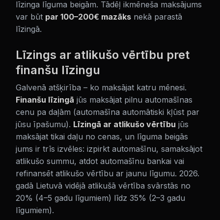
līzinga līguma beigām. Tādēļ ikmēneša maksājums
var būt
par 100–200€ mazāks
nekā parastā
līzingā.
Līzings ar atlikušo vērtību pret
finanšu līzingu
Galvenā atšķirība – ko maksājat katru mēnesi.
Finanšu līzingā
jūs maksājat pilnu automašīnas
cenu pa daļām (automašīna automātiski kļūst par
jūsu īpašumu).
Līzingā ar atlikušo vērtību
jūs
maksājat tikai daļu no cenas, un līguma beigās
jums ir trīs izvēles: izpirkt automašīnu, samaksājot
atlikušo summu, atdot automašīnu bankai vai
refinansēt atlikušo vērtību ar jaunu līgumu. 2026.
gadā Lietuvā vidējā atlikušā vērtība svārstās no
20% (4–5 gadu līgumiem) līdz 35% (2–3 gadu
līgumiem).