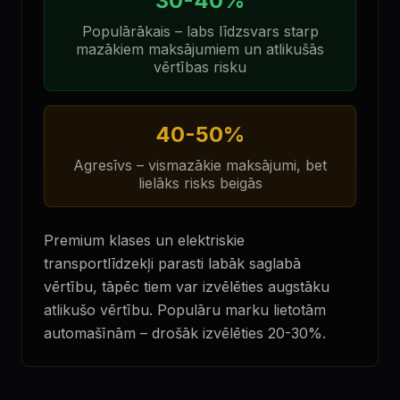
30-40%
Populārākais – labs līdzsvars starp
mazākiem maksājumiem un atlikušās
vērtības risku
40-50%
Agresīvs – vismazākie maksājumi, bet
lielāks risks beigās
Premium klases un elektriskie
transportlīdzekļi parasti labāk saglabā
vērtību, tāpēc tiem var izvēlēties augstāku
atlikušo vērtību. Populāru marku lietotām
automašīnām – drošāk izvēlēties 20-30%.