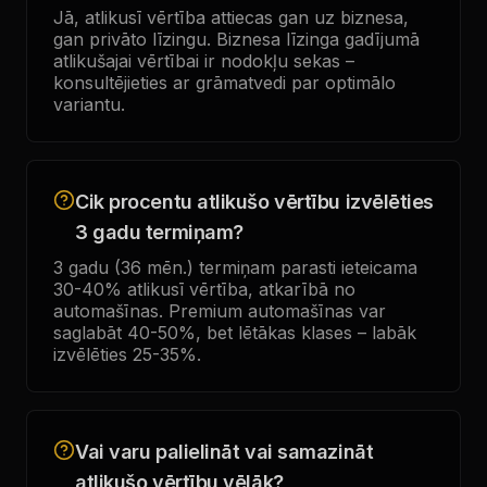
Jā, atlikusī vērtība attiecas gan uz biznesa,
gan privāto līzingu. Biznesa līzinga gadījumā
atlikušajai vērtībai ir nodokļu sekas –
konsultējieties ar grāmatvedi par optimālo
variantu.
Cik procentu atlikušo vērtību izvēlēties
3 gadu termiņam?
3 gadu (36 mēn.) termiņam parasti ieteicama
30-40% atlikusī vērtība, atkarībā no
automašīnas. Premium automašīnas var
saglabāt 40-50%, bet lētākas klases – labāk
izvēlēties 25-35%.
Vai varu palielināt vai samazināt
atlikušo vērtību vēlāk?