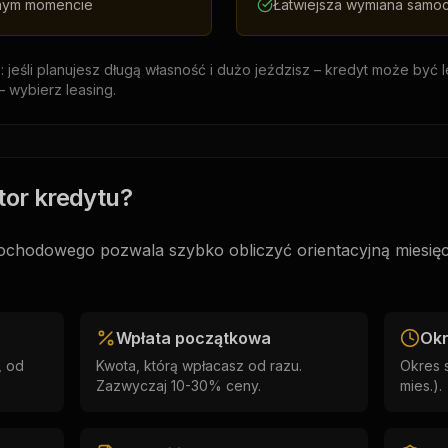
nym momencie
Łatwiejsza wymiana sam
eśli planujesz długą własność i dużo jeździsz – kredyt może być le
 wybierz leasing.
tor kredytu?
ochodowego pozwala szybko obliczyć orientacyjną miesięc
Wpłata początkowa
Okr
, od
Kwota, którą wpłacasz od razu.
Okres s
Zazwyczaj 10-30% ceny.
mies.).