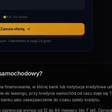
4,9 · 93 opinie
Zamów ofertę
zań · Odpowiedź w ciągu 24 godz.
t samochodowy?
 finansowania, w której bank lub instytucja kredytowa u
 do leasingu, przy kredycie samochód od razu staje się Tw
 banku jako zabezpieczenie do czasu spłaty kredytu.
 zazwyczaj wynosi od 12 do 84 miesięcy (do 7 lat). Oproc