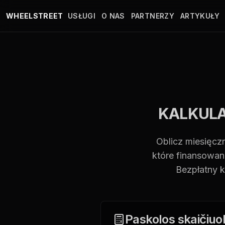
Przejdź do głównej treści
WHEELSTREET
USŁUGI
O NAS
PARTNERZY
ARTYKUŁY
KALKUL
Oblicz miesięcz
które finansowan
Bezpłatny k
Paskolos skaičiuo