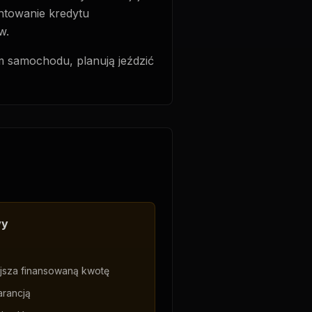
entowanie kredytu
w.
m samochodu, planują jeździć
wy
jsza finansowaną kwotę
rancją