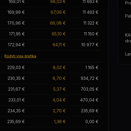
169,01 €
68,03 €
11 663 €
Pra
169,99 €
67,06 €
11 493 €
Pa
170,96 €
66,08 €
11 322 €
171,95 €
65,10 €
11 150 €
KA
dr
172,94 €
64,11 €
10 977 €
La
...
Rodyti visą grafiką
229,03 €
8,02 €
1 165 €
230,35 €
6,70 €
934,72 €
231,67 €
5,37 €
703,05 €
233,01 €
4,04 €
470,04 €
234,35 €
2,70 €
235,69 €
235,69 €
1,36 €
0,00 €