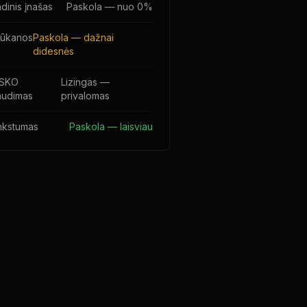
dinis įnašas
Paskola — nuo 0%
lūkanos
Paskola — dažnai
didesnės
SKO
Lizingas —
audimas
privalomas
nkstumas
Paskola — laisviau