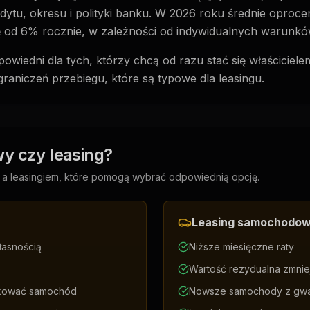
redytu, okresu i polityki banku. W 2026 roku średnie oproc
od 6% rocznie, w zależności od indywidualnych warunkó
wiedni dla tych, którzy chcą od razu stać się właściciele
graniczeń przebiegu, które są typowe dla leasingu.
y czy leasing?
 a leasingiem, które pomogą wybrać odpowiednią opcję.
Leasing samochodo
łasnością
Niższe miesięczne raty
Wartość rezydualna zmnie
kować samochód
Nowsze samochody z gwa