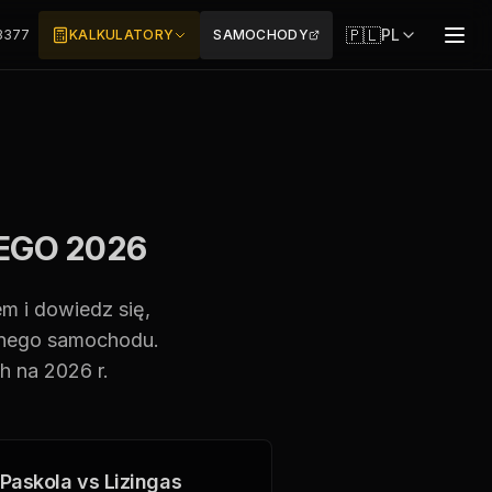
🇵🇱
PL
3377
KALKULATORY
SAMOCHODY
GO 2026
m i dowiedz się,
ecnego samochodu.
h na 2026 r.
Paskola vs Lizingas