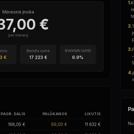
1.
K
m
Mėnesinė įmoka
t
37,00 €
2.
T
į
per mėnesį
p
3.
P
anos
Bendra suma
BVKKMN (APR)
—
3 €
17 223 €
6.9
%
4.
Pa
PAGR. DALIS
PALŪKANOS
LIKUTIS
Nu
168,05 €
69,00 €
11 832 €