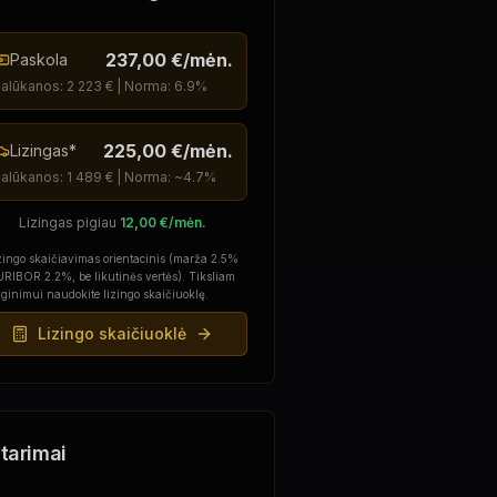
237,00 €
/mėn.
Paskola
alūkanos:
2 223 €
| Norma:
6.9
%
225,00 €
/mėn.
Lizingas*
alūkanos:
1 489 €
| Norma: ~
4.7
%
Lizingas pigiau
12,00 €
/mėn.
zingo skaičiavimas orientacinis (marža 2.5%
RIBOR 2.2%, be likutinės vertės). Tiksliam
ginimui naudokite lizingo skaičiuoklę.
Lizingo skaičiuoklė
tarimai