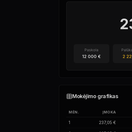
2
Paskola
Palūk
12 000 €
2 22
Mokėjimo grafikas
MĖN.
ĮMOKA
1
237,05 €