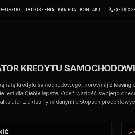
E-USŁUGI
OGŁOSZENIA
KARIERA
KONTAKT
+370 610 3
ATOR KREDYTU SAMOCHODOWE
ną ratę kredytu samochodowego, porównaj z leasingie
ie jest dla Ciebie lepsze. Oceń wartość swojego ob
alkulator z aktualnymi danymi o stopach procentowyc
klė