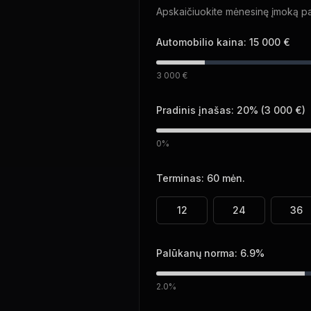
Apskaičiuokite mėnesinę įmoką pa
Automobilio kaina:
15 000 €
3 000 €
Pradinis įnašas:
20
% (
3 000 €
)
0%
Terminas:
60
mėn.
12
24
36
Palūkanų norma:
6.9
%
2.0%