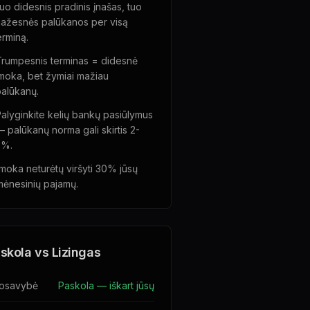
uo didesnis pradinis įnašas, tuo
ažesnės palūkanos per visą
erminą.
rumpesnis terminas = didesnė
moka, bet žymiai mažiau
alūkanų.
alyginkite kelių bankų pasiūlymus
 palūkanų norma gali skirtis 2-
5%.
Įmoka neturėtų viršyti 30% jūsų
mėnesinių pajamų.
skola vs Lizingas
osavybė
Paskola — iškart jūsų