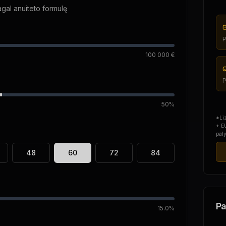
gal anuiteto formulę
P
100 000 €
P
50%
*Li
+ EU
paly
48
60
72
84
Pa
15.0%