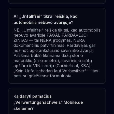
Ar „Unfallfrei“ tikrai reiškia, kad
automobilis nebuvo avarijoje?
NE. „Unfallfrei“ reiškia tik tai, kad automobilis
nebuvo avarijoje PAGAL PARDAVĖJO
ŽINIAS — tai NĖRA įrodymas, NĖRA
dokumentinis patvirtinimas. Pardavėjas gali
nežinoti apie ankstesnio savininko avariją.
Patikima būklė tikrinama dažų storio
matuokliu (mikrometru), suvirinimo siūlių
apžiūra ir VIN istorija (CarVertical, KBA).
„Kein Unfallschaden laut Vorbesitzer“ — tas
pats su griežtesne formuluote.
Ką daryti pamačius
„Verwertungsnachweis“ Mobile.de
skelbime?