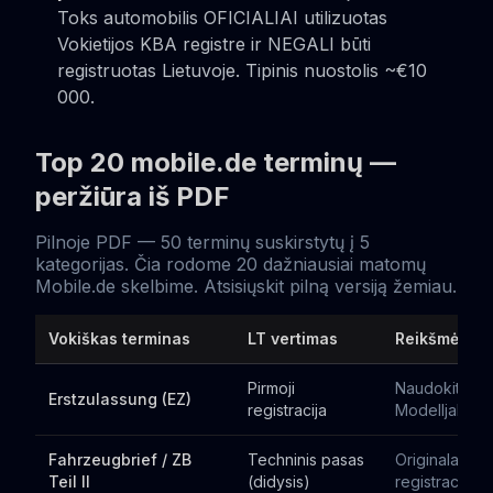
Toks automobilis OFICIALIAI utilizuotas
Vokietijos KBA registre ir NEGALI būti
registruotas Lietuvoje. Tipinis nuostolis ~€10
000.
Top 20 mobile.de terminų —
peržiūra iš PDF
Pilnoje PDF — 50 terminų suskirstytų į 5
kategorijas. Čia rodome 20 dažniausiai matomų
Mobile.de skelbime. Atsisiųskit pilną versiją žemiau.
Vokiškas terminas
LT vertimas
Reikšmė pirk
Pirmoji
Naudokit šitą
Erstzulassung (EZ)
registracija
Modelljahr
Fahrzeugbrief / ZB
Techninis pasas
Originalas B
Teil II
(didysis)
registracijai