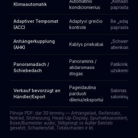
Automatinis
„Klimaanlage
Klimaautomatik
kondicionierius
paprastas
Adaptiver Tempomat
Adaptyvi greičio
Be „adaptive
(ACC)
kontrolė
paprastas t
Anhängerkupplung
„Schwenkbar
Kablys priekabai
(AHK)
atlenkiamas
Panoraminis /
Panoramadach /
Patikrinkit d
atidaromasis
Schiebedach
užsikemša
stogas
Pageidautina
Verkauf bevorzugt an
Salonas atsi
parduoti
Händler/Export
saloninių gara
dileriui/eksportui
Pilnoje PDF: dar 30 terminų — Anhängelast, Reifensatz,
Notrad, Sitzheizung, Head-Up-Display, Spurhalteassistent,
Bose/Burmester audio, Stillgelegt vs Außer Betrieb
gesetzt, Schadensfall, Totalschaden ir kt.