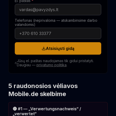
El. paštas
*
Telefonas (neprivaloma — atskambinsime darbo
valandomis)
Atsisiųsti gidą
Jūsų el. paštas naudojamas tik gidui pristatyti.
Daugiau —
privatumo politika
.
5 raudonosios vėliavos
Mobile.de skelbime
🔴 #1 — „Verwertungsnachweis“ /
„verwertet“