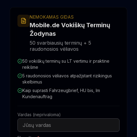
NEMOKAMAS GIDAS
Mobile.de Vokiškų Terminų
Žodynas
50 svarbiausių terminų + 5
raudonosios vėliavos
50 vokiškų terminų su LT vertimu ir praktine
reikšme
5 raudonosios vėliavos atpažįstant rizikingus
skelbimus
Kaip suprasti Fahrzeugbrief, HU bis, Im
Kundenauftrag
Vardas (neprivaloma)