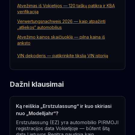
Atvežimas iš Vokietijos — 120 taškų patikra ir KBA
verifikacija
Verwertungsnachweis 2026 — kaip atpažinti
„atliekos“ automobilius
Atvežimo kainos skaičiuoklė — pilna kaina iš
anksto
VIN dekoderis — patikrinkite tikslią VIN istoriją
Dažni klausimai
Ką reiškia „Erstzulassung“ ir kuo skiriasi
nuo „Modelljahr“?
Erstzulassung (EZ) yra automobilio PIRMOJI
registracijos data Vokietijoje — būtent šitą
datą Lietuvos Regitra naudoja kaip