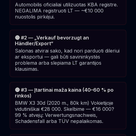
Automobilis oficialiai utilizuotas KBA registre.
NEGALIMA registruoti LT — ~€10 000
nuostolis pirkėjui.
🔴 #2 — „Verkauf bevorzugt an
Händler/Export“
Salonas atvirai sako, kad nori parduoti dileriui
ar eksportui — gali būti savininkystės
problema arba slepiama LT garantijos
klausimas.
🔴 #3 — Įtartinai maža kaina (40–60 % po
rinkos)
BMW X3 30d (2020 m., 80k km) Vokietijoje
vidutiniškai €28 000. Skelbime — €16 000?
99 % atvejų: Verwertungsnachweis,
Schadensfall arba TÜV nepalaikomas.