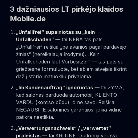
3 dažniausios LT pirkėjo klaidos
Mobile.de
„Unfallfrei“ supainiotas su „kein
Unfallschaden“
— tai NĖRA tas pats.
„Unfallfrei“ reiškia „be avarijos pagal pardavėjo
žinias“ (nereikalauja įrodymų). „Kein
Unfallschaden laut Vorbesitzer“ — tas pats su
griežtesne formuluote, bet abiem atvejais tikrinti
dažų storio matuokliu privaloma.
„Im Kundenauftrag“ ignoruotas
— tai ŽYMA,
kad salonas parduoda automobilį KLIENTO
VARDU (komiso būdu), o ne savo. Reiškia:
NEGAUSITE saloninės garantijos, jokia vidinė
patikra neatlikta.
„Verwertungsnachweis“ / „verwertet“
praleistas
— tai KRITINĖ raudonoji vėliava.