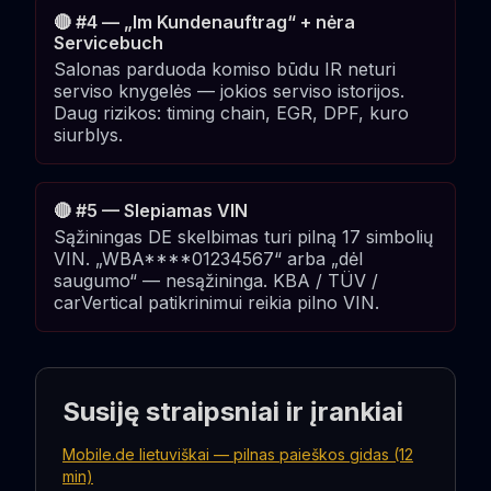
🔴 #4 — „Im Kundenauftrag“ + nėra
Servicebuch
Salonas parduoda komiso būdu IR neturi
serviso knygelės — jokios serviso istorijos.
Daug rizikos: timing chain, EGR, DPF, kuro
siurblys.
🔴 #5 — Slepiamas VIN
Sąžiningas DE skelbimas turi pilną 17 simbolių
VIN. „WBA****01234567“ arba „dėl
saugumo“ — nesąžininga. KBA / TÜV /
carVertical patikrinimui reikia pilno VIN.
Susiję straipsniai ir įrankiai
Mobile.de lietuviškai — pilnas paieškos gidas (12
min)