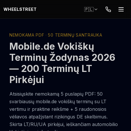
Przejdź do głównej treści
🇵🇱
WHEELSTREET
NEMOKAMA PDF · 50 TERMINŲ SANTRAUKA
Mobile.de Vokiškų
Terminų Žodynas 2026
— 200 Terminų LT
Pirkėjui
Atsisiųskite nemokamą 5 puslapių PDF: 50
svarbiausių mobile.de vokiškų terminų su LT
vertimu ir praktine reikšme + 5 raudonosios
vėliavos atpažįstant rizikingus DE skelbimus.
Skirta LT/RU/UA pirkėjui, ieškančiam automobilio