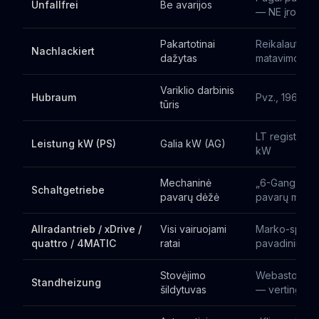
Unfallfrei
Be avarijos
— NE įrodym
Pakartotinai
Reikalauti da
Nachlackiert
dažytas
matavimo
Variklio darbinis
Hubraum
Pvz., 1968 cm
tūris
LT registraci
Leistung kW (PS)
Galia kW (AG)
kW
Mechaninė
„6-Gang Scha
Schaltgetriebe
pavarų dėžė
pavarų mech.
Allradantrieb / xDrive /
Visi vairuojami
Marko-specif
quattro / 4MATIC
ratai
pavadinimas
Stovėjimo
Webasto/Ebe
Standheizung
šildytuvas
— vertinga ž