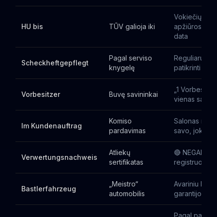
Vokiečių tech
HU bis
TŪV galioja iki
apžiūros pab
data
Pagal serviso
Reguliarus s
Scheckheftgepflegt
knygelę
patikrinti įraš
„1 Vorbesitze
Vorbesitzer
Buvę savininkai
vienas savini
Komiso
Salonas nep
Im Kundenauftrag
pardavimas
savo, jokia ga
Atliekų
🔴 NEGALIMA
Verwertungsnachweis
sertifikatas
registruoti LT
„Meistro“
Avariniu būdu
Bastlerfahrzeug
automobilis
garantijos
Pagal pardavė