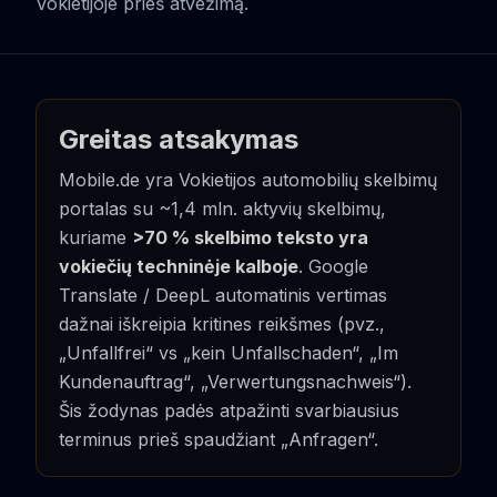
Vokietijoje prieš atvežimą.
Greitas atsakymas
Mobile.de yra Vokietijos automobilių skelbimų
portalas su ~1,4 mln. aktyvių skelbimų,
kuriame
>70 % skelbimo teksto yra
vokiečių techninėje kalboje
. Google
Translate / DeepL automatinis vertimas
dažnai iškreipia kritines reikšmes (pvz.,
„Unfallfrei“ vs „kein Unfallschaden“, „Im
Kundenauftrag“, „Verwertungsnachweis“).
Šis žodynas padės atpažinti svarbiausius
terminus prieš spaudžiant „Anfragen“.