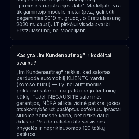
„pirmosios registracijos data“. Modelljahr yra
tik gamintojo modelio metai (pvz., gali būti
pagamintas 2019 m. gruodį, o Erstzulassung
2020 m. sausį). LT pirkėjui visada svarbi
Erstzulassung, ne Modelljahr.
Kas yra „Im Kundenauftrag“ ir kodėl tai
svarbu?
„Im Kundenauftrag“ reiškia, kad salonas
parduoda automobilį KLIENTO vardu
(komiso būdu) — t.y. nei automobilis
priklauso salonui, nei jis tikrino jo techninę
būklę. Todėl: NEGAUSITE saloninės
garantijos, NĖRA atlikta vidinė patikra, jokios
atsakomybės už paslėptus defektus. Įprastai
siūloma žemesnė kaina, bet rizika daug
didesnė. Visada reikalaukite servisinės
knygelės ir nepriklausomos 120 taškų
patikros.