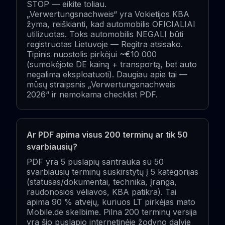
STOP — eikite toliau.
„Verwertungsnachweis“ yra Vokietijos KBA
žyma, reiškianti, kad automobilis OFICIALIAI
utilizuotas. Toks automobilis NEGALI būti
registruotas Lietuvoje — Regitra atsisako.
Tipinis nuostolis pirkėjui ~€10 000
(sumokėjote DE kainą + transportą, bet auto
negalima eksploatuoti). Daugiau apie tai —
mūsų straipsnis „Verwertungsnachweis
2026“ ir nemokama checklist PDF.
Ar PDF apima visus 200 terminų ar tik 50
svarbiausių?
PDF yra 5 puslapių santrauka su 50
svarbiausių terminų suskirstytų į 5 kategorijas
(statusas/dokumentai, technika, įranga,
raudonosios vėliavos, KBA patikra). Tai
apima 90 % atvejų, kuriuos LT pirkėjas mato
Mobile.de skelbime. Pilna 200 terminų versija
yra šio puslapio internetinėje žodyno dalyje