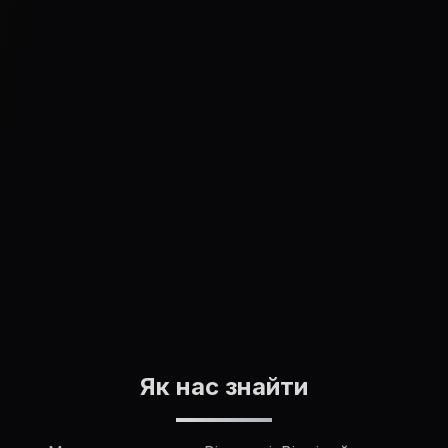
Відповідаємо протягом 24 год.
Гарантія MANGO 24 міс.
Без зобов'язань
4,9 · 93 відгуки
політикою
конфіденційності
Як нас знайти