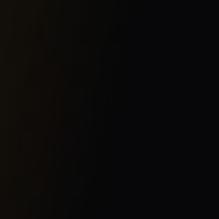
LT-02188 Vilnius
Години роботи
Ми готові вам допомогти
Понеділок - П'ятниця:
9:00 - 18:00
Субота:
За домовленістю
Неділя:
Зачинено
Інформація про компанію
Юридичні дані
Код компанії:
307131927
Код ПДВ:
LT100017717015
Адреса
:
Rodūnios kl. 5, Vilnius