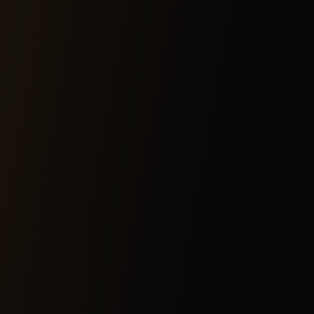
Телефон
Телефонуйте в робочі години
+370 610 33377
Email
Відповімо протягом 24 годин
info@wheelstreet.lt
Адреса
Відвідайте нас особисто
Rodunios kl. 5