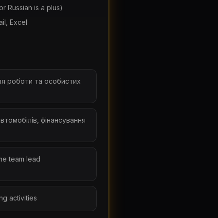
or Russian is a plus)
il, Excel
ля роботи та особистих
втомобілів, фінансування
me team lead
g activities