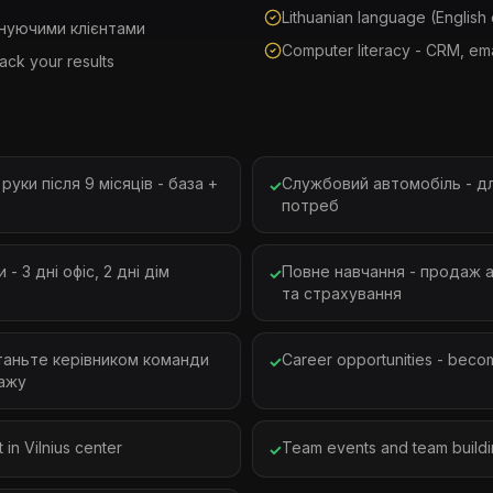
Lithuanian language (English 
снуючими клієнтами
Computer literacy - CRM, ema
ack your results
уки після 9 місяців - база +
Службовий автомобіль - д
✓
потреб
 3 дні офіс, 2 дні дім
Повне навчання - продаж а
✓
та страхування
станьте керівником команди
Career opportunities - beco
✓
ажу
in Vilnius center
Team events and team buildin
✓