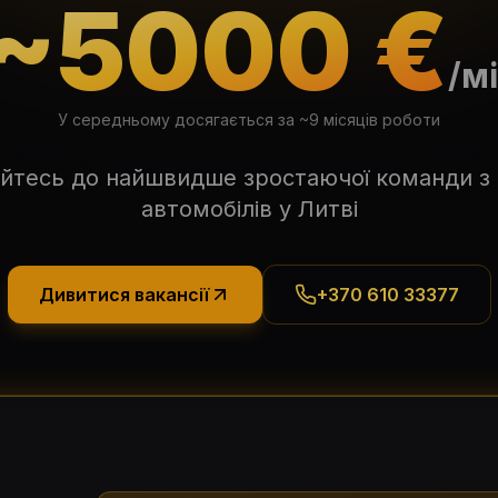
~5000 €
/м
У середньому досягається за ~9 місяців роботи
йтесь до найшвидше зростаючої команди з
автомобілів у Литві
Дивитися вакансії
+370 610 33377