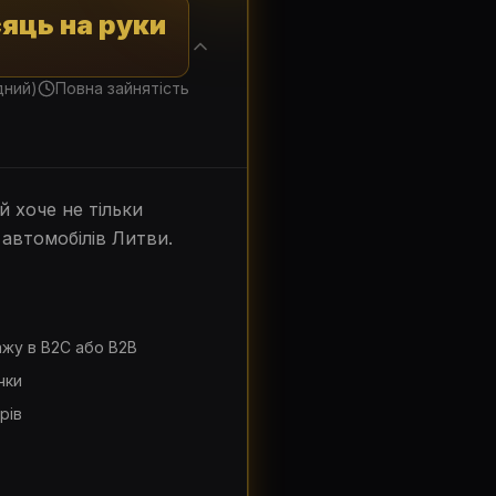
яць на руки
дний)
Повна зайнятість
 хоче не тільки
автомобілів Литви.
ажу в B2C або B2B
чки
рів