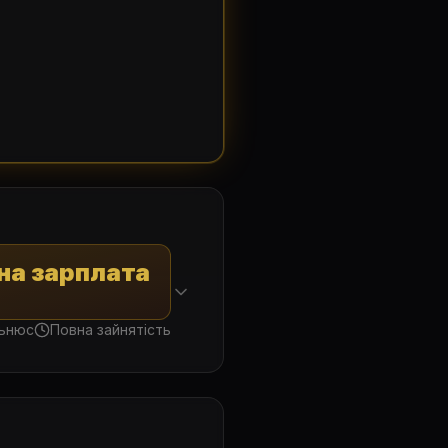
на зарплата
льнюс
Повна зайнятість