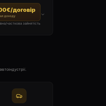
100€/договір
ал доходу
вна/часткова зайнятість
втоіндустрії.