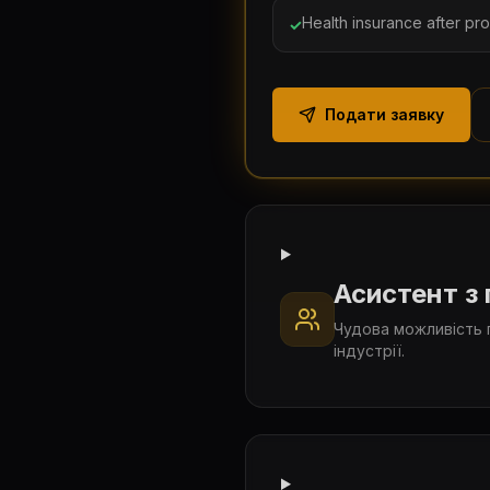
Health insurance after pr
✓
Подати заявку
Асистент з
Чудова можливість 
індустрії.