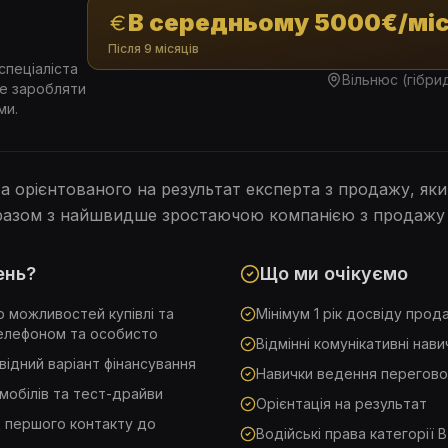
В середньому 5000€/міс
Після 9 місяців
спеціаліста
Вільнюс (гібри
че заробляти
ми.
 орієнтованого на результат експерта з продажу, який
 разом з найшвидше зростаючою компанією з продажу 
ень?
Що ми очікуємо
о можливостей купівлі та
Мінімум 1 рік досвіду прод
телефоном та особисто
Відмінні комунікативні нави
ідний варіант фінансування
Навички ведення перегово
мобілів та тест-драйви
Орієнтація на результат
д першого контакту до
Водійські права категорії B