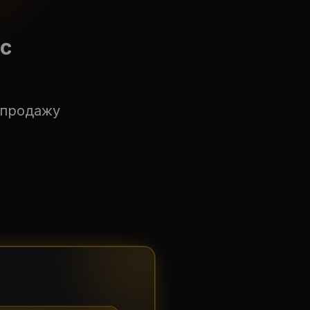
іс
 продажу