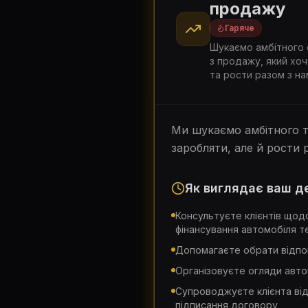
продажу
Гаряче
Шукаємо амбітного 
з продажу, який хо
та рости разом з на
Ми шукаємо амбітного та
заробляти, але й рости
Як виглядає ваш д
Консультуєте клієнтів щод
фінансування автомобіля 
Допомагаєте обрати відпов
Організовуєте огляди авто
Супроводжуєте клієнта ві
підписання договору