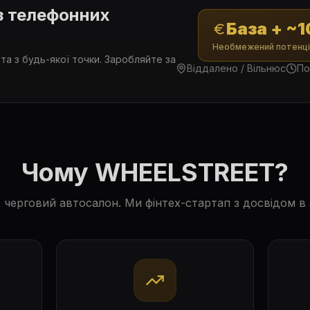
 з телефонних
База + ~
Необмежений потенці
ота з будь-якої точки. Заробляйте за
Віддалено / Вільнюс
По
Чому WHEELSTREET?
 черговий автосалон. Ми фінтех-стартап з досвідом в а