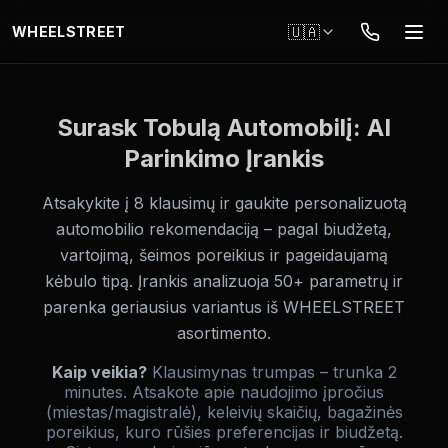
Перейти до основного вмісту
🇺🇦
WHEELSTREET
Surask Tobulą Automobilį: AI
Parinkimo Įrankis
Atsakykite į 8 klausimų ir gaukite personalizuotą
automobilio rekomendaciją – pagal biudžetą,
vartojimą, šeimos poreikius ir pageidaujamą
kėbulo tipą. Įrankis analizuoja 50+ parametrų ir
parenka geriausius variantus iš WHEELSTREET
asortimento.
Kaip veikia?
Klausimynas trumpas – trunka 2
minutes. Atsakote apie naudojimo įpročius
(miestas/magistralė), keleivių skaičių, bagažinės
poreikius, kuro rūšies preferencijas ir biudžetą.