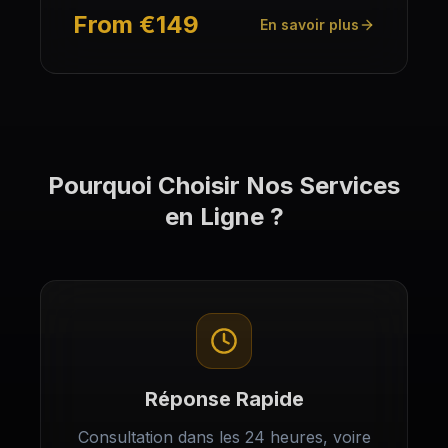
From €149
En savoir plus
Obtenir une offre personnalisée
Obtenir une offre personnalisée
En soumettant vos données personnelles, vous
En soumettant vos données personnelles, vous
acceptez la
acceptez la
politique de confidentialité
politique de confidentialité
Pourquoi Choisir Nos Services
en Ligne ?
Réponse Rapide
Consultation dans les 24 heures, voire