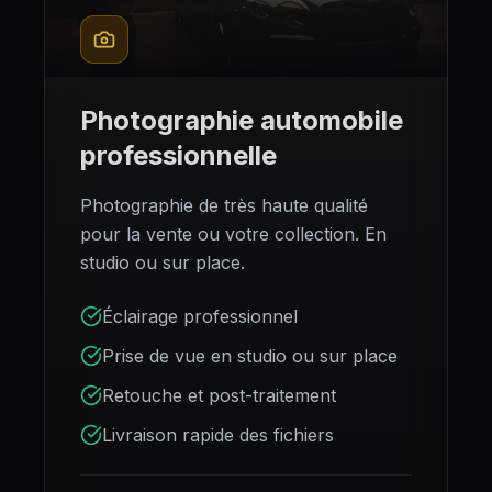
Photographie automobile
Nom complet
Nom complet
*
*
professionnelle
Photographie de très haute qualité
Numéro de téléphone
Numéro de téléphone
*
*
pour la vente ou votre collection. En
studio ou sur place.
Message (facultatif)
Message (facultatif)
Éclairage professionnel
Prise de vue en studio ou sur place
Retouche et post-traitement
Livraison rapide des fichiers
4,9 · 93 avis
4,9 · 93 avis