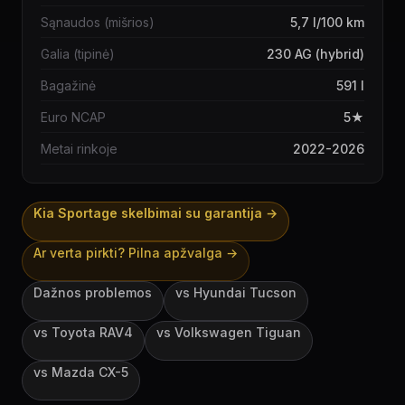
Sąnaudos (mišrios)
5,7 l/100 km
Galia (tipinė)
230 AG (hybrid)
Bagažinė
591 l
Euro NCAP
5★
Metai rinkoje
2022-2026
Kia Sportage
skelbimai su garantija →
Ar verta pirkti? Pilna apžvalga →
Dažnos problemos
vs
Hyundai Tucson
vs
Toyota RAV4
vs
Volkswagen Tiguan
vs
Mazda CX-5