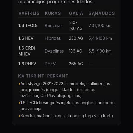
multimedijos programinės klaidos.
VARIKLIS
KURAS
GALIA
SĄNAUDOS
150-
1.6 T-GDi
Benzinas
7,3 l/100 km
180 AG
1.6 HEV
Hibridas
230 AG
5,4 l/100 km
1.6 CRDi
Dyzelinas
136 AG
5,5 l/100 km
MHEV
1.6 PHEV
PHEV
265 AG
—
KĄ TIKRINTI PERKANT
•
Ankstyvųjų 2021-2022 m. modelių multimedijos
programinės įrangos klaidos (sistemos
užšalimai, CarPlay atsijungimas)
•
1.6 T-GDi tiesioginės injekcijos anglies sankaupų
prevencija
•
Bendrai mažiausiai nusiskundimų tarp visų kartų