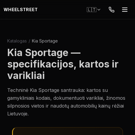
Pereiti į pagrindinį turinį
🇱🇹
WHEELSTREET
Katalogas
/
Kia Sportage
Kia Sportage
—
specifikacijos, kartos ir
varikliai
Techninė
Kia Sportage
santrauka: kartos su
gamykliniais kodais, dokumentuoti varikliai, žinomos
silpnosios vietos ir naudotų automobilių kainų rėžiai
Lietuvoje.