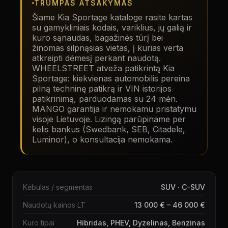
TRUMPAS ATSAKYMAS
Šiame
Kia Sportage
kataloge rasite kartas
su gamykliniais kodais, variklius, jų galią ir
kuro sąnaudas, bagažinės tūrį bei
žinomas silpnąsias vietas, į kurias verta
atkreipti dėmesį perkant naudotą.
WHEELSTREET atveža patikrintą
Kia
Sportage
: kiekvienas automobilis pereina
pilną techninę patikrą ir VIN istorijos
patikrinimą, parduodamas su 24 mėn.
MANGO garantija ir nemokamu pristatymu
visoje Lietuvoje. Lizingą parūpiname per
kelis bankus (Swedbank, SEB, Citadele,
Luminor), o konsultacija nemokama.
Kėbulas / segmentas
SUV · C-SUV
Naudotų kainos LT
13 000 € – 46 000 €
Kuro tipai
Hibridas, PHEV, Dyzelinas, Benzinas