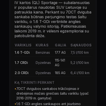
IV kartos (QL) Sportage — subalansuotas
ir populiarus naudotas SUV Lietuvoje su
patrauklia kaina. Perkant su 7DCT dviguba
sankaba būtinas perjungimo testas šaltu
varikliu, o 1.6 T-GDi vertinkite anglies
sankaupų valymo istoriją. Patikimiausiais
laikomi 2019 m. ir vėlesni egzemplioriai su
patobulinta dėže.
VARIKLIS
KURAS
GALIA
SĄNAUDOS
1.6 T-GDi
Benzinas
177 AG
7,5 l/100 km
115-141
1.7 CRDi
Dyzelinas
5,2 l/100 km
AG
2.0 CRDi
Dyzelinas
185 AG
6,4 l/100 km
KĄ TIKRINTI PERKANT
•
7DCT dvigubos sankabos trūkčiojimas ir
drebėjimas mažais greičiais šaltu varikliu (ypač
2016-2019 m. gamyba)
•
1.6 T-GDi anglies sankaupos ant įsiurbimo