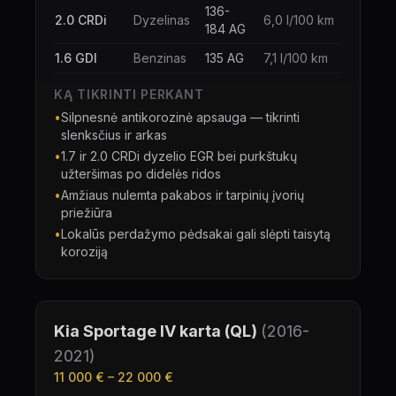
136-
2.0 CRDi
Dyzelinas
6,0 l/100 km
184 AG
1.6 GDI
Benzinas
135 AG
7,1 l/100 km
KĄ TIKRINTI PERKANT
•
Silpnesnė antikorozinė apsauga — tikrinti
slenksčius ir arkas
•
1.7 ir 2.0 CRDi dyzelio EGR bei purkštukų
užteršimas po didelės ridos
•
Amžiaus nulemta pakabos ir tarpinių įvorių
priežiūra
•
Lokalūs perdažymo pėdsakai gali slėpti taisytą
koroziją
Kia Sportage
IV karta (QL)
(
2016-
2021
)
11 000 €
–
22 000 €