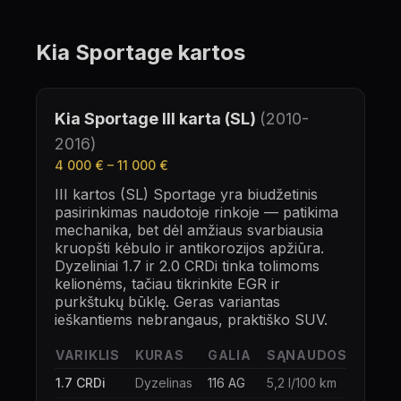
Kia Sportage
kartos
Kia Sportage
III karta (SL)
(
2010-
2016
)
4 000 €
–
11 000 €
III kartos (SL) Sportage yra biudžetinis
pasirinkimas naudotoje rinkoje — patikima
mechanika, bet dėl amžiaus svarbiausia
kruopšti kėbulo ir antikorozijos apžiūra.
Dyzeliniai 1.7 ir 2.0 CRDi tinka tolimoms
kelionėms, tačiau tikrinkite EGR ir
purkštukų būklę. Geras variantas
ieškantiems nebrangaus, praktiško SUV.
VARIKLIS
KURAS
GALIA
SĄNAUDOS
1.7 CRDi
Dyzelinas
116 AG
5,2 l/100 km