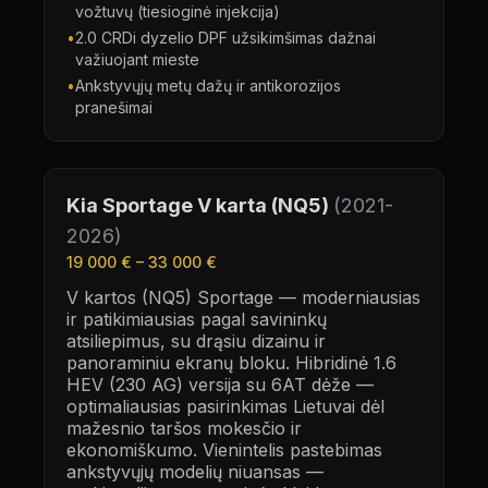
vožtuvų (tiesioginė injekcija)
•
2.0 CRDi dyzelio DPF užsikimšimas dažnai
važiuojant mieste
•
Ankstyvųjų metų dažų ir antikorozijos
pranešimai
Kia Sportage
V karta (NQ5)
(
2021-
2026
)
19 000 €
–
33 000 €
V kartos (NQ5) Sportage — moderniausias
ir patikimiausias pagal savininkų
atsiliepimus, su drąsiu dizainu ir
panoraminiu ekranų bloku. Hibridinė 1.6
HEV (230 AG) versija su 6AT dėže —
optimaliausias pasirinkimas Lietuvai dėl
mažesnio taršos mokesčio ir
ekonomiškumo. Vienintelis pastebimas
ankstyvųjų modelių niuansas —