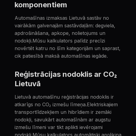
komponentiem
Automašīnas izmaksas Lietuvā sastāv no
vairākām galvenajām sastāvdaļām: degviela,
apdrošināšana, apkope, nolietojums un
nodokļi.Mūsu kalkulators palīdz precīzi
novērtēt katru no šīm kategorijām un saprast,
cik patiesībā maksā automašīnas iegāde.
Reģistrācijas nodoklis ar CO₂
Lietuvā
Lietuvā automašīnu reģistrācijas nodoklis ir
atkarīgs no CO₂ izmešu līmeņa.Elektriskajiem
transportlīdzekļiem un hibrīdiem ir zemāki
nodokļi, savukārt automašīnām ar augstu
izmešu līmeni var tikt aplikti ievērojami
nodokļi.Mūsu kalkulators automātiski aprēķina