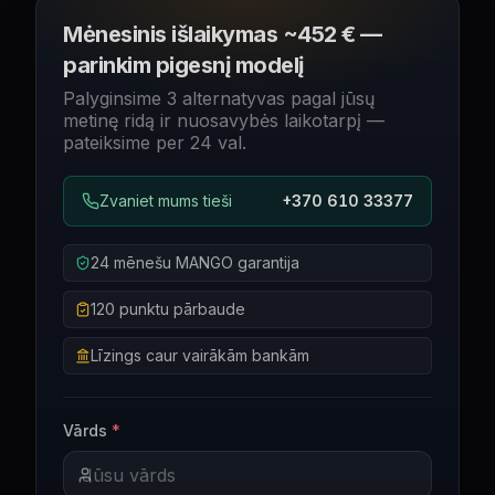
Mėnesinis išlaikymas ~452 € —
parinkim pigesnį modelį
Palyginsime 3 alternatyvas pagal jūsų
metinę ridą ir nuosavybės laikotarpį —
pateiksime per 24 val.
Zvaniet mums tieši
+370 610 33377
24 mēnešu MANGO garantija
120 punktu pārbaude
Līzings caur vairākām bankām
Vārds
*