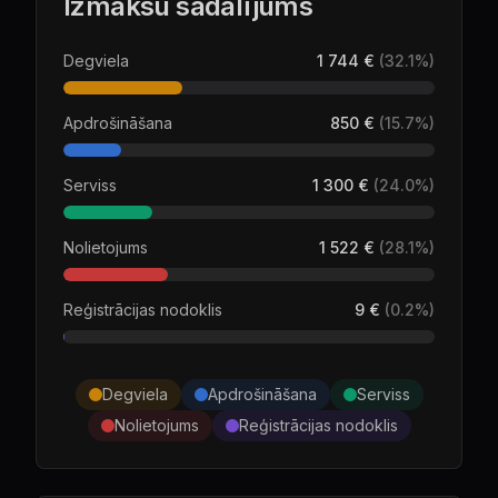
Izmaksu sadalījums
Degviela
1 744 €
(
32.1
%)
Apdrošināšana
850 €
(
15.7
%)
Serviss
1 300 €
(
24.0
%)
Nolietojums
1 522 €
(
28.1
%)
Reģistrācijas nodoklis
9 €
(
0.2
%)
Degviela
Apdrošināšana
Serviss
Nolietojums
Reģistrācijas nodoklis