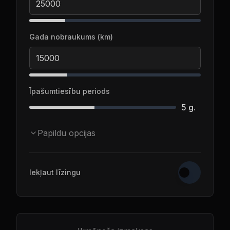
Gada nobraukums (km)
Īpašumtiesību periods
5
g.
Papildu opcijas
Iekļaut līzingu