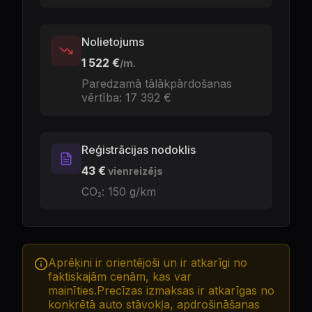
Nolietojums
1 522 €
/m.
Paredzamā tālākpārdošanas
vērtība
:
17 392 €
Reģistrācijas nodoklis
43 €
vienreizējs
CO₂:
150
g/km
Aprēķini ir orientējoši un ir atkarīgi no
faktiskajām cenām, kas var
mainīties.Precīzas izmaksas ir atkarīgas no
konkrētā auto stāvokļa, apdrošināšanas