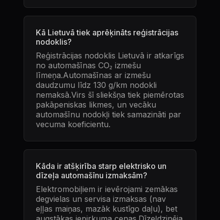
Kā Lietuvā tiek aprēķināts reģistrācijas
nodoklis?
Reģistrācijas nodoklis Lietuvā ir atkarīgs
no automašīnas CO₂ izmešu
līmeņa.Automašīnas ar izmešu
daudzumu līdz 130 g/km nodokli
nemaksā.Virs šī sliekšņa tiek piemērotas
pakāpeniskas likmes, un vecāku
automašīnu nodokļi tiek samazināti par
vecuma koeficientu.
Kāda ir atšķirība starp elektrisko un
dīzeļa automašīnu izmaksām?
Elektromobiļiem ir ievērojami zemākas
degvielas un servisa izmaksas (nav
eļļas maiņas, mazāk kustīgo daļu), bet
augstākas iepirkuma cenas.Dīzeļdzinēja