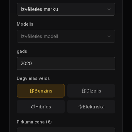
Izvēlieties marku
Modelis
Izvēlieties modeli
gads
Degvielas veids
Benzīns
Dīzelis
Hibrīds
Elektriskā
Pirkuma cena
(€)