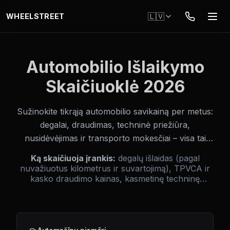
Pāriet uz galveno saturu
🇱🇻
WHEELSTREET
Automobilio Išlaikymo
Skaičiuoklė 2026
Sužinokite tikrąją automobilio savikainą per metus:
degalai, draudimas, techninė priežiūra,
nusidėvėjimas ir transporto mokesčiai – visa tai
vienoje vietoje. Palyginimui pasirinkite kelis
Ką skaičiuoja įrankis:
degalų išlaidas (pagal
automobilius ir sužinokite, kuris iš tikrųjų pigesnis.
nuvažiuotus kilometrus ir suvartojimą), TPVCA ir
kasko draudimo kainas, kasmetinę techninę
apžiūrą, vidutines remonto išlaidas pagal modelį,
automobilio nusidėvėjimą per metus ir valstybinį
taršos mokestį (jei taikoma). Rezultatas – pilna
metinė savikaina su mėnesiniu vidurku.