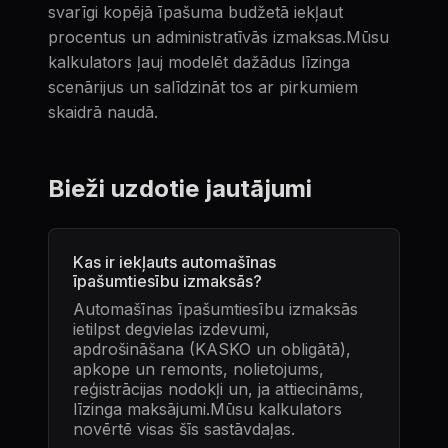
svarīgi kopējā īpašuma budžetā iekļaut
procentus un administratīvās izmaksas.Mūsu
kalkulators ļauj modelēt dažādus līzinga
scenārijus un salīdzināt tos ar pirkumiem
skaidrā naudā.
Bieži uzdotie jautājumi
Kas ir iekļauts automašīnas
īpašumtiesību izmaksās?
Automašīnas īpašumtiesību izmaksās
ietilpst degvielas izdevumi,
apdrošināšana (KASKO un obligātā),
apkope un remonts, nolietojums,
reģistrācijas nodokļi un, ja attiecināms,
līzinga maksājumi.Mūsu kalkulators
novērtē visas šīs sastāvdaļas.