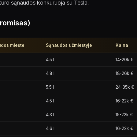
kuro sąnaudos konkuruoja su Tesla.
promisas)
dos mieste
Sąnaudos užmiestyje
Kaina
4.5 l
14-20k €
4.8 l
18-26k €
5.5 l
24-35k €
4.5 l
16-22k €
4.3 l
15-22k €
4.6 l
16-22k €