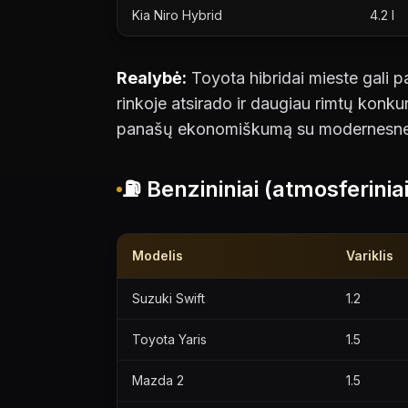
Kia Niro Hybrid
4.2 l
Realybė:
Toyota hibridai mieste gali p
rinkoje atsirado ir daugiau rimtų konku
panašų ekonomiškumą su modernesne 
⛽ Benzininiai (atmosferiniai
Modelis
Variklis
Suzuki Swift
1.2
Toyota Yaris
1.5
Mazda 2
1.5