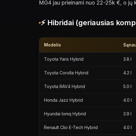
MG4 jau prieinami nuo 22-25k €, o jų 
⚡ Hibridai (geriausias kom
Modelis
Sąnau
Toyota Yaris Hybrid
3.8 l
Toyota Corolla Hybrid
4.2 l
Toyota RAV4 Hybrid
5.0 l
Honda Jazz Hybrid
4.0 l
Hyundai Ioniq Hybrid
3.9 l
Renault Clio E-Tech Hybrid
4.0 l