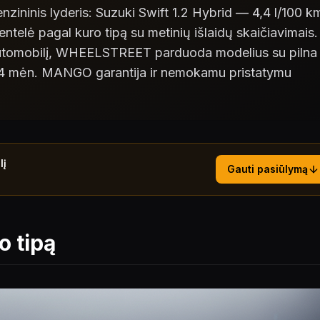
nzininis lyderis: Suzuki Swift 1.2 Hybrid — 4,4 l/100 k
telė pagal kuro tipą su metinių išlaidų skaičiavimais.
automobilį, WHEELSTREET parduoda modelius su pilna
, 24 mėn. MANGO garantija ir nemokamu pristatymu
lį
Gauti pasiūlymą
o tipą