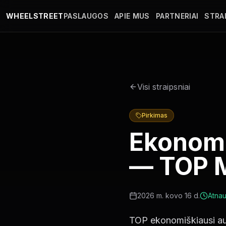
Pereiti į pagrindinį turinį
WHEELSTREET
PASLAUGOS
APIE MUS
PARTNERIAI
STRAI
Visi straipsniai
Pirkimas
Ekonomi
— TOP M
2026 m. kovo 16 d.
Atnau
TOP ekonomiškiausi aut