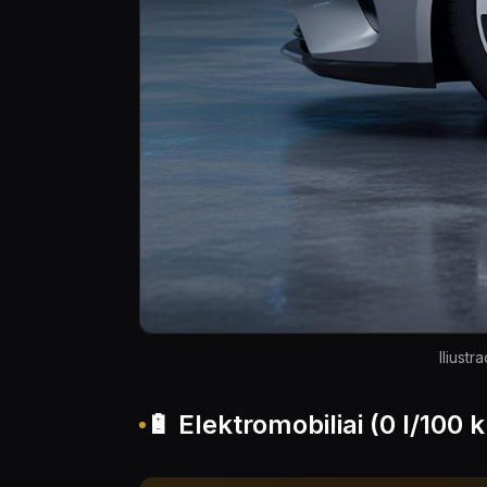
Iliustr
🔋 Elektromobiliai (0 l/100 