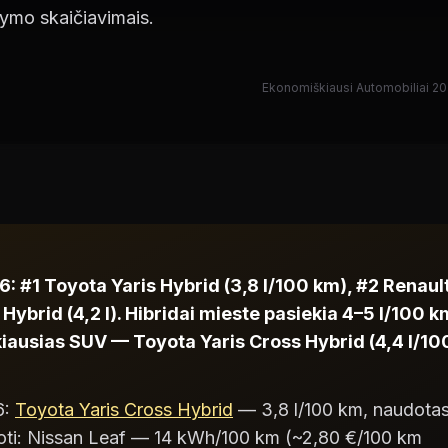
ikymo skaičiavimais.
Ekonomiškiausi Automobiliai 20
: #1 Toyota Yaris Hybrid (3,8 l/100 km), #2 Renaul
 Hybrid (4,2 l). Hibridai mieste pasiekia 4–5 l/100 k
iausias SUV — Toyota Yaris Cross Hybrid (4,4 l/10
6:
Toyota Yaris Cross Hybrid
— 3,8 l/100 km, naudota
uoti: Nissan Leaf — 14 kWh/100 km (~2,80 €/100 km