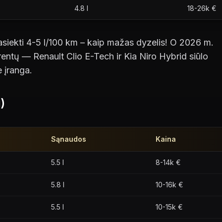
4.8 l
18-26k €
asiekti 4-5 l/100 km – kaip mažas dyzelis! O 2026 m.
rentų — Renault Clio E-Tech ir Kia Niro Hybrid siūlo
įranga.
)
Sąnaudos
Kaina
5.5 l
8-14k €
5.8 l
10-16k €
5.5 l
10-15k €