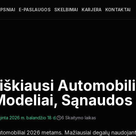
PSNIAI
E-PASLAUGOS
SKELBIMAI
KARJERA
KONTAKTAI
škiausi Automobili
odeliai, Sąnaudos
jinta
2026 m. balandžio 18 d.
6
Skaitymo laikas
omobiliai 2026 metams. Mažiausiai degalų naudojantys 