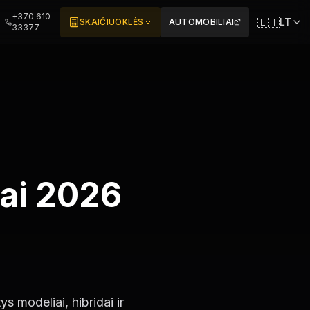
+370 610
🇱🇹
LT
SKAIČIUOKLĖS
AUTOMOBILIAI
33377
ai 2026
modeliai, hibridai ir