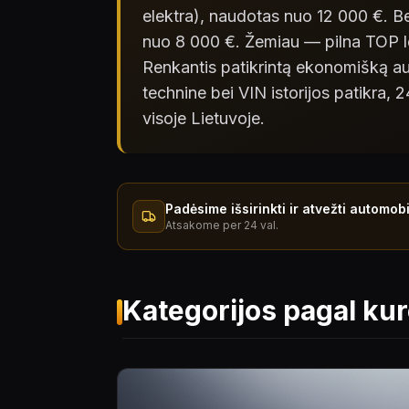
elektra), naudotas nuo 12 000 €. Be
nuo 8 000 €. Žemiau — pilna TOP len
Renkantis patikrintą ekonomišką 
technine bei VIN istorijos patikra
visoje Lietuvoje.
Padėsime išsirinkti ir atvežti automobi
Atsakome per 24 val.
Kategorijos pagal kur