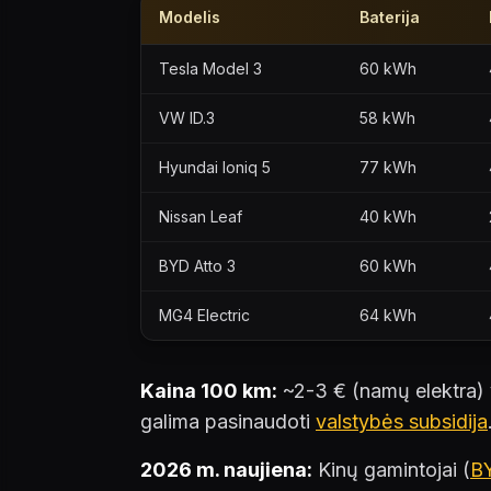
Modelis
Baterija
Tesla Model 3
60 kWh
VW ID.3
58 kWh
Hyundai Ioniq 5
77 kWh
Nissan Leaf
40 kWh
BYD Atto 3
60 kWh
MG4 Electric
64 kWh
Kaina 100 km:
~2-3 € (namų elektra) v
galima pasinaudoti
valstybės subsidija
2026 m. naujiena:
Kinų gamintojai (
B