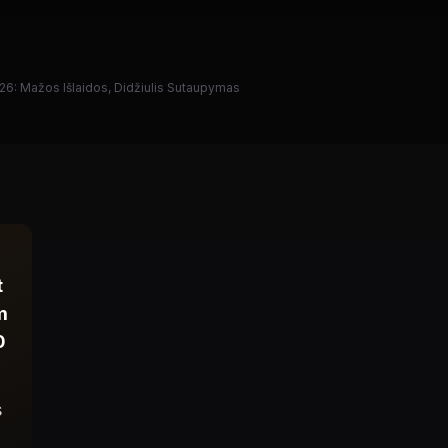
26: Mažos Išlaidos, Didžiulis Sutaupymas
t
m
0
s