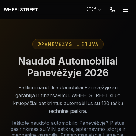
Pereiti į pagrindinį turinį
🇱🇹
WHEELSTREET
PANEVĖŽYS, LIETUVA
Naudoti Automobiliai
Panevėžyje 2026
Patikimi naudoti automobiliai Panevėžyje su
garantija ir finansavimu. WHEELSTREET siūlo
kruopščiai patikrintus automobilius su 120 taškų
technine patikra.
Ieškote naudoto automobilio Panevėžyje? Platus
pasirinkimas su VIN patikra, aptarnavimo istorija ir
mechanine garantija. Pristatymas visoje Lietuvoje.