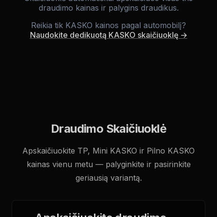
tris draudimo tipus ir palygins 6 Lietuvos
draudimo kainas ir palygins draudikus.
draudikus.
Reikia tik KASKO kainos pagal automobilį?
Naudokite dedikuotą KASKO skaičiuoklę →
Draudimo Skaičiuoklė
Apskaičiuokite TP, Mini KASKO ir Pilno KASKO
kainas vienu metu — palyginkite ir pasirinkite
geriausią variantą.