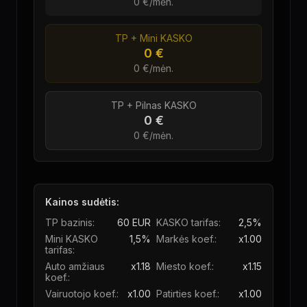
0 €
/mėn.
TP + Mini KASKO
0 €
0 €
/mėn.
TP + Pilnas KASKO
0 €
0 €
/mėn.
Kainos sudėtis:
TP bazinis:
60
EUR
KASKO tarifas:
2,5%
Mini KASKO
1,5%
Markės koef.:
x
1.00
tarifas:
Auto amžiaus
x
1.18
Miesto koef.:
x
1.15
koef.:
Vairuotojo koef.:
x
1.00
Patirties koef.:
x
1.00