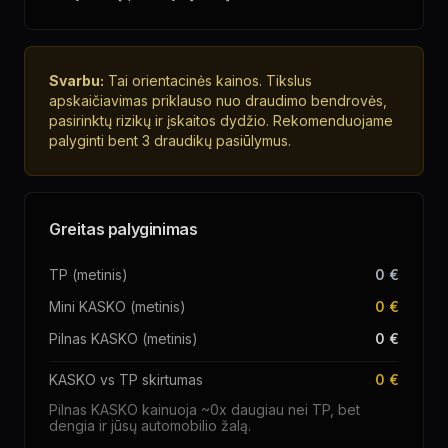
Svarbu:
Tai orientacinės kainos. Tikslus
apskaičiavimas priklauso nuo draudimo bendrovės,
pasirinktų rizikų ir įskaitos dydžio. Rekomenduojame
palyginti bent 3 draudikų pasiūlymus.
Greitas palyginimas
TP (metinis)
0 €
Mini KASKO (metinis)
0 €
Pilnas KASKO (metinis)
0 €
KASKO vs TP skirtumas
0 €
Pilnas KASKO kainuoja ~
0
x daugiau nei TP, bet
dengia ir jūsų automobilio žalą.