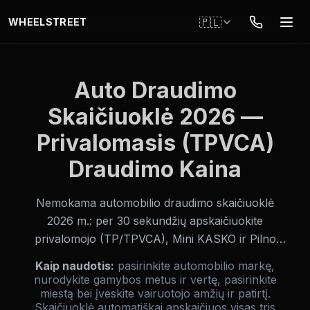
Przejdź do głównej treści
🇵🇱
WHEELSTREET
Auto Draudimo
Skaičiuoklė 2026 —
Privalomasis (TPVCA)
Draudimo Kaina
Nemokama automobilio draudimo skaičiuoklė
2026 m.: per 30 sekundžių apskaičiuokite
privalomojo (TP/TPVCA), Mini KASKO ir Pilno
KASKO draudimo kainas. Įveskite automobilio
Kaip naudotis:
pasirinkite automobilio markę,
markę, gamybos metus, vertę, miestą ir vairuotojo
nurodykite gamybos metus ir vertę, pasirinkite
duomenis — skaičiuoklė realiu laiku parodys visus
miestą bei įveskite vairuotojo amžių ir patirtį.
Skaičiuoklė automatiškai apskaičiuos visas tris