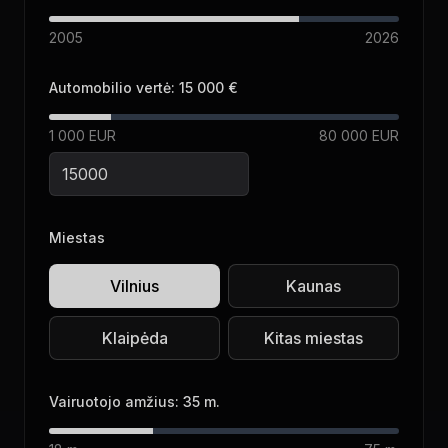
2005
2026
Automobilio vertė:
15 000 €
1 000 EUR
80 000 EUR
Miestas
Vilnius
Kaunas
Klaipėda
Kitas miestas
Vairuotojo amžius:
35
m.