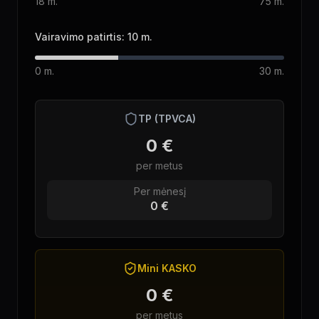
18 m.
75 m.
Vairavimo patirtis:
10
m.
0 m.
30 m.
TP (TPVCA)
0 €
per metus
Per mėnesį
0 €
Mini KASKO
0 €
per metus