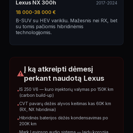
Lexus NX 300h
2017-2024
18 000-38 000 €
B-SUV su HEV varikliu. Mažesnis nei RX, bet
su tomis pačiomis hibridinėmis
technologijomis.
Į ką atkreipti dėmesį
⚠
perkant naudotą
Lexus
IS 250 V6 — kuro injektorių valymas po 150K km
•
(carbon build-up)
CVT pavarų dėžės alyvos keitimas kas 60K km
•
(RX, NX hibridiniai)
Hibridinės baterijos dėžės kondensavimas po
•
200K km
Mark Levinson audio sistema — laidų korozija