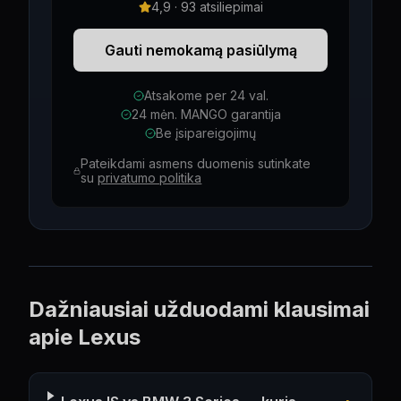
4,9 · 93 atsiliepimai
Gauti nemokamą pasiūlymą
Atsakome per 24 val.
24 mėn. MANGO garantija
Be įsipareigojimų
Pateikdami asmens duomenis sutinkate
su
privatumo politika
Dažniausiai užduodami klausimai
apie
Lexus