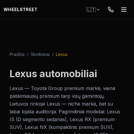
Pereiti į pagrindinį turinį
🇱🇹
WHEELSTREET
Pradžia
/
Skelbimai
/
Lexus
Lexus
automobiliai
Lexus — Toyota Group premium markė, viena
patikimiausių premium tarp visų gamintojų.
Lietuvos rinkoje Lexus — niche markė, bet su
labai lojalia auditorija. Pagrindiniai modeliai: Lexus
IS (D segmento sedanas), Lexus RX (premium
SUV), Lexus NX (kompaktinis premium SUV),