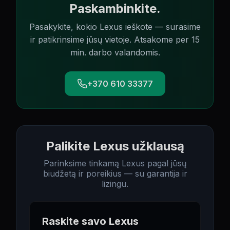
Paskambinkite.
Pasakykite, kokio
Lexus
ieškote — surasime
ir patikrinsime jūsų vietoje. Atsakome per 15
min. darbo valandomis.
+370 610 33377
Palikite
Lexus
užklausą
Parinksime tinkamą
Lexus
pagal jūsų
biudžetą ir poreikius — su garantija ir
lizingu.
Raskite savo Lexus