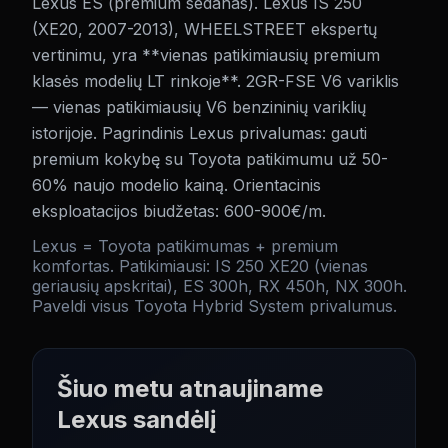
Lexus ES (premium sedanas). Lexus IS 250
(XE20, 2007-2013), WHEELSTREET ekspertų
vertinimu, yra **vienas patikimiausių premium
klasės modelių LT rinkoje**. 2GR-FSE V6 variklis
— vienas patikimiausių V6 benzininių variklių
istorijoje. Pagrindinis Lexus privalumas: gauti
premium kokybę su Toyota patikimumu už 50-
60% naujo modelio kainą. Orientacinis
eksploatacijos biudžetas: 600-900€/m.
Lexus = Toyota patikimumas + premium
komfortas. Patikimiausi: IS 250 XE20 (vienas
geriausių apskritai), ES 300h, RX 450h, NX 300h.
Paveldi visus Toyota Hybrid System privalumus.
Šiuo metu atnaujiname
Lexus
sandėlį