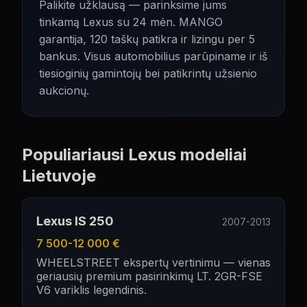
Palikite užklausą — parinksime jums
tinkamą
Lexus
su 24 mėn. MANGO
garantija, 120 taškų patikra ir lizingu per 5
bankus. Visus automobilius parūpiname ir iš
tiesioginių gamintojų bei patikrintų užsienio
aukcionų.
Populiariausi
Lexus
modeliai
Lietuvoje
Lexus IS 250
2007-2013
7 500-12 000 €
WHEELSTREET ekspertų vertinimu — vienas
geriausių premium pasirinkimų LT. 2GR-FSE
V6 variklis legendinis.