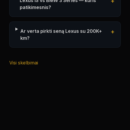
Lexus IS vs BMW 3 Series — kuris
+
patikimesnis?
Ar verta pirkti seną Lexus su 200K+
+
km?
Visi skelbimai