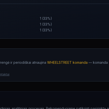
1
(
33
%)
1
(
33
%)
1
(
33
%)
rengė ir periodiškai atnaujina
WHEELSTREET komanda
— komanda su
ntaktai
diniais analitiniais procesais.
Rekomenduojame patikrinti pasirinktą aut