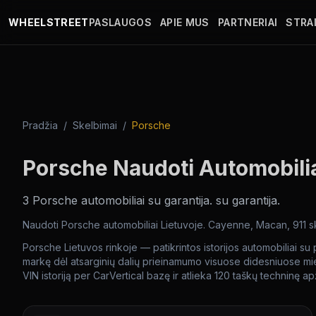
Pereiti į pagrindinį turinį
WHEELSTREET
PASLAUGOS
APIE MUS
PARTNERIAI
STRAI
Pradžia
/
Skelbimai
/
Porsche
Porsche Naudoti Automobili
3
Porsche
automobiliai su garantija
.
su garantija
.
Naudoti Porsche automobiliai Lietuvoje. Cayenne, Macan, 911 ske
Porsche Lietuvos rinkoje — patikrintos istorijos automobiliai su 
markę dėl atsarginių dalių prieinamumo visuose didesniuose 
VIN istoriją per CarVertical bazę ir atlieka 120 taškų techninę ap