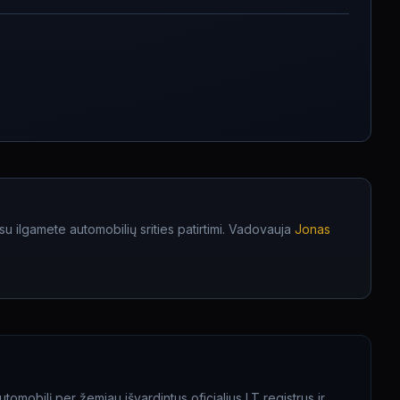
 ilgamete automobilių srities patirtimi. Vadovauja
Jonas
omobilį per žemiau išvardintus oficialius LT registrus ir