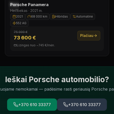
Laisvas
Porsche
Panamera
Hečbekas ·
2021
m.
2021
68 000 km
Hibridas
Automatinė
552 AG
75 000 €
Plačiau
73 600 €
Lizingas nuo
~
745
€/
mėn.
Ieškai Porsche automobilio?
tuojame nemokamai — padėsime rasti geriausią Porsche pa
+370 610 33377
+370 610 33377