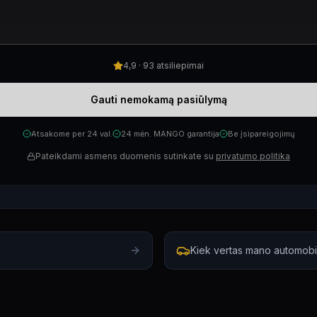
4,9 · 93 atsiliepimai
Gauti nemokamą pasiūlymą
Atsakome per 24 val.
24 mėn. MANGO garantija
Be įsipareigojimų
Pateikdami asmens duomenis sutinkate su
privatumo politika
Kiek vertas mano automobil