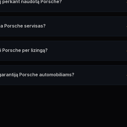
esį perkant naudotą Porsche?
ja Porsche servisas?
ti Porsche per lizingą?
arantiją Porsche automobiliams?