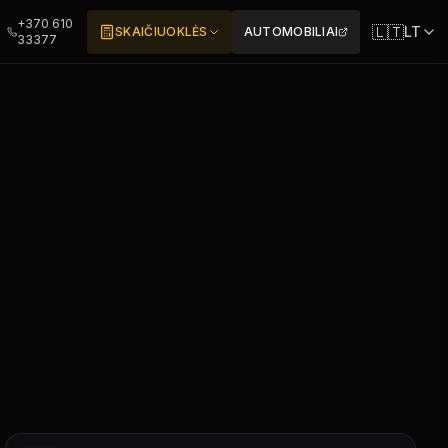
+370 610
🇱🇹
LT
SKAIČIUOKLĖS
AUTOMOBILIAI
33377