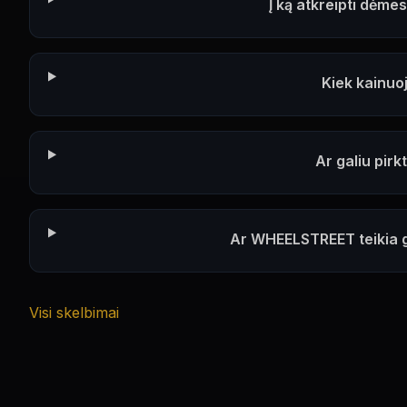
Į ką atkreipti dėm
Kiek kainuo
Ar galiu pirk
Ar WHEELSTREET teikia g
Visi skelbimai