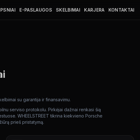
PSNIAI
E-PASLAUGOS
SKELBIMAI
KARJERA
KONTAKTAI
ai
lbimai su garantija ir finansavimu.
pilnu serviso protokolu. Pirkėjai dažnai renkasi šią
miestuose. WHEELSTREET tikrina kiekvieno Porsche
žiūrą prieš pristatymą.