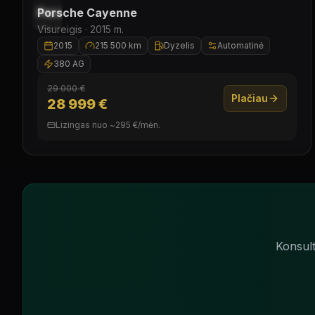
Laisvas
Porsche
Cayenne
Visureigis ·
2015
m.
2015
215 500 km
Dyzelis
Automatinė
380 AG
29 000 €
Plačiau
28 999 €
Lizingas nuo
~
295
€/
mėn.
Konsul