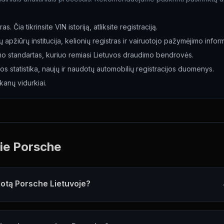
. Čia tikrinsite VIN istoriją, atliksite registraciją.
ų apžiūrų institucija, kelionių registras ir vairuotojo pažymėjimo inform
nimo standartas, kuriuo remiasi Lietuvos draudimo bendrovės.
os statistika, naujų ir naudotų automobilių registracijos duomenys.
ūkanų vidurkiai.
pie
Porsche
dotą Porsche Lietuvoje?