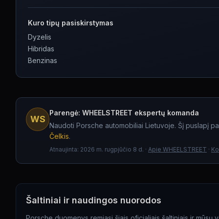
Kuro tipų pasiskirstymas
Dyzelis
Hibridas
Benzinas
Parengė: WHEELSTREET ekspertų komanda
WS
Naudoti Porsche automobiliai Lietuvoje.
Šį puslapį pa
Čelkis
.
Atnaujinta
:
2026 m. rugpjūčio 8 d.
·
Apie WHEELSTREET
·
Ko
Šaltiniai ir naudingos nuorodos
Porsche duomenys remiasi šiais oficialiais šaltiniais ir mūsų vi