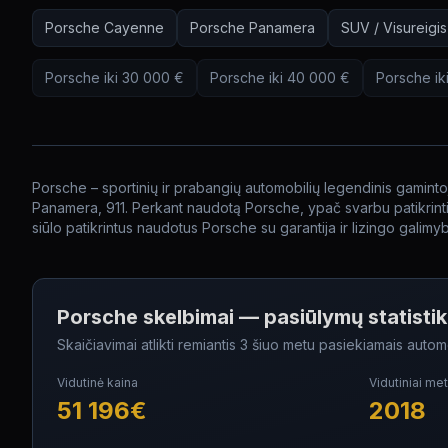
Porsche
Cayenne
Porsche
Panamera
SUV / Visureigis
Porsche
iki
30 000
€
Porsche
iki
40 000
€
Porsche
ik
Porsche – sportinių ir prabangių automobilių legendinis gamint
Panamera, 911. Perkant naudotą Porsche, ypač svarbu patikrinti p
siūlo patikrintus naudotus Porsche su garantija ir lizingo galimy
Porsche skelbimai
— pasiūlymų statisti
Skaičiavimai atlikti remiantis
3
šiuo metu pasiekiamais automo
Vidutinė kaina
Vidutiniai met
51 196
€
2018