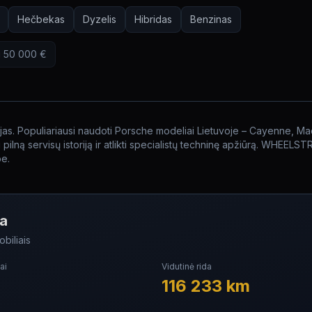
Hečbekas
Dyzelis
Hibridas
Benzinas
i
50 000
€
ojas. Populiariausi naudoti Porsche modeliai Lietuvoje – Cayenne, Ma
ilną servisų istoriją ir atlikti specialistų techninę apžiūrą. WHEELS
be.
ka
biliais
ai
Vidutinė rida
116 233
km