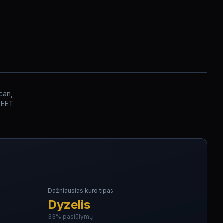
can,
TREET
Dažniausias kuro tipas
Dyzelis
33
% pasiūlymų