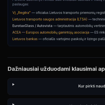
paslaugas:
VĮ „Regitra"
—
oficialus Lietuvos transporto priemonių registras
Lietuvos transporto saugos administracija (LTSA)
—
technini
EurotaxGlass / Autovista
—
tarptautinis automobilių verti
ACEA — Europos automobilių gamintojų asociacija
—
ES rink
Lietuvos bankas
—
oficialūs vartojimo paskolų ir lizingo pal
Dažniausiai užduodami klausimai a
Kur pirkti nau