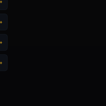
+
+
+
+