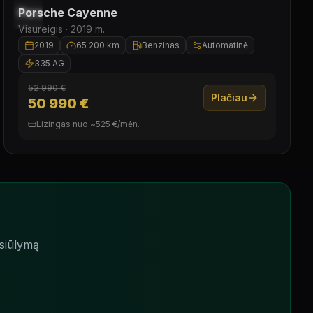
Laisvas
Porsche
Cayenne
Visureigis ·
2019
m.
2019
65 200 km
Benzinas
Automatinė
335 AG
52 990 €
Plačiau
50 990 €
Lizingas nuo
~
525
€/
mėn.
siūlymą