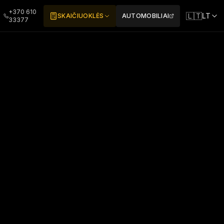
+370 610
🇱🇹
LT
SKAIČIUOKLĖS
AUTOMOBILIAI
33377