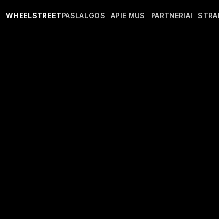
Pereiti į pagrindinį turinį
WHEELSTREET
PASLAUGOS
APIE MUS
PARTNERIAI
STRAI