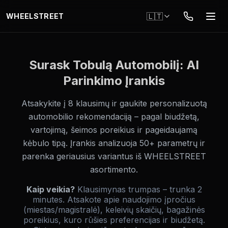
Pereiti į pagrindinį turinį
🇱🇹
WHEELSTREET
Surask Tobulą Automobilį: AI
Parinkimo Įrankis
Atsakykite į 8 klausimų ir gaukite personalizuotą
automobilio rekomendaciją – pagal biudžetą,
vartojimą, šeimos poreikius ir pageidaujamą
kėbulo tipą. Įrankis analizuoja 50+ parametrų ir
parenka geriausius variantus iš WHEELSTREET
asortimento.
Kaip veikia?
Klausimynas trumpas – trunka 2
minutes. Atsakote apie naudojimo įpročius
(miestas/magistralė), keleivių skaičių, bagažinės
poreikius, kuro rūšies preferencijas ir biudžetą.