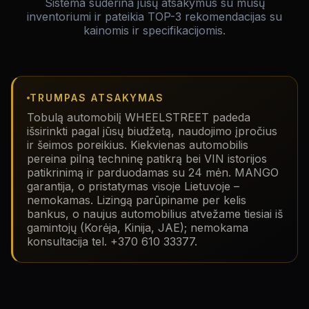
Sistema suderina jūsų atsakymus su mūsų
inventoriumi ir pateikia TOP-3 rekomendacijas su
kainomis ir specifikacijomis.
TRUMPAS ATSAKYMAS
Tobulą automobilį WHEELSTREET padeda
išsirinkti pagal jūsų biudžetą, naudojimo įpročius
ir šeimos poreikius. Kiekvienas automobilis
pereina pilną techninę patikrą bei VIN istorijos
patikrinimą ir parduodamas su 24 mėn. MANGO
garantija, o pristatymas visoje Lietuvoje –
nemokamas. Lizingą parūpiname per kelis
bankus, o naujus automobilius atvežame tiesiai iš
gamintojų (Korėja, Kinija, JAE); nemokama
konsultacija tel. +370 610 33377.