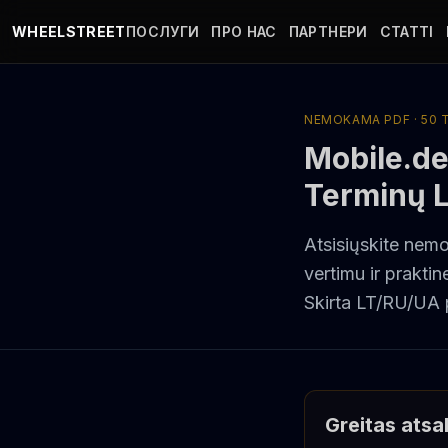
Перейти до основного вмісту
WHEELSTREET
ПОСЛУГИ
ПРО НАС
ПАРТНЕРИ
СТАТТІ
NEMOKAMA PDF · 50
Mobile.d
Terminų L
Atsisiųskite nem
vertimu ir prakti
Skirta LT/RU/UA p
Greitas ats