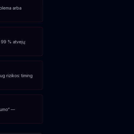
roblema arba
 99 % atvejų:
g rizikos: timing
ugumo“ —