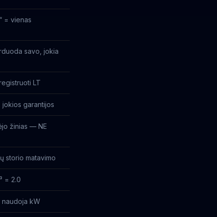
“ = vienas
rduoda savo, jokia
egistruoti LT
 jokios garantijos
jo žinias — NE
žų storio matavimo
³ = 2.0
ja naudoja kW