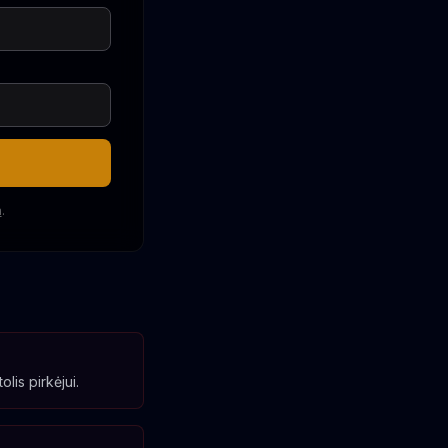
a
.
lis pirkėjui.