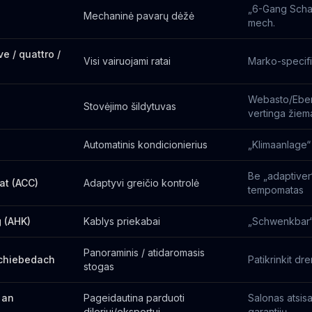
„6-Gang Schal
Mechaninė pavarų dėžė
mech.
ve / quattro /
Visi vairuojami ratai
Marko-specifi
Webasto/Ebe
Stovėjimo šildytuvas
vertinga žiem
Automatinis kondicionierius
„Klimaanlage“
Be „adaptiver
at (ACC)
Adaptyvi greičio kontrolė
tempomatas
 (AHK)
Kablys priekabai
„Schwenkbar“
Panoraminis / atidaromasis
chiebedach
Patikrinkit d
stogas
 an
Pageidautina parduoti
Salonas atsis
dileriui/eksportui
garantijų