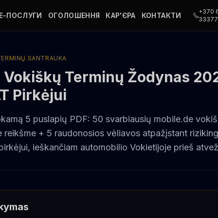
+370 
Е-ПОСЛУГИ
ОГОЛОШЕННЯ
КАР'ЄРА
КОНТАКТИ
3337
 TERMINŲ SANTRAUKA
e Vokiškų Terminų Žodynas 20
T Pirkėjui
okamą 5 puslapių PDF: 50 svarbiausių mobile.de vokiš
ne reikšme + 5 raudonosios vėliavos atpažįstant riziki
irkėjui, ieškančiam automobilio Vokietijoje prieš atve
akymas