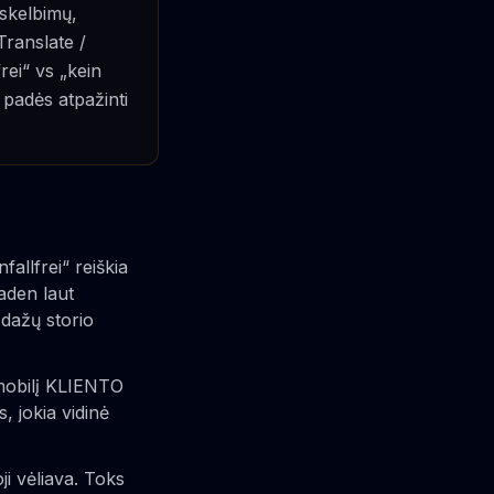
 skelbimų,
Translate /
rei“ vs „kein
padės atpažinti
allfrei“ reiškia
aden laut
 dažų storio
mobilį KLIENTO
 jokia vidinė
i vėliava. Toks