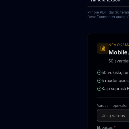
Pilnoje PDF: dar 30 term
Bose/Burmester audio, St
NEMOKAMA
Mobile
50 svarbia
50 vokiškų ter
5 raudonosios 
Kaip suprasti 
Vardas (neprivalo
El. paštas
*