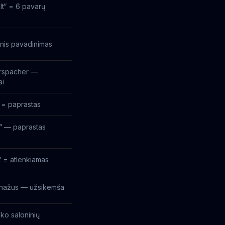
t“ = 6 pavarų
nis pavadinimas
rspächer —
ai
 = paprastas
“ — paprastas
 = atlenkiamas
renažus — užsikemša
ako saloninių