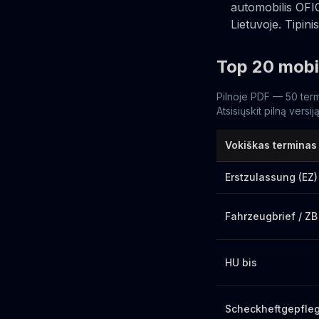
automobilis OFIC
Lietuvoje. Tipin
Top 20 mobi
Pilnoje PDF — 50 term
Atsisiųskit pilną versi
Vokiškas terminas
Erstzulassung (EZ)
Fahrzeugbrief / ZB 
HU bis
Scheckheftgepfleg