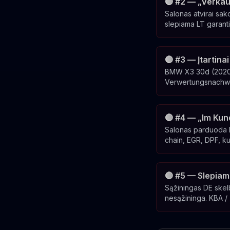
🔴 #2 — „Verkau
Salonas atvirai sak
slepiama LT garanti
🔴 #3 — Įtartin
BMW X3 30d (2020 m
Verwertungsnachwe
🔴 #4 — „Im Kun
Salonas parduoda ko
chain, EGR, DPF, ku
🔴 #5 — Slepiam
Sąžiningas DE skel
nesąžininga. KBA / T