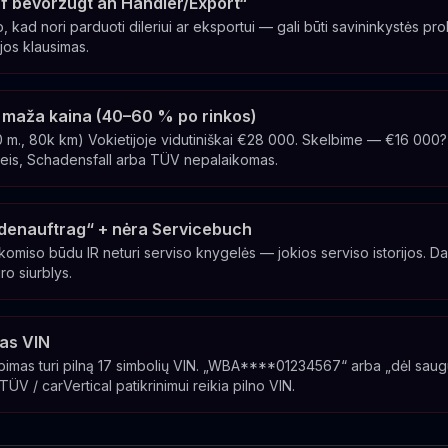
f bevorzugt an Händler/Export“
o, kad nori parduoti dileriui ar eksportui — gali būti savininkystės p
jos klausimas.
ai maža kaina (40–60 % po rinkos)
., 80k km) Vokietijoje vidutiniškai €28 000. Skelbime — €16 000?
is, Schadensfall arba TÜV nepalaikomas.
denauftrag“ + nėra Servicebuch
miso būdu IR neturi serviso knygelės — jokios serviso istorijos. Dau
ro siurblys.
as VIN
bimas turi pilną 17 simbolių VIN. „WBA****01234567“ arba „dėl sa
ÜV / carVertical patikrinimui reikia pilno VIN.