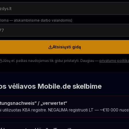
aloma — atskambinsime darbo valandomis)
Atsisiųsti gidą
Jūsų el. paštas naudojamas tik gidui pristatyti. Daugiau —
privatumo politik
os vėliavos Mobile.de skelbime
tungsnachweis“ / „verwertet“
ai utilizuotas KBA registre. NEGALIMA registruoti LT — ~€10 000 nuosto