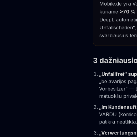
Mobile.de yra Vo
kuriame
>70 % 
DeepL automatini
Unfallschaden“,
svarbiausius te
3 dažniausio
„Unfallfrei“ su
„be avarijos pag
Vorbesitzer“ — t
matuokliu priva
„Im Kundenauft
VARDU (komiso b
patikra neatlikta.
„Verwertungsna