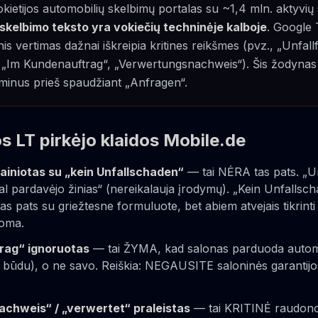
kietijos automobilių skelbimų portalas su ~1,4 mln. aktyvių
skelbimo teksto yra vokiečių techninėje kalboje
. Google 
s vertimas dažnai iškreipia kritines reikšmes (pvz., „Unfallf
 „Im Kundenauftrag“, „Verwertungsnachweis“). Šis žodynas 
rminus prieš spaudžiant „Anfragen“.
s LT pirkėjo klaidos Mobile.de
painiotas su „kein Unfallschaden“
— tai NĖRA tas pats. „Unf
al pardavėjo žinias“ (nereikalauja įrodymų). „Kein Unfallsch
as pats su griežtesne formuluote, bet abiem atvejais tikrinti
loma.
rag“ ignoruotas
— tai ŽYMA, kad salonas parduoda auto
ūdu), o ne savo. Reiškia: NEGAUSITE saloninės garantijos,
chweis“ / „verwertet“ praleistas
— tai KRITINĖ raudonoj