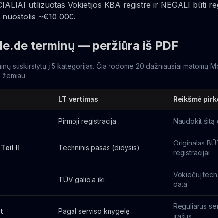
IALIAI utilizuotas Vokietijos KBA registre ir NEGALI būti re
is nuostolis ~€10 000.
le.de terminų — peržiūra iš PDF
inų suskirstytų į 5 kategorijas. Čia rodome 20 dažniausiai matomų M
ją žemiau.
LT vertimas
Reikšmė pirk
Pirmoji registracija
Naudokit šitą 
Originalas B
Teil II
Techninis pasas (didysis)
registracijai
Vokiečių tech
TŪV galioja iki
data
Reguliarus ser
t
Pagal serviso knygelę
įrašus