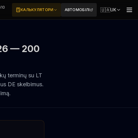
610
🇺🇦
UK
КАЛЬКУЛЯТОРИ
АВТОМОБІЛІ
7
26 — 200
kų terminų su LT
ngus DE skelbimus.
žimą.