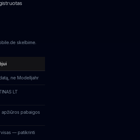
gistruotas
obile.de skelbime.
ėjui
datą, ne Modelljahr
ŪTINAS LT
. apžiūros pabaigos
visas — patikrinti