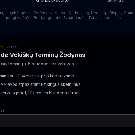
inų — Anhängelast, Reifensatz, Notrad, Sitzheizung, Head-Up-Display, Spurha
illgelegt vs Außer Betrieb gesetzt, Schadensfall, Totalschaden ir kt.
S GIDAS
.de Vokiškų Terminų Žodynas
usių terminų + 5 raudonosios vėliavos
minų su LT vertimu ir praktine reikšme
vėliavos atpažįstant rizikingus skelbimus
Fahrzeugbrief, HU bis, Im Kundenauftrag
ma)