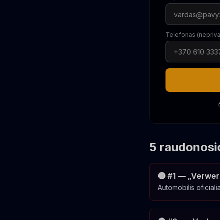
Telefonas (nepriv
5 raudonosi
🔴 #1 — „Verwer
Automobilis oficiali