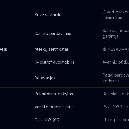
„1 Vorbesitzer
Buvę savininkai
savininkas
Salonas nepa
Komiso pardavimas
garantija
weis
Atliekų sertifikatas
🔴 NEGALIMA r
„Meistro“ automobilis
Avariniu būdu,
Pagal pardavė
Be avarijos
įrodymas
Pakartotinai dažytas
Reikalauti da
Variklio darbinis tūris
Pvz., 1968 cm
Galia kW (AG)
LT registraci