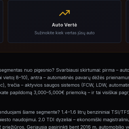
Auto Vertė
Sužinokite kiek vertas jūsų auto
 segmentas nuo pigesnio? Svarbiausi skirtumai: pirma – aut
tai vietoj 8–10), antra – automatinės pavarų dėžės prieina
ic), trečia – aktyvios saugos sistemos (FCW, LDW, automati
te papildomą 3,000–5,000€ priemoką – ir tai visiškai pagrįs
enduojami šiame segmente? 1.4–1.6 litrų benzininiai TSI/TFS
miesto naudojimui. 2.0 TDI dyzeliai – ekonomiški magistralini
 priežiūros. Geriausia pasirinkti bent 2016 m. automobilio ve