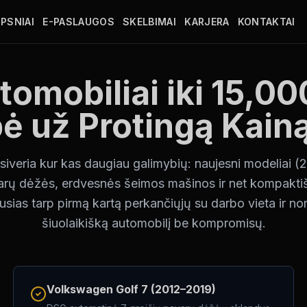
PSNIAI
E-PASLAUGOS
SKELBIMAI
KARJERA
KONTAKTAI
tomobiliai iki 15,00
ė už Protingą Kain
iveria kur kas daugiau galimybių: naujesni modeliai 
rų dėžės, erdvesnės šeimos mašinos ir net kompaktiš
ausias tarp pirmą kartą perkančiųjų su darbo vieta ir nor
šiuolaikišką automobilį be kompromisų.
Volkswagen Golf 7 (2012–2019)