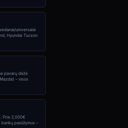
sedanai/universalai
brid, Hyundai Tucson.
inė pavarų dėžė
 Mazda) – visos
€. Prie 2,000€
3 bankų pasiūlymus –