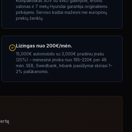
Kompaktiškas SUV su 4WD galimybe, erdviu
salonas ir 7 metų Hyundai garantija originaliems
pirkėjams. Serviso kaštai mažesni nei europinių
prekių ženklų.
Lizingas nuo 200€/mėn.
15,000€ automobilis su 3,000€ pradiniu įnašu
(20%) – mėnesinė įmoka nuo 195–220€ per 48
mėn. SEB, Swedbank, Inbank pasiūlymai skiriasi 1–
2% palūkanomis.
vertę