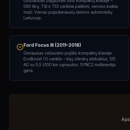
Didžiausias bagažinės tūris kompaktų klasėje –
590 litrų. TSI ir TDI varikliai patikimi, serviso kaštai
maži. Vienas populiariausių šeimos automobilių
Lietuvoje.
Ford Focus III (2011–2018)
Geriausias važiavimo pojūtis kompaktų klasėje.
EcoBoost 1.0 variklis – trijų cilindrų stebuklus; 125
AG su 5,5 l/100 km sąnaudos. SYNC2 multimedija
gera.
Apsk