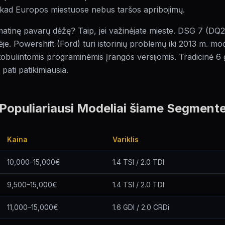
, kad Europos miestuose nebus taršos apribojimų.
matinę pavarų dėžę? Taip, jei važinėjate mieste. DSG 7 (DQ20
ėje. Powershift (Ford) turi istorinių problemų iki 2013 m. mod
tobulintomis programinėmis įrangos versijomis. Tradicinė 6 
pati patikimiausia.
Populiariausi Modeliai šiame Segment
Kaina
Variklis
10,000–15,000€
1.4 TSI / 2.0 TDI
9,500–15,000€
1.4 TSI / 2.0 TDI
11,000–15,000€
1.6 GDI / 2.0 CRDi