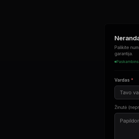
Neranda
Palikite num
garantija.
Paskambinsi
Vardas
*
Žinutė (nep