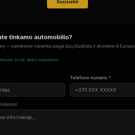
Susisiekti
te tinkamo automobilio?
erį — parinksime variantus pagal jūsų biudžetą ir atvešime iš Europo
me per 24 val. darbo valandomis
Telefono numeris
*
rivaloma)