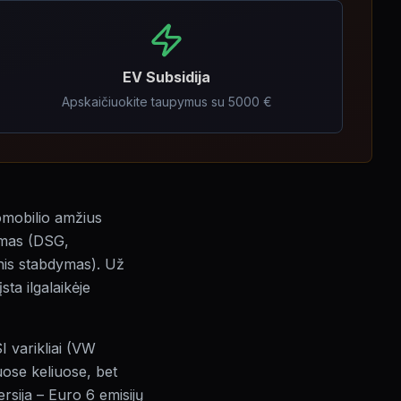
EV Subsidija
Apskaičiuokite taupymus su 5000 €
omobilio amžius
mumas (DSG,
nis stabdymas). Už
ta ilgalaikėje
I varikliai (VW
uose keliuose, bet
rsija – Euro 6 emisijų