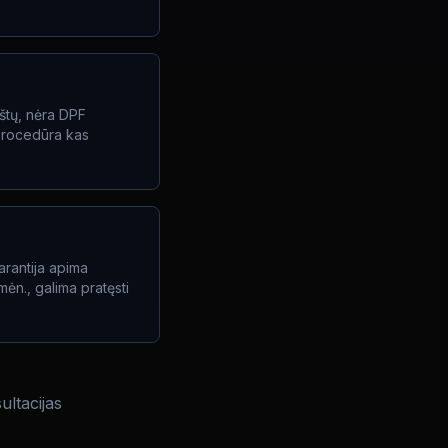
štų, nėra DPF
 procedūra kas
arantija apima
mėn., galima pratęsti
ultacijas