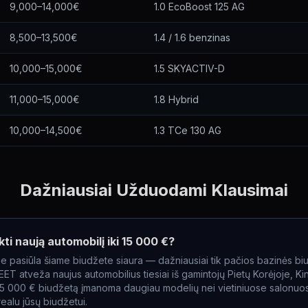
9,000–14,000€
1.0 EcoBoost 125 AG
8,500–13,500€
1.4 / 1.6 benzinas
10,000–15,000€
1.5 SKYACTIV-D
11,000–15,000€
1.8 Hybrid
10,000–14,500€
1.3 TCe 130 AG
Dažniausiai Užduodami Klausimai
kti naują automobilį iki 15 000 €?
e pasiūla šiame biudžete siaura — dažniausiai tik pačios bazinės bi
T atveža naujus automobilius tiesiai iš gamintojų Pietų Korėjoje, Kin
į 15 000 € biudžetą įmanoma daugiau modelių nei vietiniuose salonuos
alu jūsų biudžetui.