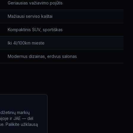
Geriausias važiavimo pojūtis
Mažiausi serviso kaštai
Kompaktinis SUV, sportiškas
Iki 4l/100km mieste
Modernus dizainas, erdvus salonas
udžetinių markių
ijoje ir JAE — dėl
e. Palikite užklausą