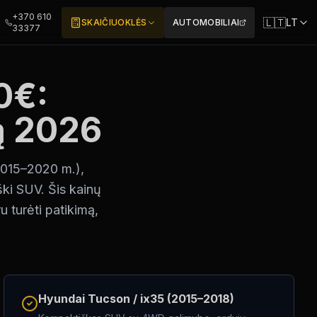
+370 610
🇱🇹
LT
SKAIČIUOKLĖS
AUTOMOBILIAI
33377
0€:
ą 2026
(2015–2020 m.),
ki SUV. Šis kainų
u turėti patikimą,
Hyundai Tucson / ix35 (2015–2018)