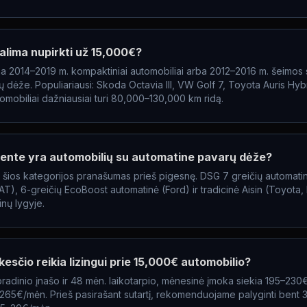
galima nupirkti už 15,000€?
a 2014–2019 m. kompaktiniai automobiliai arba 2012–2016 m. šeimos 
 dėže. Populiariausi: Skoda Octavia III, VW Golf 7, Toyota Auris Hy
mobiliai dažniausiai turi 80,000–130,000 km ridą.
ente yra automobilių su automatine pavarų dėže?
is šios kategorijos pranašumas prieš pigesnę. DSG 7 greičių automat
), 6-greičių EcoBoost automatinė (Ford) ir tradicinė Aisin (Toyota,
nų lygyje.
esčio reikia lizingui prie 15,000€ automobilio?
adinio įnašo ir 48 mėn. laikotarpio, mėnesinė įmoka siekia 195–230
–265€/mėn. Prieš pasirašant sutartį, rekomenduojame palyginti bent 