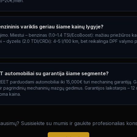
 15–20€/mėn.
enzininis variklis geriau šiame kainų lygyje?
imo. Miestui – benzinas (1.0–1.4 TSI/EcoBoost): mažiau priežiūros ka
i – dyzelis (2.0 TDI/CRDi): 4–5 l/100 km, bet reikalinga DPF valymo
automobiliai su garantija šiame segmente?
ET parduodami automobiliai iki 15,000€ turi mechaninę garantiją. G
s ir pagrindinių mechaninių mazgų gedimus. Garantijos laikotarpis – 12 
doma kaina.
lausimų? Susisiekite su mumis ir gaukite profesionalias kons