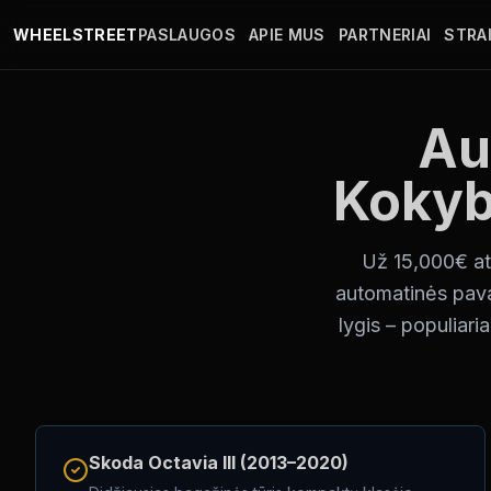
Pereiti į pagrindinį turinį
WHEELSTREET
PASLAUGOS
APIE MUS
PARTNERIAI
STRAI
Au
Kokyb
Už 15,000€ ats
automatinės pava
lygis – populiari
Skoda Octavia III (2013–2020)