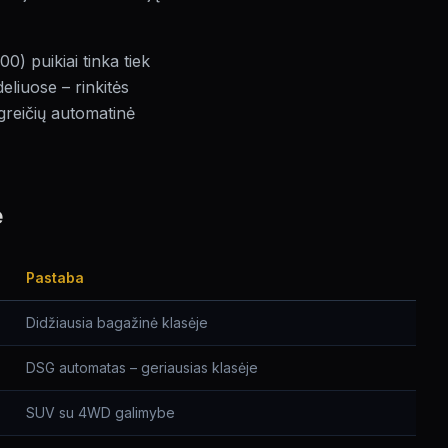
0) puikiai tinka tiek
eliuose – rinkitės
greičių automatinė
e
Pastaba
Didžiausia bagažinė klasėje
DSG automatas – geriausias klasėje
SUV su 4WD galimybe