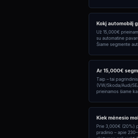
Kokį automobilį 
Už 15,000€ prieinam
su automatine pavarų
Šiame segmente auto
Ar 15,000€ segm
Taip – tai pagrindin
(VW/Skoda/Audi/SEAT
prieinamos šiame kai
Kiek mėnesio mok
Prie 3,000€ (20%) pr
pradinio – apie 230