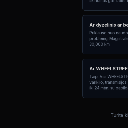
skirtumas gali siekti
Ar dyzelinis ar b
Priklauso nuo naudoj
problemų. Magistrale
30,000 km.
Ar WHEELSTREET 
Taip. Visi WHEELSTRE
variklio, transmisijo
iki 24 mėn. su papil
Turite k