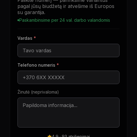
Palikite numerį — parinksime variantus
pagal jūsų biudžetą ir atvešime iš Europos
su garantija.
Paskambinsime per 24 val. darbo valandomis
Vardas
*
Telefono numeris
*
Žinutė (neprivaloma)
4,9 · 93 atsiliepimai