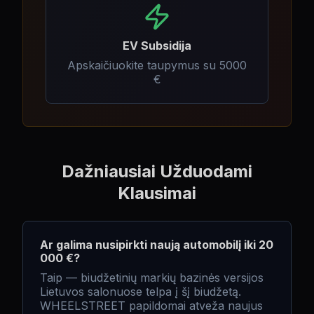
EV Subsidija
Apskaičiuokite taupymus su 5000
€
Dažniausiai Užduodami
Klausimai
Ar galima nusipirkti naują automobilį iki 20
000 €?
Taip — biudžetinių markių bazinės versijos
Lietuvos salonuose telpa į šį biudžetą.
WHEELSTREET papildomai atveža naujus