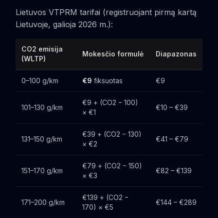
Lietuvos VTPRM tarifai (registruojant pirmą kartą
Lietuvoje, galioja 2026 m.):
CO2 emisija
Mokesčio formulė
Diapazonas
(WLTP)
0–100 g/km
€9
fiksuotas
€9
€9 + (CO2 − 100)
101–130 g/km
€10 – €39
× €1
€39 + (CO2 − 130)
131–150 g/km
€41 – €79
× €2
€79 + (CO2 − 150)
151–170 g/km
€82 – €139
× €3
€139 + (CO2 −
171–200 g/km
€144 – €289
170) × €5