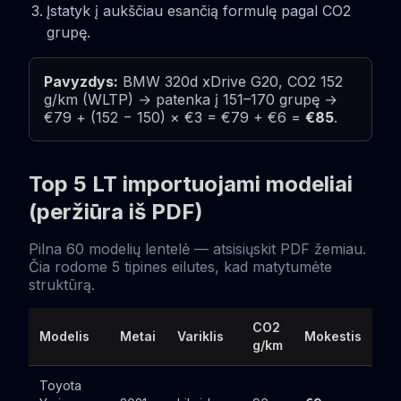
Įstatyk į aukščiau esančią formulę pagal CO2
grupę.
Pavyzdys:
BMW 320d xDrive G20, CO2 152
g/km (WLTP) → patenka į 151–170 grupę →
€79 + (152 − 150) × €3 = €79 + €6 =
€85
.
Top 5 LT importuojami modeliai
(peržiūra iš PDF)
Pilna 60 modelių lentelė — atsisiųskit PDF žemiau.
Čia rodome 5 tipines eilutes, kad matytumėte
struktūrą.
CO2
Modelis
Metai
Variklis
Mokestis
g/km
Toyota