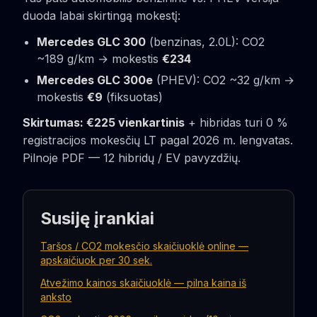
duoda labai skirtingą mokestį:
Mercedes GLC 300
(benzinas, 2.0L): CO2
~189 g/km → mokestis
€234
Mercedes GLC 300e
(PHEV): CO2 ~32 g/km →
mokestis
€9
(fiksuotas)
Skirtumas: €225 vienkartinis
+ hibridas turi 0 %
registracijos mokesčių LT pagal 2026 m. lengvatas.
Pilnoje PDF — 12 hibridų / EV pavyzdžių.
Susiję įrankiai
Taršos / CO2 mokesčio skaičiuoklė online —
apskaičiuok per 30 sek.
Atvežimo kainos skaičiuoklė — pilna kaina iš
anksto