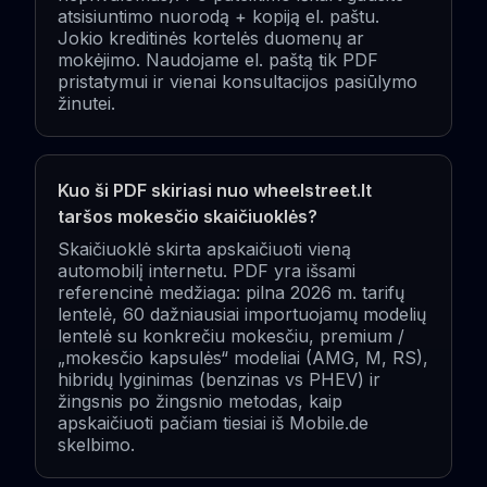
atsisiuntimo nuorodą + kopiją el. paštu.
Jokio kreditinės kortelės duomenų ar
mokėjimo. Naudojame el. paštą tik PDF
pristatymui ir vienai konsultacijos pasiūlymo
žinutei.
Kuo ši PDF skiriasi nuo wheelstreet.lt
taršos mokesčio skaičiuoklės?
Skaičiuoklė skirta apskaičiuoti vieną
automobilį internetu. PDF yra išsami
referencinė medžiaga: pilna 2026 m. tarifų
lentelė, 60 dažniausiai importuojamų modelių
lentelė su konkrečiu mokesčiu, premium /
„mokesčio kapsulės“ modeliai (AMG, M, RS),
hibridų lyginimas (benzinas vs PHEV) ir
žingsnis po žingsnio metodas, kaip
apskaičiuoti pačiam tiesiai iš Mobile.de
skelbimo.