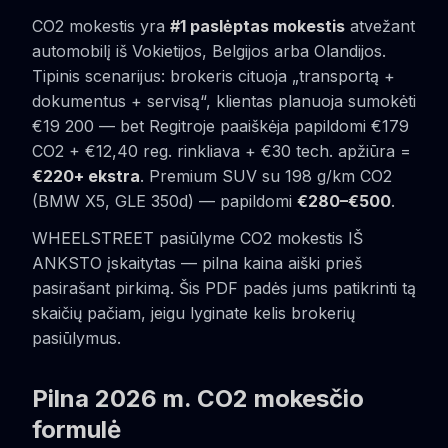
CO2 mokestis yra
#1 paslėptas mokestis
atvežant
automobilį iš Vokietijos, Belgijos arba Olandijos.
Tipinis scenarijus: brokeris cituoja „transportą +
dokumentus + servisą“, klientas planuoja sumokėti
€19 200 — bet Regitroje paaiškėja papildomi €179
CO2 + €12,40 reg. rinkliava + €30 tech. apžiūra =
€220+ ekstra
. Premium SUV su 198 g/km CO2
(BMW X5, GLE 350d) — papildomi
€280–€500
.
WHEELSTREET pasiūlyme CO2 mokestis IŠ
ANKSTO įskaitytas — pilna kaina aiški prieš
pasirašant pirkimą. Šis PDF padės jums patikrinti tą
skaičių pačiam, jeigu lyginate kelis brokerių
pasiūlymus.
Pilna 2026 m. CO2 mokesčio
formulė