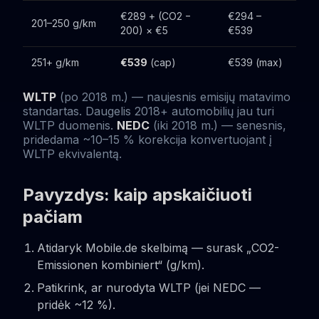
€289 + (CO2 −
€294 –
201–250 g/km
200) × €5
€539
251+ g/km
€539
(cap)
€539 (max)
WLTP
(po 2018 m.) — naujesnis emisijų matavimo
standartas. Daugelis 2018+ automobilių jau turi
WLTP duomenis.
NEDC
(iki 2018 m.) — senesnis,
pridedama ~10–15 % korekcija konvertuojant į
WLTP ekvivalentą.
Pavyzdys: kaip apskaičiuoti
pačiam
Atidaryk Mobile.de skelbimą — surask „CO2-
Emissionen kombiniert“ (g/km).
Patikrink, ar nurodyta WLTP (jei NEDC —
pridėk ~12 %).