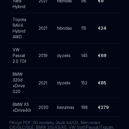
Yaris
2021
hibridas
96
€9
Hybrid
Toyota
RAV4
2021
hibridas
115
€24
Hybrid
AWD
VW
Passat
2019
dyzelis
145
€69
2.0 TDI
BMW
320d
2021
dyzelis
152
€85
xDrive
G20
BMW X5
2020
benzinas
198
€279
xDrive40i
Pilnoje PDF: 60 modelių (Audi A4/Q5, Mercedes
C/E/GLC/GLE, BMW 3/5/X3/X5, VW Golf/Passat/Tiguan,