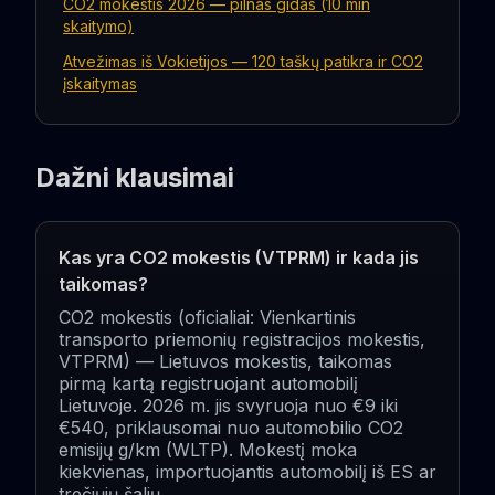
CO2 mokestis 2026 — pilnas gidas (10 min
skaitymo)
Atvežimas iš Vokietijos — 120 taškų patikra ir CO2
įskaitymas
Dažni klausimai
Kas yra CO2 mokestis (VTPRM) ir kada jis
taikomas?
CO2 mokestis (oficialiai: Vienkartinis
transporto priemonių registracijos mokestis,
VTPRM) — Lietuvos mokestis, taikomas
pirmą kartą registruojant automobilį
Lietuvoje. 2026 m. jis svyruoja nuo €9 iki
€540, priklausomai nuo automobilio CO2
emisijų g/km (WLTP). Mokestį moka
kiekvienas, importuojantis automobilį iš ES ar
trečiųjų šalių.