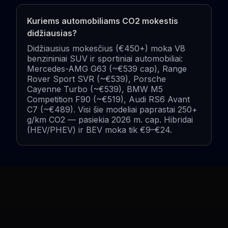
Kuriems automobiliams CO2 mokestis
didžiausias?
Didžiausius mokesčius (€450+) moka V8
benzininiai SUV ir sportiniai automobiliai:
Mercedes-AMG G63 (~€539 cap), Range
Rover Sport SVR (~€539), Porsche
Cayenne Turbo (~€539), BMW M5
Competition F90 (~€519), Audi RS6 Avant
C7 (~€489). Visi šie modeliai paprastai 250+
g/km CO2 — pasiekia 2026 m. cap. Hibridai
(HEV/PHEV) ir BEV moka tik €9–€24.