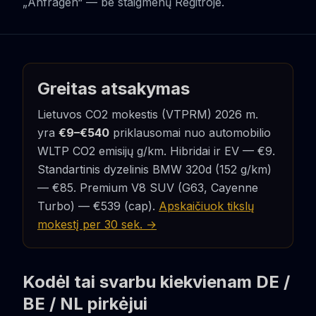
„Anfragen“ — be staigmenų Regitroje.
Greitas atsakymas
Lietuvos CO2 mokestis (VTPRM) 2026 m.
yra
€9–€540
priklausomai nuo automobilio
WLTP CO2 emisijų g/km. Hibridai ir EV — €9.
Standartinis dyzelinis BMW 320d (152 g/km)
— €85. Premium V8 SUV (G63, Cayenne
Turbo) — €539 (cap).
Apskaičiuok tikslų
mokestį per 30 sek. →
Kodėl tai svarbu kiekvienam DE /
BE / NL pirkėjui