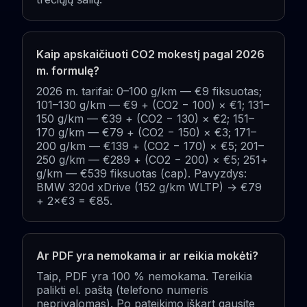
Kaip apskaičiuoti CO2 mokestį pagal 2026
m. formulę?
2026 m. tarifai: 0–100 g/km — €9 fiksuotas;
101–130 g/km — €9 + (CO2 − 100) × €1; 131–
150 g/km — €39 + (CO2 − 130) × €2; 151–
170 g/km — €79 + (CO2 − 150) × €3; 171–
200 g/km — €139 + (CO2 − 170) × €5; 201–
250 g/km — €289 + (CO2 − 200) × €5; 251+
g/km — €539 fiksuotas (cap). Pavyzdys:
BMW 320d xDrive (152 g/km WLTP) → €79
+ 2×€3 = €85.
Ar PDF yra nemokama ir ar reikia mokėti?
Taip, PDF yra 100 % nemokama. Tereikia
palikti el. paštą (telefono numeris
neprivalomas). Po pateikimo iškart gausite