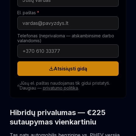
El. paštas
*
Telefonas (neprivaloma — atskambinsime darbo
valandomis)
Atsisiųsti gidą
Jūsų el. paštas naudojamas tik gidui pristatyti.
Daugiau —
privatumo politika
.
Hibridų privalumas — €225
sutaupymas vienkartiniu
Tas pats automobilis benzinine vs. PHEV versija