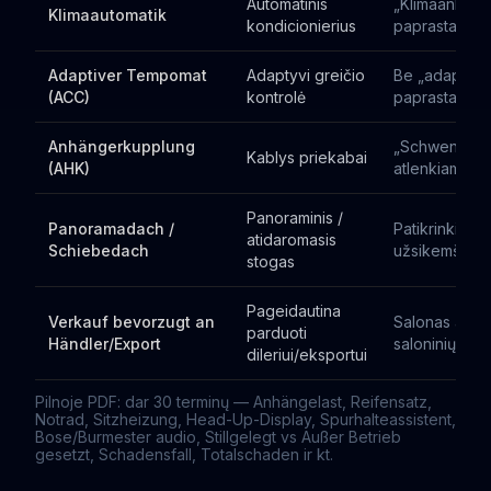
Automatinis
„Klimaanlage
Klimaautomatik
kondicionierius
paprastas
Adaptiver Tempomat
Adaptyvi greičio
Be „adaptive
(ACC)
kontrolė
paprastas t
Anhängerkupplung
„Schwenkbar
Kablys priekabai
(AHK)
atlenkiamas
Panoraminis /
Panoramadach /
Patikrinkit d
atidaromasis
Schiebedach
užsikemša
stogas
Pageidautina
Verkauf bevorzugt an
Salonas atsi
parduoti
Händler/Export
saloninių gara
dileriui/eksportui
Pilnoje PDF: dar 30 terminų — Anhängelast, Reifensatz,
Notrad, Sitzheizung, Head-Up-Display, Spurhalteassistent,
Bose/Burmester audio, Stillgelegt vs Außer Betrieb
gesetzt, Schadensfall, Totalschaden ir kt.