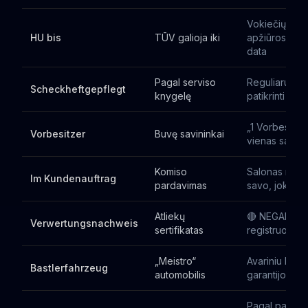
Vokiečių tech
HU bis
TŪV galioja iki
apžiūros pab
data
Pagal serviso
Reguliarus s
Scheckheftgepflegt
knygelę
patikrinti įraš
„1 Vorbesitze
Vorbesitzer
Buvę savininkai
vienas savini
Komiso
Salonas nep
Im Kundenauftrag
pardavimas
savo, jokia ga
Atliekų
🔴 NEGALIMA
Verwertungsnachweis
sertifikatas
registruoti LT
„Meistro“
Avariniu būdu
Bastlerfahrzeug
automobilis
garantijos
Pagal pardavė