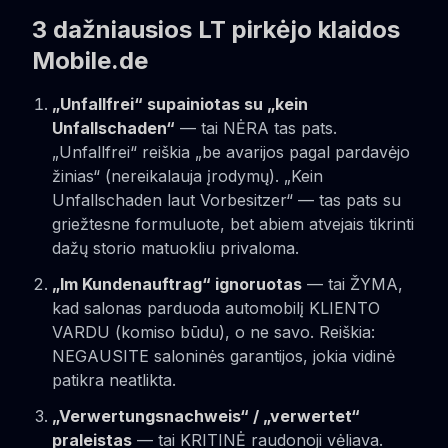
3 dažniausios LT pirkėjo klaidos
Mobile.de
„Unfallfrei“ supainiotas su „kein
Unfallschaden“
— tai NĖRA tas pats.
„Unfallfrei“ reiškia „be avarijos pagal pardavėjo
žinias“ (nereikalauja įrodymų). „Kein
Unfallschaden laut Vorbesitzer“ — tas pats su
griežtesne formuluote, bet abiem atvejais tikrinti
dažų storio matuokliu privaloma.
„Im Kundenauftrag“ ignoruotas
— tai ŽYMA,
kad salonas parduoda automobilį KLIENTO
VARDU (komiso būdu), o ne savo. Reiškia:
NEGAUSITE saloninės garantijos, jokia vidinė
patikra neatlikta.
„Verwertungsnachweis“ / „verwertet“
praleistas
— tai KRITINĖ raudonoji vėliava.