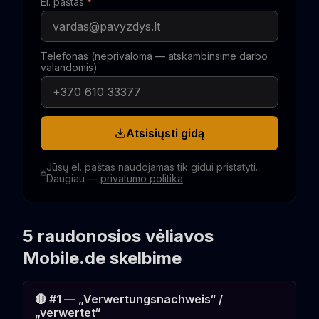
El. paštas
*
Telefonas (neprivaloma — atskambinsime darbo
valandomis)
Atsisiųsti gidą
Jūsų el. paštas naudojamas tik gidui pristatyti.
Daugiau —
privatumo politika
.
5 raudonosios vėliavos
Mobile.de skelbime
🔴 #1 — „Verwertungsnachweis“ /
„verwertet“