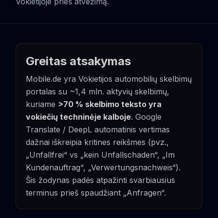
Vokietijoje prieš atvežimą.
Greitas atsakymas
Mobile.de yra Vokietijos automobilių skelbimų
portalas su ~1,4 mln. aktyvių skelbimų,
kuriame
>70 % skelbimo teksto yra
vokiečių techninėje kalboje
. Google
Translate / DeepL automatinis vertimas
dažnai iškreipia kritines reikšmes (pvz.,
„Unfallfrei“ vs „kein Unfallschaden“, „Im
Kundenauftrag“, „Verwertungsnachweis“).
Šis žodynas padės atpažinti svarbiausius
terminus prieš spaudžiant „Anfragen“.