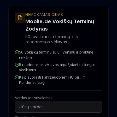
NEMOKAMAS GIDAS
Mobile.de Vokiškų Terminų
Žodynas
50 svarbiausių terminų + 5
raudonosios vėliavos
50 vokiškų terminų su LT vertimu ir praktine
reikšme
5 raudonosios vėliavos atpažįstant rizikingus
skelbimus
Kaip suprasti Fahrzeugbrief, HU bis, Im
Kundenauftrag
Vardas (neprivaloma)