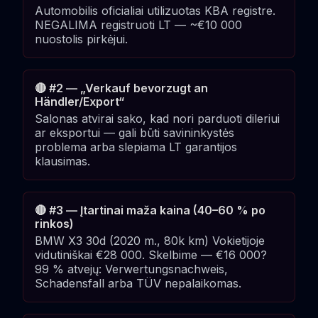
Automobilis oficialiai utilizuotas KBA registre.
NEGALIMA registruoti LT — ~€10 000
nuostolis pirkėjui.
🔴 #2 — „Verkauf bevorzugt an
Händler/Export“
Salonas atvirai sako, kad nori parduoti dileriui
ar eksportui — gali būti savininkystės
problema arba slepiama LT garantijos
klausimas.
🔴 #3 — Įtartinai maža kaina (40–60 % po
rinkos)
BMW X3 30d (2020 m., 80k km) Vokietijoje
vidutiniškai €28 000. Skelbime — €16 000?
99 % atvejų: Verwertungsnachweis,
Schadensfall arba TÜV nepalaikomas.