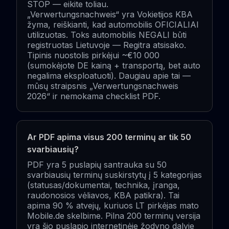
STOP — eikite toliau.
„Verwertungsnachweis“ yra Vokietijos KBA
žyma, reiškianti, kad automobilis OFICIALIAI
utilizuotas. Toks automobilis NEGALI būti
registruotas Lietuvoje — Regitra atsisako.
Tipinis nuostolis pirkėjui ~€10 000
(sumokėjote DE kainą + transportą, bet auto
negalima eksploatuoti). Daugiau apie tai —
mūsų straipsnis „Verwertungsnachweis
2026“ ir nemokama checklist PDF.
Ar PDF apima visus 200 terminų ar tik 50
svarbiausių?
PDF yra 5 puslapių santrauka su 50
svarbiausių terminų suskirstytų į 5 kategorijas
(statusas/dokumentai, technika, įranga,
raudonosios vėliavos, KBA patikra). Tai
apima 90 % atvejų, kuriuos LT pirkėjas mato
Mobile.de skelbime. Pilna 200 terminų versija
yra šio puslapio internetinėje žodyno dalyje