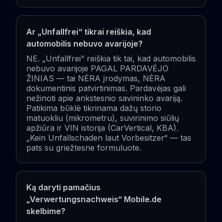
Ar „Unfallfrei“ tikrai reiškia, kad
automobilis nebuvo avarijoje?
NE. „Unfallfrei“ reiškia tik tai, kad automobilis
nebuvo avarijoje PAGAL PARDAVĖJO
ŽINIAS — tai NĖRA įrodymas, NĖRA
dokumentinis patvirtinimas. Pardavėjas gali
nežinoti apie ankstesnio savininko avariją.
Patikima būklė tikrinama dažų storio
matuokliu (mikrometru), suvirinimo siūlių
apžiūra ir VIN istorija (CarVertical, KBA).
„Kein Unfallschaden laut Vorbesitzer“ — tas
pats su griežtesne formuluote.
Ką daryti pamačius
„Verwertungsnachweis“ Mobile.de
skelbime?