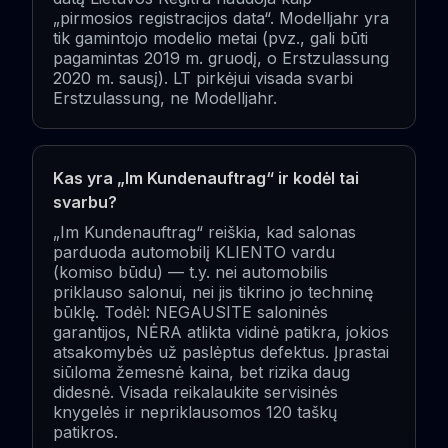
„pirmosios registracijos data“. Modelljahr yra
tik gamintojo modelio metai (pvz., gali būti
pagamintas 2019 m. gruodį, o Erstzulassung
2020 m. sausį). LT pirkėjui visada svarbi
Erstzulassung, ne Modelljahr.
Kas yra „Im Kundenauftrag“ ir kodėl tai
svarbu?
„Im Kundenauftrag“ reiškia, kad salonas
parduoda automobilį KLIENTO vardu
(komiso būdu) — t.y. nei automobilis
priklauso salonui, nei jis tikrino jo techninę
būklę. Todėl: NEGAUSITE saloninės
garantijos, NĖRA atlikta vidinė patikra, jokios
atsakomybės už paslėptus defektus. Įprastai
siūloma žemesnė kaina, bet rizika daug
didesnė. Visada reikalaukite servisinės
knygelės ir nepriklausomos 120 taškų
patikros.