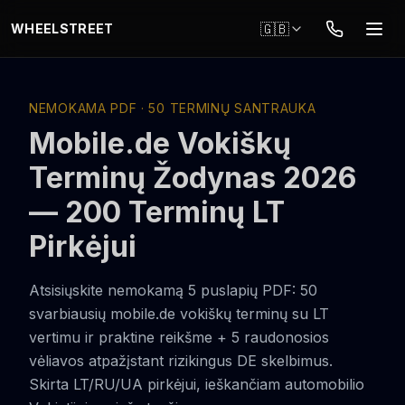
Skip to main content
🇬🇧
WHEELSTREET
NEMOKAMA PDF · 50 TERMINŲ SANTRAUKA
Mobile.de Vokiškų
Terminų Žodynas 2026
— 200 Terminų LT
Pirkėjui
Atsisiųskite nemokamą 5 puslapių PDF: 50
svarbiausių mobile.de vokiškų terminų su LT
vertimu ir praktine reikšme + 5 raudonosios
vėliavos atpažįstant rizikingus DE skelbimus.
Skirta LT/RU/UA pirkėjui, ieškančiam automobilio