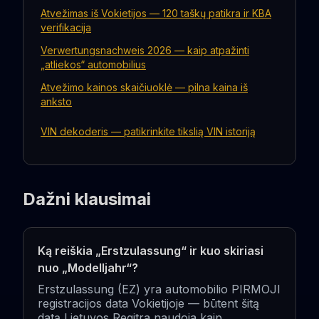
Atvežimas iš Vokietijos — 120 taškų patikra ir KBA
verifikacija
Verwertungsnachweis 2026 — kaip atpažinti
„atliekos“ automobilius
Atvežimo kainos skaičiuoklė — pilna kaina iš
anksto
VIN dekoderis — patikrinkite tikslią VIN istoriją
Dažni klausimai
Ką reiškia „Erstzulassung“ ir kuo skiriasi
nuo „Modelljahr“?
Erstzulassung (EZ) yra automobilio PIRMOJI
registracijos data Vokietijoje — būtent šitą
datą Lietuvos Regitra naudoja kaip