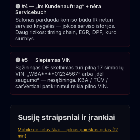
🔴 #4 — „Im Kundenauftrag“ + nėra
Servicebuch
Salonas parduoda komiso būdu IR neturi
serviso knygelės — jokios serviso istorijos.
Daug rizikos: timing chain, EGR, DPF, kuro
siurblys.
🔴 #5 — Slepiamas VIN
Sąžiningas DE skelbimas turi pilną 17 simbolių
VIN. „WBA****01234567“ arba „dėl
saugumo“ — nesąžininga. KBA / TÜV /
carVertical patikrinimui reikia pilno VIN.
Susiję straipsniai ir įrankiai
Mobile.de lietuviškai — pilnas paieškos gidas (12
min)