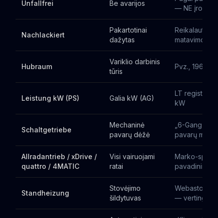
Unfallfrei
Be avarijos
— NE įrodym
Pakartotinai
Reikalauti da
Nachlackiert
dažytas
matavimo
Variklio darbinis
Hubraum
Pvz., 1968 cm
tūris
LT registraci
Leistung kW (PS)
Galia kW (AG)
kW
Mechaninė
„6-Gang Scha
Schaltgetriebe
pavarų dėžė
pavarų mech.
Allradantrieb / xDrive /
Visi vairuojami
Marko-specif
quattro / 4MATIC
ratai
pavadinimas
Stovėjimo
Webasto/Ebe
Standheizung
šildytuvas
— vertinga ž