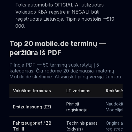
Toks automobilis OFICIALIAI utilizuotas
Vokietijos KBA registre ir NEGALI būti
registruotas Lietuvoje. Tipinis nuostolis ~€10
000.
Top 20 mobile.de terminų —
peržiūra iš PDF
Pilnoje PDF — 50 terminų suskirstytų į 5
kategorijas. Čia rodome 20 dažniausiai matomų
Mobile.de skelbime. Atsisiųskit pilną versiją žemiau.
Vokiškas terminas
LT vertimas
Reikšmė pirk
Pirmoji
Naudokit šitą
Erstzulassung (EZ)
registracija
Modelljahr
Fahrzeugbrief / ZB
Techninis pasas
Originalas B
Teil II
(didysis)
registracijai