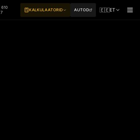
 610
🇪🇪
ET
KALKULAATORID
AUTOD
77