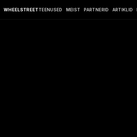
Mine põhisisule
WHEELSTREET
TEENUSED
MEIST
PARTNERID
ARTIKLID