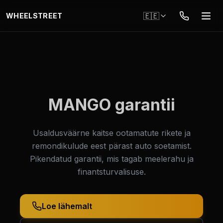
Mine põhisisule
🇪🇪
WHEELSTREET
MANGO garantii
Usaldusväärne kaitse ootamatute rikete ja
remondikulude eest pärast auto soetamist.
Pikendatud garantii, mis tagab meelerahu ja
finantsturvalisuse.
Loe lähemalt