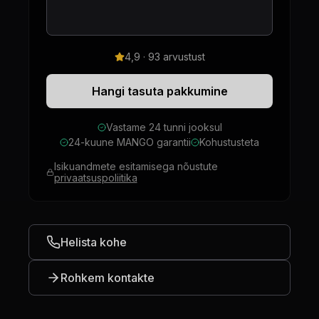
4,9 · 93 arvustust
Hangi tasuta pakkumine
Vastame 24 tunni jooksul
24-kuune MANGO garantii
Kohustusteta
Isikuandmete esitamisega nõustute
privaatsuspoliitika
Helista kohe
Rohkem kontakte