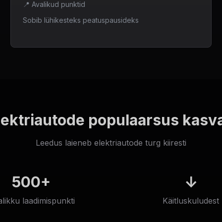
📍
Avalikud punktid
Sobib lühikesteks peatuspausideks
lektriautode populaarsus kasv
Leedus laieneb elektriautode turg kiiresti
500+
↓
likku laadimispunkti
Käitluskuludest