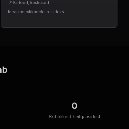
📍
Kiirteed, keskused
Ideaalne pikkadeks reisideks
ab
0
Kohalikest heitgaasidest