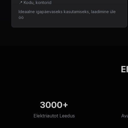
📍
Kodu, kontorid
Ideaalne igapäevaseks kasutamiseks, laadimine üle
öö
E
3000+
Elektriautot Leedus
Ava