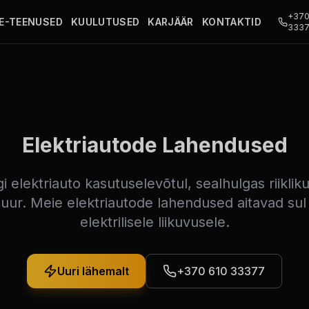
+370
E-TEENUSED
KUULUTUSED
KARJÄÄR
KONTAKTID
333
Elektriautode Lahendused
i elektriauto kasutuselevõtul, sealhulgas riiklik
tuur. Meie elektriautode lahendused aitavad sul
elektrilisele liikuvusele.
Uuri lähemalt
+370 610 33377