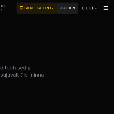
 610
🇪🇪
ET
KALKULAATORID
AUTOD
77
ud toetused ja
 sujuvalt üle minna