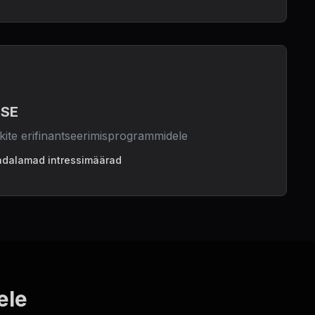
ISE
kite erifinantseerimisprogrammidele
adalamad intressimäärad
ele