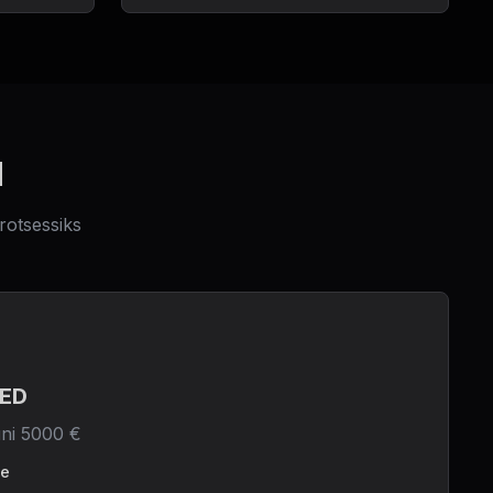
d
rotsessiks
SED
uni 5000 €
ne