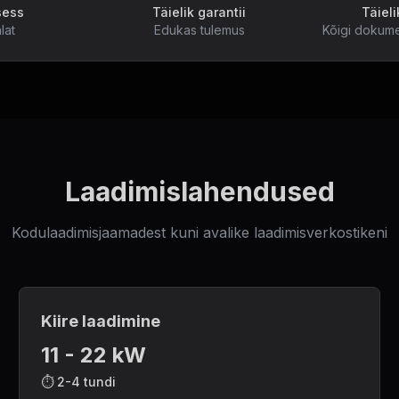
sess
Täielik garantii
Täiel
lat
Edukas tulemus
Kõigi dokume
Laadimislahendused
Kodulaadimisjaamadest kuni avalike laadimisverkostikeni
Kiire laadimine
11 - 22 kW
⏱️
2-4 tundi