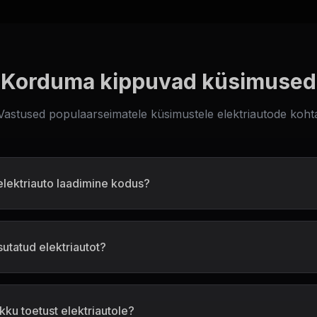
Korduma kippuvad küsimused
Vastused populaarseimatele küsimustele elektriautode koht
elektriauto laadimine kodus?
utatud elektriautot?
ikku toetust elektriautole?