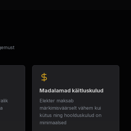
ogemust
Madalamad käitluskulud
alik
Elekter maksab
sa
märkimisväärselt vähem kui
kütus ning hoolduskulud on
minimaalsed