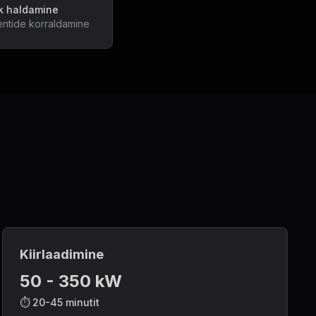
ik haldamine
ntide korraldamine
Kiirlaadimine
50 - 350 kW
⏱️
20-45 minutit