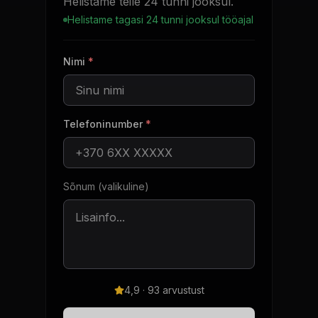
Helistame teile 24 tunni jooksul.
Helistame tagasi 24 tunni jooksul tööajal
Nimi
*
Telefoninumber
*
Sõnum (valikuline)
4,9 · 93 arvustust