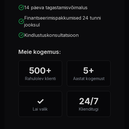
14 päeva tagastamisvõimalus
Finantseerimispakkumised 24 tunni
jooksul
Kindlustuskonsultatsioon
Meie kogemus:
500+
5+
Rahulolev klienti
Aastat kogemust
✓
24/7
Lai valik
Klienditugi