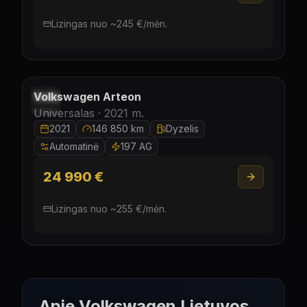
Lizingas nuo
~
245
€/
mėn.
Laisvas
Volkswagen
Arteon
Universalas ·
2021
m.
2021
146 850 km
Dyzelis
Automatinė
197 AG
24 990 €
Lizingas nuo
~
255
€/
mėn.
Apie
Volkswagen
Lietuvos