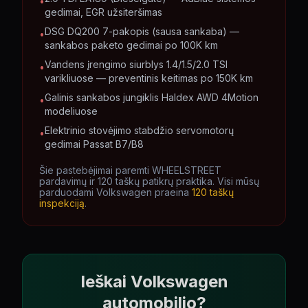
•
gedimai, EGR užsiteršimas
DSG DQ200 7-pakopis (sausa sankaba) —
•
sankabos paketo gedimai po 100K km
Vandens įrengimo siurblys 1.4/1.5/2.0 TSI
•
varikliuose — preventinis keitimas po 150K km
Galinis sankabos jungiklis Haldex AWD 4Motion
•
modeliuose
Elektrinio stovėjimo stabdžio servomotorų
•
gedimai Passat B7/B8
Šie pastebėjimai paremti WHEELSTREET
pardavimų ir 120 taškų patikrų praktika. Visi mūsų
parduodami
Volkswagen
praeina
120 taškų
inspekciją
.
Ieškai Volkswagen
automobilio?