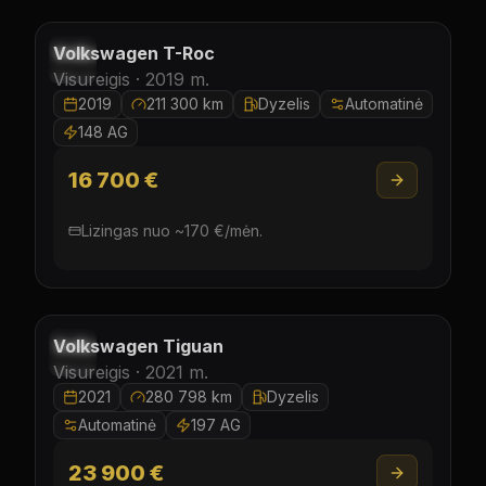
Laisvas
Volkswagen
T-Roc
Visureigis ·
2019
m.
2019
211 300 km
Dyzelis
Automatinė
148 AG
16 700 €
Lizingas nuo
~
170
€/
mėn.
Laisvas
Volkswagen
Tiguan
Visureigis ·
2021
m.
2021
280 798 km
Dyzelis
Automatinė
197 AG
23 900 €