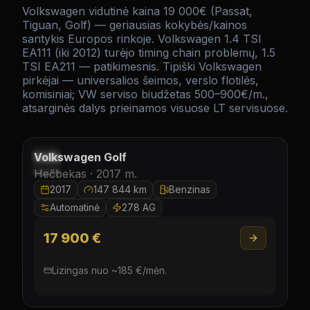
Volkswagen vidutinė kaina 19 000€ (Passat,
Tiguan, Golf) — geriausias kokybės/kainos
santykis Europos rinkoje. Volkswagen 1.4 TSI
EA111 (iki 2012) turėjo timing chain problemų, 1.5
TSI EA211 — patikimesnis. Tipiški Volkswagen
pirkėjai — universalios šeimos, verslo flotilės,
komisiniai; VW serviso biudžetas 500–900€/m.,
atsarginės dalys prieinamos visuose LT servisuose.
Laisvas
Volkswagen
Golf
Hečbekas ·
2017
m.
2017
147 844 km
Benzinas
Automatinė
278 AG
17 900 €
Lizingas nuo
~
185
€/
mėn.