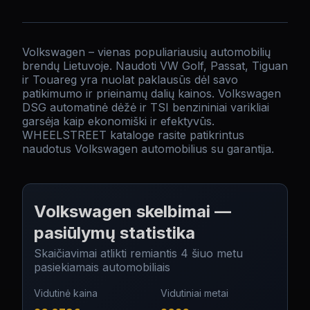
Volkswagen – vienas populiariausių automobilių
brendų Lietuvoje. Naudoti VW Golf, Passat, Tiguan
ir Touareg yra nuolat paklausūs dėl savo
patikimumo ir prieinamų dalių kainos. Volkswagen
DSG automatinė dėžė ir TSI benzininiai varikliai
garsėja kaip ekonomiški ir efektyvūs.
WHEELSTREET kataloge rasite patikrintus
naudotus Volkswagen automobilius su garantija.
Volkswagen skelbimai
—
pasiūlymų statistika
Skaičiavimai atlikti remiantis
4
šiuo metu
pasiekiamais automobiliais
Vidutinė kaina
Vidutiniai metai