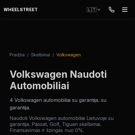
Pereiti į pagrindinį turinį
🇱🇹
WHEELSTREET
Pradžia
/
Skelbimai
/
Volkswagen
Volkswagen Naudoti
Automobiliai
4
Volkswagen
automobiliai su garantija
.
su
garantija
.
Naudoti Volkswagen automobiliai Lietuvoje su
garantija. Passat, Golf, Tiguan skelbimai.
Finansavimas ir lizingas nuo 0%.