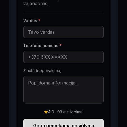
valandomis.
Vardas
*
Telefono numeris
*
Žinutė (neprivaloma)
4,9 · 93 atsiliepimai
Gauti nemokamą pasiūlymą