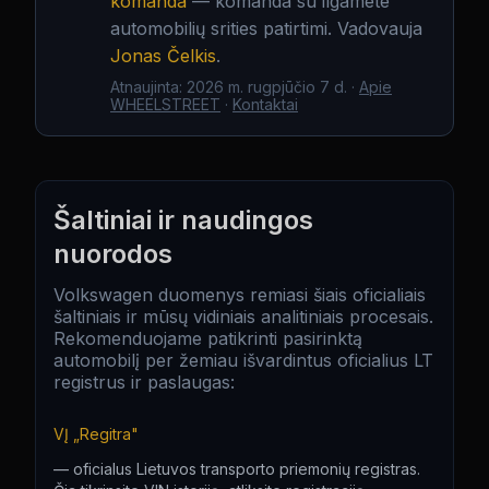
komanda
— komanda su ilgamete
automobilių srities patirtimi. Vadovauja
Jonas Čelkis
.
Atnaujinta
:
2026 m. rugpjūčio 7 d.
·
Apie
WHEELSTREET
·
Kontaktai
Šaltiniai ir naudingos
nuorodos
Volkswagen duomenys remiasi šiais oficialiais
šaltiniais ir mūsų vidiniais analitiniais procesais.
Rekomenduojame patikrinti pasirinktą
automobilį per žemiau išvardintus oficialius LT
registrus ir paslaugas:
VĮ „Regitra"
—
oficialus Lietuvos transporto priemonių registras.