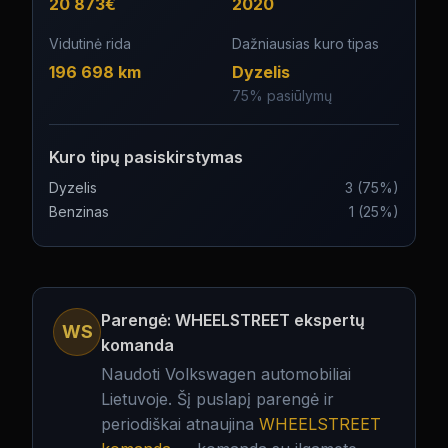
20 873
€
2020
Vidutinė rida
Dažniausias kuro tipas
196 698
km
Dyzelis
75
% pasiūlymų
Kuro tipų pasiskirstymas
Dyzelis
3
(
75
%)
Benzinas
1
(
25
%)
Parengė: WHEELSTREET ekspertų
WS
komanda
Naudoti Volkswagen automobiliai
Lietuvoje.
Šį puslapį parengė ir
periodiškai atnaujina
WHEELSTREET