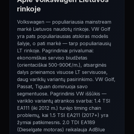
rinkoje
Volkswagen — populiariausia mainstream
markė Lietuvos naudotų rinkoje. VW Golf
yra pats populiariausias atskiras modelis
šalyje, o pati markė — tarp populiariausių
LT rinkoje. Pagrindiniai privalumai:
ekonomiškas serviso biudžetas
(orientaciškai 500-900€/m.), atsarginės
dalys prieinamos visuose LT servisuose,
daug variklių variantų pasirinkimo. VW Golf,
Passat, Tiguan dominuoja savo
segmentuose. Pagrindinis VW iššūkis —
variklio variantų atrankos svarba: 1.4 TSI
EA111 (iki 2012 m.) turėjo timing chain
problemų, kai 1.5 TSI EA211 (2017+) yra
žymiai patikimesnis. 2.0 TDI EA189
(Dieselgate motoras) reikalauja AdBlue