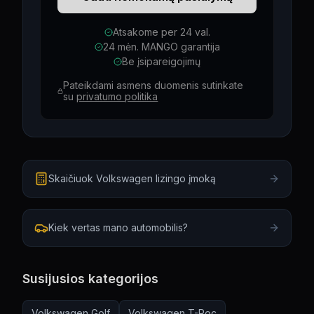
Atsakome per 24 val.
24 mėn. MANGO garantija
Be įsipareigojimų
Pateikdami asmens duomenis sutinkate
su
privatumo politika
Skaičiuok Volkswagen lizingo įmoką
Kiek vertas mano automobilis?
Susijusios kategorijos
Volkswagen
Golf
Volkswagen
T-Roc