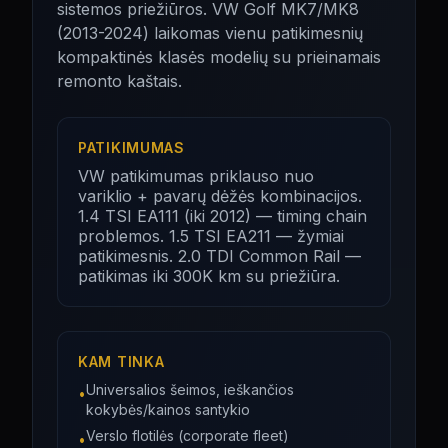
sistemos priežiūros. VW Golf MK7/MK8
(2013-2024) laikomas vienu patikimesnių
kompaktinės klasės modelių su prieinamais
remonto kaštais.
PATIKIMUMAS
VW patikimumas priklauso nuo
variklio + pavarų dėžės kombinacijos.
1.4 TSI EA111 (iki 2012) — timing chain
problemos. 1.5 TSI EA211 — žymiai
patikimesnis. 2.0 TDI Common Rail —
patikimas iki 300K km su priežiūra.
KAM TINKA
Universalios šeimos, ieškančios
•
kokybės/kainos santykio
Verslo flotilės (corporate fleet)
•