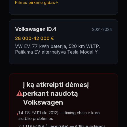
Pilnas pirkimo gidas
Volkswagen ID.4
2021-2024
28 000-42 000 €
VW EV. 77 kWh baterija, 520 km WLTP.
Patikima EV alternatyva Tesla Model Y.
Į ką atkreipti dėmesį
⚠
perkant naudotą
Volkswagen
1.4 TSI EA111 (iki 2012) — timing chain ir kuro
•
siurblio problemos
2.0 TDI EA189 (Dieselgate) — AdBlue sistemos