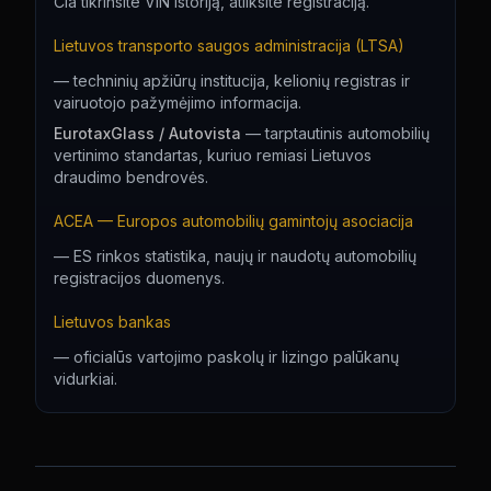
Čia tikrinsite VIN istoriją, atliksite registraciją.
Lietuvos transporto saugos administracija (LTSA)
—
techninių apžiūrų institucija, kelionių registras ir
vairuotojo pažymėjimo informacija.
EurotaxGlass / Autovista
—
tarptautinis automobilių
vertinimo standartas, kuriuo remiasi Lietuvos
draudimo bendrovės.
ACEA — Europos automobilių gamintojų asociacija
—
ES rinkos statistika, naujų ir naudotų automobilių
registracijos duomenys.
Lietuvos bankas
—
oficialūs vartojimo paskolų ir lizingo palūkanų
vidurkiai.