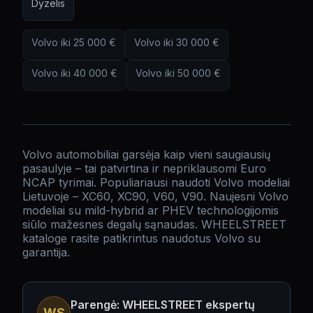
Dyzelis
Volvo
iki
25 000
€
Volvo
iki
30 000
€
Volvo
iki
40 000
€
Volvo
iki
50 000
€
Volvo automobiliai garsėja kaip vieni saugiausių
pasaulyje – tai patvirtina ir nepriklausomi Euro
NCAP tyrimai. Populiariausi naudoti Volvo modeliai
Lietuvoje – XC60, XC90, V60, V90. Naujesni Volvo
modeliai su mild-hybrid ar PHEV technologijomis
siūlo mažesnes degalų sąnaudas. WHEELSTREET
kataloge rasite patikrintus naudotus Volvo su
garantija.
Parengė: WHEELSTREET ekspertų
WS