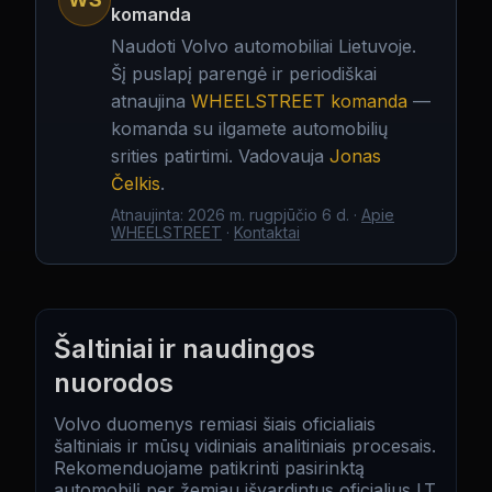
komanda
Naudoti Volvo automobiliai Lietuvoje.
Šį puslapį parengė ir periodiškai
atnaujina
WHEELSTREET komanda
—
komanda su ilgamete automobilių
srities patirtimi. Vadovauja
Jonas
Čelkis
.
Atnaujinta
:
2026 m. rugpjūčio 6 d.
·
Apie
WHEELSTREET
·
Kontaktai
Šaltiniai ir naudingos
nuorodos
Volvo duomenys remiasi šiais oficialiais
šaltiniais ir mūsų vidiniais analitiniais procesais.
Rekomenduojame patikrinti pasirinktą
automobilį per žemiau išvardintus oficialius LT