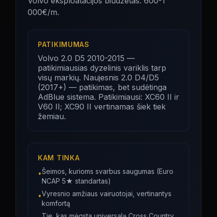
Volvo eksploatacijos biudžetas: 600-1
000€/m.
PATIKIMUMAS
Volvo 2.0 D5 2010-2015 —
patikimiausias dyzelinis variklis tarp
visų markių. Naujesnis 2.0 D4/D5
(2017+) — patikimas, bet sudėtinga
AdBlue sistema. Patikimiausi: XC60 II ir
V60 II; XC90 II vertinamas šiek tiek
žemiau.
KAM TINKA
Šeimos, kurioms svarbus saugumas (Euro
•
NCAP 5★ standartas)
Vyresnio amžiaus vairuotojai, vertinantys
•
komfortą
Tie, kas mėgsta universalą Cross Country