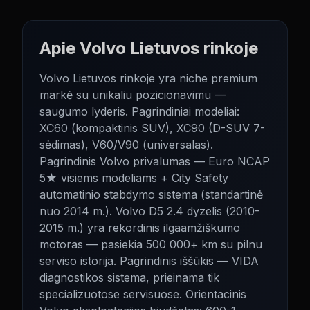
Apie
Volvo
Lietuvos rinkoje
Volvo Lietuvos rinkoje yra niche premium
markė su unikaliu pozicionavimu —
saugumo lyderis. Pagrindiniai modeliai:
XC60 (kompaktinis SUV), XC90 (D-SUV 7-
sėdimas), V60/V90 (universalas).
Pagrindinis Volvo privalumas — Euro NCAP
5★ visiems modeliams + City Safety
automatinio stabdymo sistema (standartinė
nuo 2014 m.). Volvo D5 2.4 dyzelis (2010-
2015 m.) yra rekordinis ilgaamžiškumo
motoras — pasiekia 500 000+ km su pilnu
serviso istorija. Pagrindinis iššūkis — VIDA
diagnostikos sistema, prieinama tik
specializuotose servisuose. Orientacinis