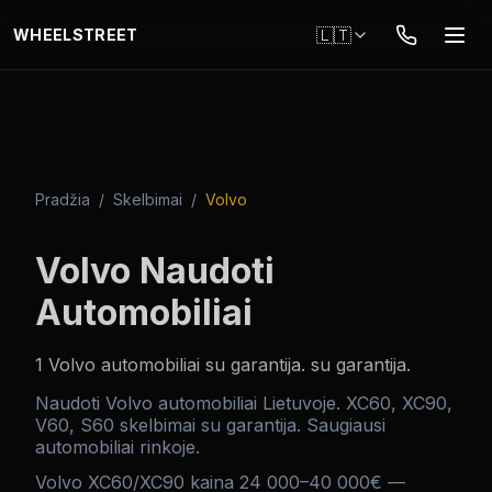
Pereiti į pagrindinį turinį
🇱🇹
WHEELSTREET
Pradžia
/
Skelbimai
/
Volvo
Volvo Naudoti
Automobiliai
1
Volvo
automobiliai su garantija
.
su garantija
.
Naudoti Volvo automobiliai Lietuvoje. XC60, XC90,
V60, S60 skelbimai su garantija. Saugiausi
automobiliai rinkoje.
Volvo XC60/XC90 kaina 24 000–40 000€ —