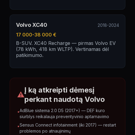
Volvo XC40
2018-2024
17 000-38 000 €
B-SUV. XC40 Recharge — pirmas Volvo EV
(78 kWh, 418 km WLTP). Vertinamas dėl
patikimumo.
Į ką atkreipti dėmesį
⚠
perkant naudotą
Volvo
AdBlue sistema 2.0 D5 (2017+) — DEF kuro
•
siurblys reikalauja preventyvinio aptarnavimo
Sensus Connect infotainment (iki 2017) — restart
•
problemos po atnaujinimų