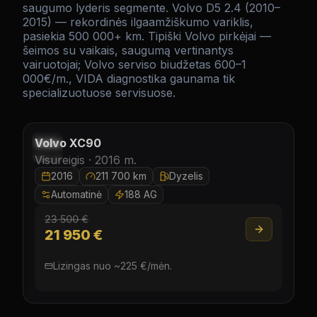
saugumo lyderis segmente. Volvo D5 2.4 (2010–
2015) — rekordinės ilgaamžiškumo variklis,
pasiekia 500 000+ km. Tipiški Volvo pirkėjai —
šeimos su vaikais, saugumą vertinantys
vairuotojai; Volvo serviso biudžetas 600–1
000€/m., VIDA diagnostika gaunama tik
specializuotuose servisuose.
Laisvas
Volvo
XC90
Visureigis ·
2016
m.
2016
211 700 km
Dyzelis
Automatinė
188 AG
23 500 €
21 950 €
Lizingas nuo
~
225
€/
mėn.