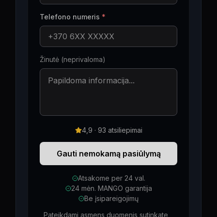
Telefono numeris
*
Žinutė (neprivaloma)
4,9 · 93 atsiliepimai
Gauti nemokamą pasiūlymą
Atsakome per 24 val.
24 mėn. MANGO garantija
Be įsipareigojimų
Pateikdami asmens duomenis sutinkate