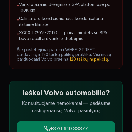
Variklio atramų dėvėjimasis SPA platformose po
•
100K km
Galiniai oro kondicionieriaus kondensatoriai
•
šaltame klimate
XC90 II (2015-2017) — pirmas modelis su SPA —
•
buvo recall ant variklio drebėjimo
Šie pastebėjimai paremti WHEELSTREET
pardavimų ir 120 taškų patikrų praktika. Visi mūsų
parduodami
Volvo
praeina
120 taškų inspekciją
.
Ieškai Volvo automobilio?
Konsultuojame nemokamai — padėsime
rasti geriausią Volvo pasiūlymą
+370 610 33377