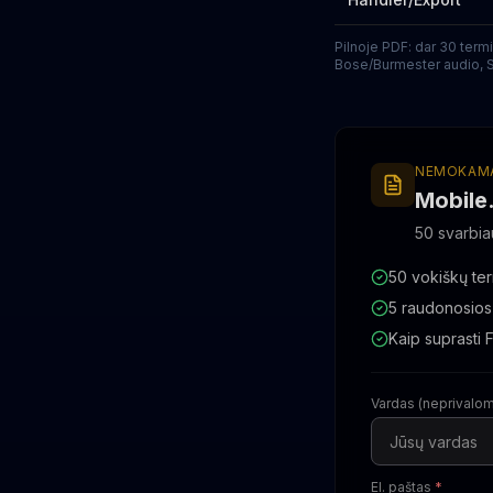
Pilnoje PDF: dar 30 term
Bose/Burmester audio, St
NEMOKAMA
Mobile
50 svarbia
50 vokiškų ter
5 raudonosios 
Kaip suprasti 
Vardas (neprivalo
El. paštas
*