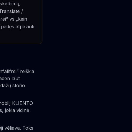
 skelbimų,
Translate /
rei“ vs „kein
padės atpažinti
allfrei“ reiškia
aden laut
 dažų storio
mobilį KLIENTO
 jokia vidinė
i vėliava. Toks