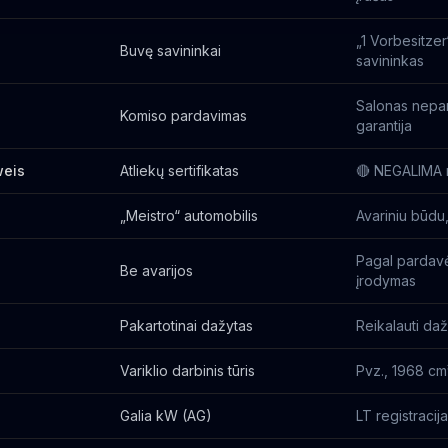
„1 Vorbesitzer
Buvę savininkai
savininkas
Salonas nepa
Komiso pardavimas
garantija
weis
Atliekų sertifikatas
🔴 NEGALIMA r
„Meistro“ automobilis
Avariniu būdu,
Pagal pardavė
Be avarijos
įrodymas
Pakartotinai dažytas
Reikalauti da
Variklio darbinis tūris
Pvz., 1968 cm
Galia kW (AG)
LT registraci