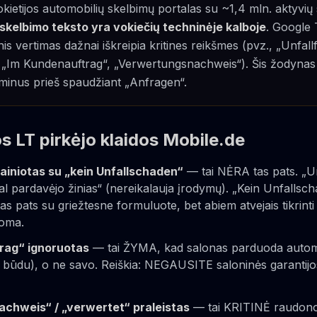
kietijos automobilių skelbimų portalas su ~1,4 mln. aktyvių
skelbimo teksto yra vokiečių techninėje kalboje
. Google 
s vertimas dažnai iškreipia kritines reikšmes (pvz., „Unfallf
 „Im Kundenauftrag“, „Verwertungsnachweis“). Šis žodynas 
rminus prieš spaudžiant „Anfragen“.
s LT pirkėjo klaidos Mobile.de
painiotas su „kein Unfallschaden“
— tai NĖRA tas pats. „Unf
al pardavėjo žinias“ (nereikalauja įrodymų). „Kein Unfallsch
as pats su griežtesne formuluote, bet abiem atvejais tikrinti
loma.
rag“ ignoruotas
— tai ŽYMA, kad salonas parduoda auto
ūdu), o ne savo. Reiškia: NEGAUSITE saloninės garantijos,
chweis“ / „verwertet“ praleistas
— tai KRITINĖ raudonoj