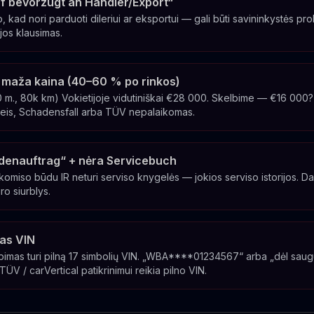
f bevorzugt an Händler/Export“
o, kad nori parduoti dileriui ar eksportui — gali būti savininkystės p
jos klausimas.
ai maža kaina (40–60 % po rinkos)
., 80k km) Vokietijoje vidutiniškai €28 000. Skelbime — €16 000?
is, Schadensfall arba TÜV nepalaikomas.
denauftrag“ + nėra Servicebuch
miso būdu IR neturi serviso knygelės — jokios serviso istorijos. Dau
ro siurblys.
as VIN
bimas turi pilną 17 simbolių VIN. „WBA****01234567“ arba „dėl sa
ÜV / carVertical patikrinimui reikia pilno VIN.