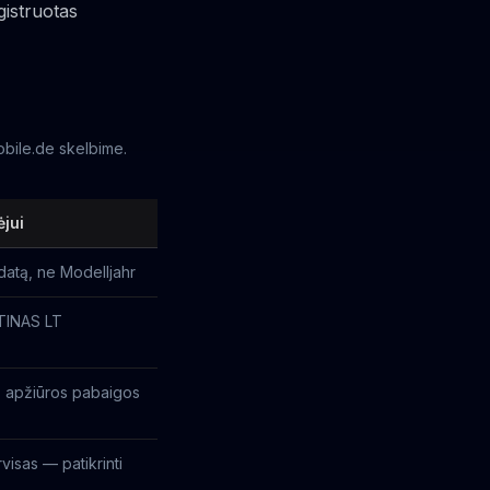
gistruotas
obile.de skelbime.
ėjui
datą, ne Modelljahr
ŪTINAS LT
. apžiūros pabaigos
visas — patikrinti