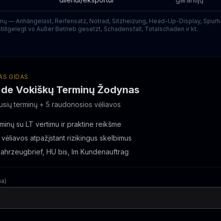
inų — Anhängelast, Reifensatz, Notrad, Sitzheizung, Head-Up-Display, Spurha
illgelegt vs Außer Betrieb gesetzt, Schadensfall, Totalschaden ir kt.
S GIDAS
.de Vokiškų Terminų Žodynas
usių terminų + 5 raudonosios vėliavos
minų su LT vertimu ir praktine reikšme
vėliavos atpažįstant rizikingus skelbimus
Fahrzeugbrief, HU bis, Im Kundenauftrag
ma)