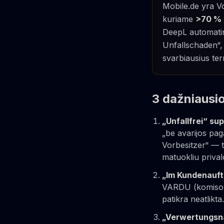
Mobile.de yra Vo
kuriame
>70 % 
DeepL automatini
Unfallschaden“,
svarbiausius te
3 dažniausio
„Unfallfrei“ su
„be avarijos pag
Vorbesitzer“ — t
matuokliu priva
„Im Kundenauft
VARDU (komiso b
patikra neatlikta.
„Verwertungsna