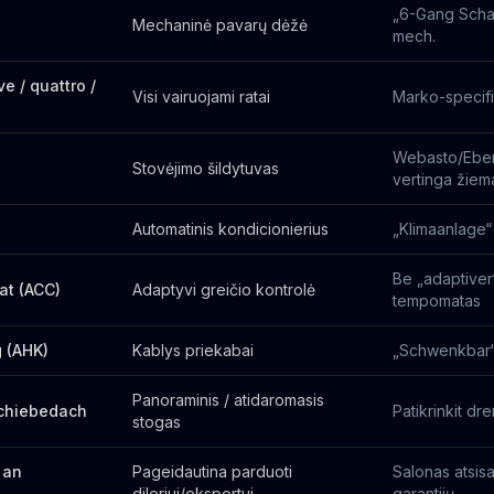
„6-Gang Schal
Mechaninė pavarų dėžė
mech.
ve / quattro /
Visi vairuojami ratai
Marko-specifi
Webasto/Ebe
Stovėjimo šildytuvas
vertinga žiem
Automatinis kondicionierius
„Klimaanlage“
Be „adaptiver
at (ACC)
Adaptyvi greičio kontrolė
tempomatas
 (AHK)
Kablys priekabai
„Schwenkbar“
Panoraminis / atidaromasis
chiebedach
Patikrinkit d
stogas
 an
Pageidautina parduoti
Salonas atsis
dileriui/eksportui
garantijų