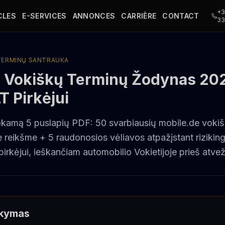
+3
CLES
E-SERVICES
ANNONCES
CARRIÈRE
CONTACT
3
 TERMINŲ SANTRAUKA
e Vokiškų Terminų Žodynas 20
T Pirkėjui
okamą 5 puslapių PDF: 50 svarbiausių mobile.de vokiš
ne reikšme + 5 raudonosios vėliavos atpažįstant riziki
irkėjui, ieškančiam automobilio Vokietijoje prieš atve
akymas