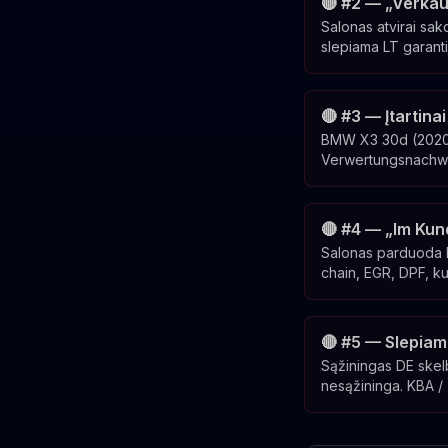
🔴 #2 — „Verkau
Salonas atvirai sak
slepiama LT garanti
🔴 #3 — Įtartin
BMW X3 30d (2020 m
Verwertungsnachwe
🔴 #4 — „Im Kun
Salonas parduoda ko
chain, EGR, DPF, ku
🔴 #5 — Slepiam
Sąžiningas DE skel
nesąžininga. KBA / T