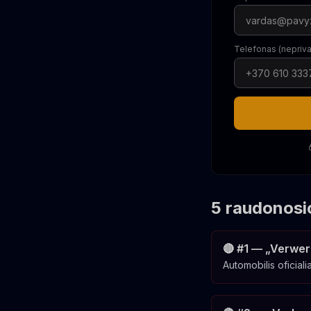
Telefonas (nepriv
5 raudonosi
🔴 #1 — „Verwer
Automobilis oficiali