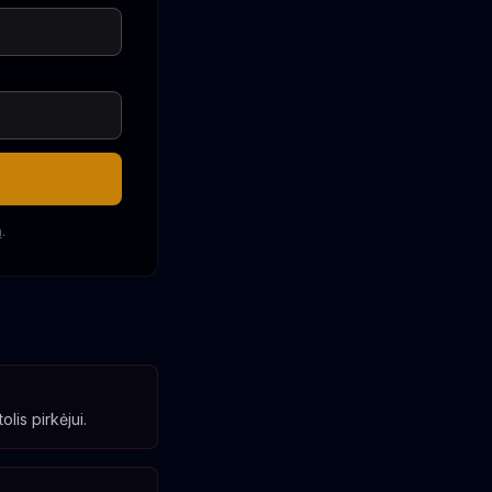
a
.
lis pirkėjui.