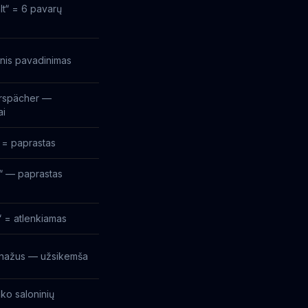
t“ = 6 pavarų
nis pavadinimas
rspächer —
ai
 = paprastas
“ — paprastas
 = atlenkiamas
renažus — užsikemša
ako saloninių