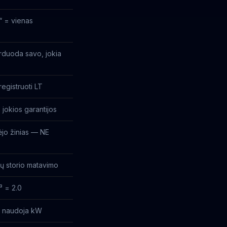
“ = vienas
rduoda savo, jokia
egistruoti LT
 jokios garantijos
jo žinias — NE
žų storio matavimo
³ = 2.0
ja naudoja kW