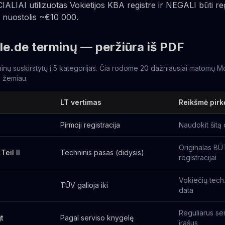
IALIAI utilizuotas Vokietijos KBA registre ir NEGALI būti re
is nuostolis ~€10 000.
le.de terminų — peržiūra iš PDF
inų suskirstytų į 5 kategorijas. Čia rodome 20 dažniausiai matomų M
ją žemiau.
LT vertimas
Reikšmė pirk
Pirmoji registracija
Naudokit šitą 
Originalas B
Teil II
Techninis pasas (didysis)
registracijai
Vokiečių tech
TŪV galioja iki
data
Reguliarus ser
t
Pagal serviso knygelę
įrašus