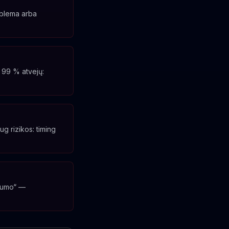
roblema arba
 99 % atvejų:
g rizikos: timing
ugumo“ —