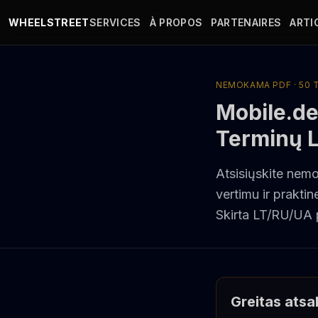
Aller au contenu principal
WHEELSTREET
SERVICES
À PROPOS
PARTENAIRES
ARTI
NEMOKAMA PDF · 50
Mobile.d
Terminų L
Atsisiųskite nem
vertimu ir prakti
Skirta LT/RU/UA p
Greitas ats