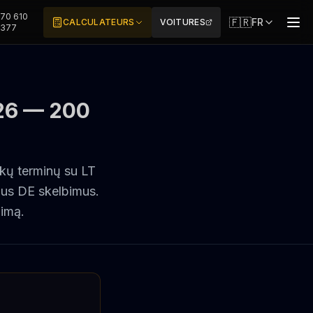
70 610
🇫🇷
FR
CALCULATEURS
VOITURES
3377
26 — 200
kų terminų su LT
ngus DE skelbimus.
žimą.