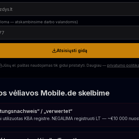
aloma — atskambinsime darbo valandomis)
Atsisiųsti gidą
Jūsų el. paštas naudojamas tik gidui pristatyti. Daugiau —
privatumo politik
os vėliavos Mobile.de skelbime
tungsnachweis“ / „verwertet“
ai utilizuotas KBA registre. NEGALIMA registruoti LT — ~€10 000 nuosto