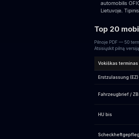
automobilis OFIC
Lietuvoje. Tipin
Top 20 mobi
Pilnoje PDF — 50 term
Atsisiųskit pilną versi
Vokiškas terminas
Erstzulassung (EZ)
Fahrzeugbrief / ZB 
HU bis
Scheckheftgepfleg