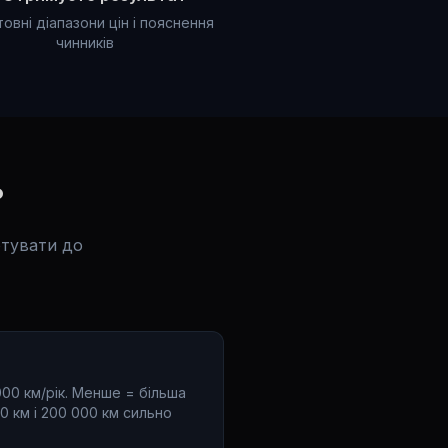
овні діапазони цін і пояснення
чинників
?
отувати до
000 км/рік. Менше = більша
0 км і 200 000 км сильно