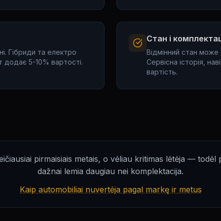
Стан і комплекта
і. Гібриди та електро
Відмінний стан може 
 додає 5-10% вартості.
Сервісна історія, нав
вартість.
ičiausiai pirmaisiais metais, o vėliau kritimas lėtėja — todėl
dažnai lemia daugiau nei komplektacija.
Kaip automobiliai nuvertėja pagal markę ir metus