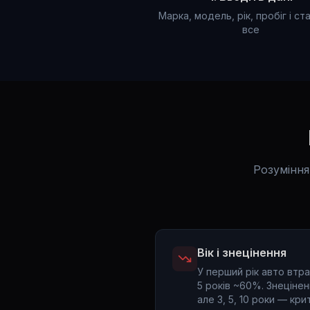
Марка, модель, рік, пробіг і ст
все
Розуміння
Вік і знецінення
У перший рік авто втра
5 років ~60%. Знецінен
але 3, 5, 10 роки — крит