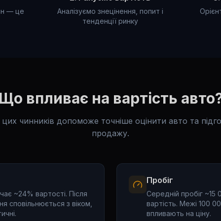
ан — це
Аналізуємо знецінення, попит і
Орієнт
тенденції ринку
Що впливає на вартість авто
 цих чинників допоможе точніше оцінити авто та підг
продажу.
Пробіг
чає ~24% вартості. Після
Середній пробіг ~15 
ня сповільнюється з віком,
вартість. Межі 100 00
ичні.
впливають на ціну.