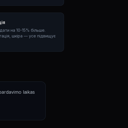
ція
дати на 10-15% більше.
ігація, шкіра — усе підвищує
 pardavimo laikas