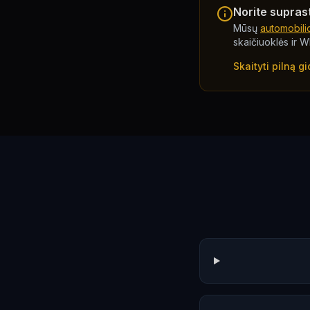
Norite supras
Mūsų
automobili
skaičiuoklės ir 
Skaityti pilną gi