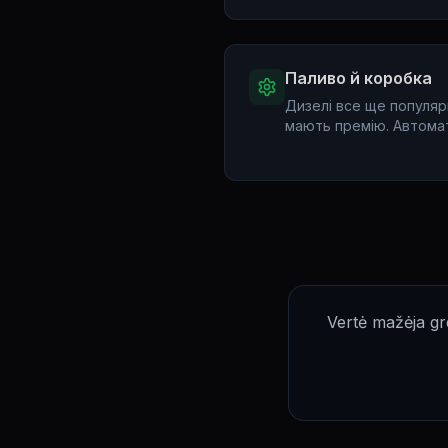
Паливо й коробка
Дизелі все ще популярн
мають премію. Автомат
Vertė mažėja gre