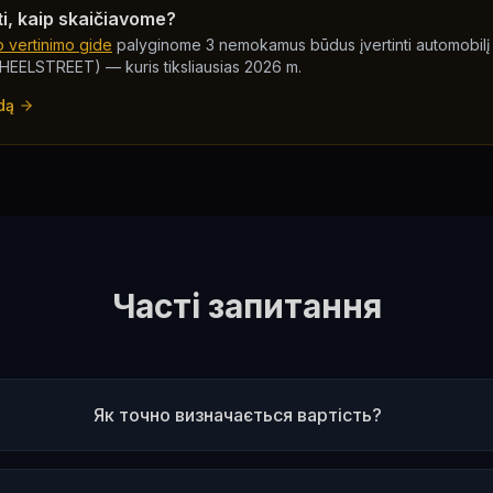
ti, kaip skaičiavome?
o vertinimo gide
palyginome 3 nemokamus būdus įvertinti automobilį (
WHEELSTREET) — kuris tiksliausias 2026 m.
dą
Часті запитання
Як точно визначається вартість?