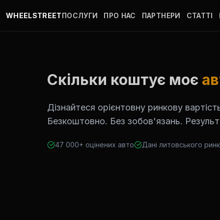
Перейти до основного вмісту
WHEELSTREET
ПОСЛУГИ
ПРО НАС
ПАРТНЕРИ
СТАТТІ
Скільки коштує моє
ав
Дізнайтеся орієнтовну ринкову вартіст
Безкоштовно. Без зобов'язань. Результ
47 000+ оцінених авто
Дані литовського рин