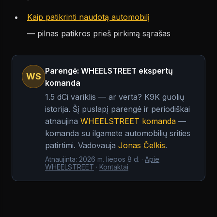
Kaip patikrinti naudotą automobilį
— pilnas patikros prieš pirkimą sąrašas
Parengė: WHEELSTREET ekspertų
WS
komanda
1.5 dCi variklis — ar verta? K9K guolių
istorija.
Šį puslapį parengė ir periodiškai
atnaujina
WHEELSTREET komanda
—
komanda su ilgamete automobilių srities
patirtimi. Vadovauja
Jonas Čelkis
.
Atnaujinta
:
2026 m. liepos 8 d.
·
Apie
WHEELSTREET
·
Kontaktai