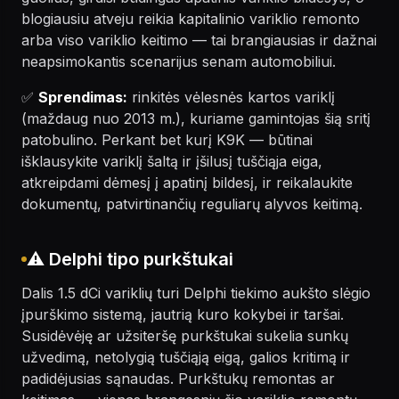
blogiausiu atveju reikia kapitalinio variklio remonto
arba viso variklio keitimo — tai brangiausias ir dažnai
neapsimokantis scenarijus senam automobiliui.
✅
Sprendimas:
rinkitės vėlesnės kartos variklį
(maždaug nuo 2013 m.), kuriame gamintojas šią sritį
patobulino. Perkant bet kurį K9K — būtinai
išklausykite variklį šaltą ir įšilusį tuščiąja eiga,
atkreipdami dėmesį į apatinį bildesį, ir reikalaukite
dokumentų, patvirtinančių reguliarų alyvos keitimą.
⚠️ Delphi tipo purkštukai
Dalis 1.5 dCi variklių turi Delphi tiekimo aukšto slėgio
įpurškimo sistemą, jautrią kuro kokybei ir taršai.
Susidėvėję ar užsiteršę purkštukai sukelia sunkų
užvedimą, netolygią tuščiąją eigą, galios kritimą ir
padidėjusias sąnaudas. Purkštukų remontas ar