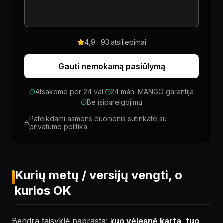
4,9 · 93 atsiliepimai
Gauti nemokamą pasiūlymą
Atsakome per 24 val.
24 mėn. MANGO garantija
Be įsipareigojimų
Pateikdami asmens duomenis sutinkate su
privatumo politika
Kurių metų / versijų vengti, o
kurios OK
Bendra taisyklė paprasta:
kuo vėlesnė karta, tuo