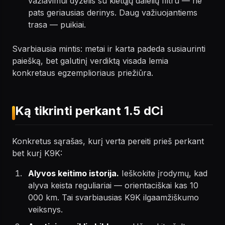
važiavimui dyzelis su kietųjų dalelių filtru — ne
pats geriausias derinys. Daug važiuojantiems
trasa — puikiai.
Svarbiausia mintis: metai ir karta padeda susiaurinti
paiešką, bet galutinį verdiktą visada lemia
konkretaus egzemplioriaus priežiūra.
Ką tikrinti perkant 1.5 dCi
Konkretus sąrašas, kurį verta pereiti prieš perkant
bet kurį K9K:
Alyvos keitimo istorija.
Ieškokite įrodymų, kad
alyva keista reguliariai — orientaciškai kas 10
000 km. Tai svarbiausias K9K ilgaamžiškumo
veiksnys.