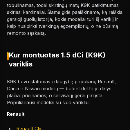
tobulinamas, todėl skirtingų metų K9K patikimumas
skiriasi kardinaliai. Šiame gide paaiškiname, ką reiškia
garsioji guolių istorija, kokie modeliai turi šį variklį ir
kaip nusipirkti tvarkingą egzempliorių, o ne būsimą
remonto sąskaitą.
Kur montuotas 1.5 dCi (K9K)
variklis
K9K buvo statomas į daugybę populiarių Renault,
Dacia ir Nissan modelių — būtent dėl to jo dalys
plačiai prieinamos, o servisai jį gerai pažįsta.
Populiariausi modeliai su šiuo varikliu:
Renault
Renault Clio