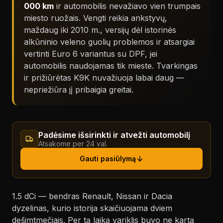
000 km
ir automobilis nevažiavo vien trumpais
miesto ruožais. Vengti reikia ankstyvų,
maždaug iki 2010 m., versijų dėl istorinės
alkūninio veleno guolių problemos ir atsargiai
vertinti Euro 6 variantus su DPF, jei
automobilis naudojamas tik mieste. Tvarkingas
ir prižiūrėtas K9K nuvažiuoja labai daug —
nepriežiūra jį pribaigia greitai.
Padėsime išsirinkti ir atvežti automobilį
Atsakome per 24 val.
Gauti pasiūlymą
1.5 dCi — bendras Renault, Nissan ir Dacia
dyzelinas, kurio istorija skaičiuojama dviem
dešimtmečiais. Per tą laiką variklis buvo ne kartą