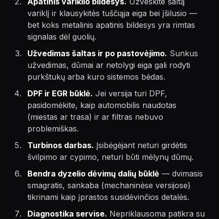
Apatinis variklio bildesys.
Užveskite šaltą
variklį ir klausykitės tuščiąja eiga bei įšilusio —
bet koks metalinis apatinis bildesys yra rimtas
signalas dėl guolių.
Užvedimas šaltas ir po pastovėjimo.
Sunkus
užvedimas, dūmai ar netolygi eiga gali rodyti
purkštukų arba kuro sistemos bėdas.
DPF ir EGR būklė.
Jei versija turi DPF,
pasidomėkite, kaip automobilis naudotas
(miestas ar trasa) ir ar filtras nebuvo
problemiškas.
Turbinos darbas.
Įsibėgėjant neturi girdėtis
švilpimo ar cypimo, neturi būti mėlynų dūmų.
Bendra dyzelio dėvimų dalių būklė
— dvimasis
smagratis, sankaba (mechaninėse versijose)
tikrinami kaip įprastos susidėvinčios detalės.
Diagnostika servise.
Nepriklausoma patikra su