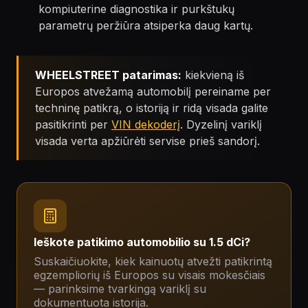
kompiuterine diagnostika ir purkštukų
parametrų peržiūra atsiperka daug kartų.
WHEELSTREET patarimas:
kiekvieną iš
Europos atvežamą automobilį pereiname per
techninę patikrą, o istoriją ir ridą visada galite
pasitikrinti per
VIN dekoderį
. Dyzelinį variklį
visada verta apžiūrėti servise prieš sandorį.
Ieškote patikimo automobilio su 1.5 dCi?
Suskaičiuokite, kiek kainuotų atvežti patikrintą
egzempliorių iš Europos su visais mokesčiais
— parinksime tvarkingą variklį su
dokumentuota istorija.