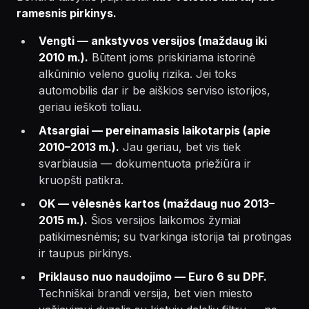
ramesnis pirkinys.
Vengti — ankstyvos versijos (maždaug iki
2010 m.).
Būtent joms priskiriama istorinė
alkūninio veleno guolių rizika. Jei toks
automobilis dar ir be aiškios serviso istorijos,
geriau ieškoti toliau.
Atsargiai — pereinamasis laikotarpis (apie
2010–2013 m.).
Jau geriau, bet vis tiek
svarbiausia — dokumentuota priežiūra ir
kruopšti patikra.
OK — vėlesnės kartos (maždaug nuo 2013–
2015 m.).
Šios versijos laikomos žymiai
patikimesnėmis; su tvarkinga istorija tai protingas
ir taupus pirkinys.
Priklauso nuo naudojimo — Euro 6 su DPF.
Techniškai brandi versija, bet vien miesto