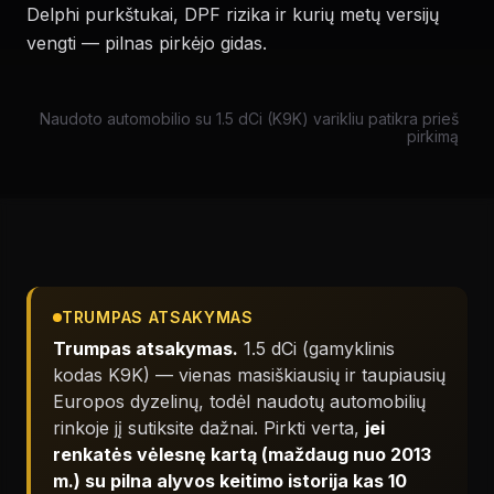
Delphi purkštukai, DPF rizika ir kurių metų versijų
vengti — pilnas pirkėjo gidas.
Naudoto automobilio su 1.5 dCi (K9K) varikliu patikra prieš
pirkimą
TRUMPAS ATSAKYMAS
Trumpas atsakymas.
1.5 dCi (gamyklinis
kodas K9K) — vienas masiškiausių ir taupiausių
Europos dyzelinų, todėl naudotų automobilių
rinkoje jį sutiksite dažnai. Pirkti verta,
jei
renkatės vėlesnę kartą (maždaug nuo 2013
m.) su pilna alyvos keitimo istorija kas 10