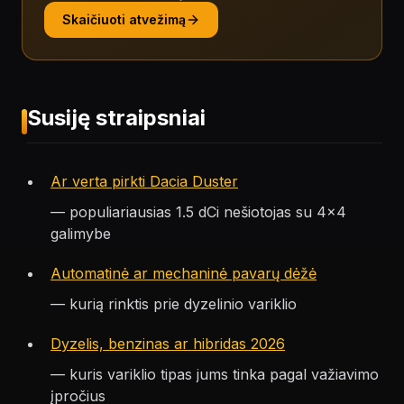
Skaičiuoti atvežimą
Susiję straipsniai
Ar verta pirkti Dacia Duster
— populiariausias 1.5 dCi nešiotojas su 4×4
galimybe
Automatinė ar mechaninė pavarų dėžė
— kurią rinktis prie dyzelinio variklio
Dyzelis, benzinas ar hibridas 2026
— kuris variklio tipas jums tinka pagal važiavimo
įpročius