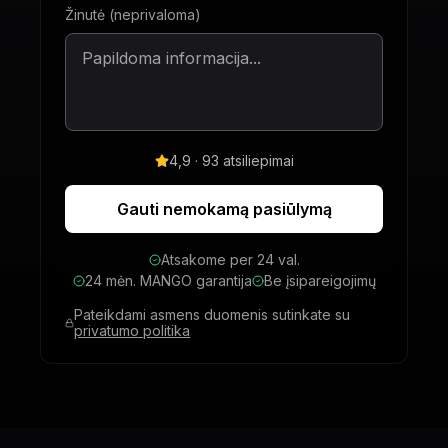
Žinutė (neprivaloma)
4,9 · 93 atsiliepimai
Gauti nemokamą pasiūlymą
Atsakome per 24 val.
24 mėn. MANGO garantija
Be įsipareigojimų
Pateikdami asmens duomenis sutinkate su
privatumo politika