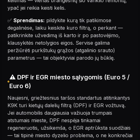
keitimas — vienas brangesnių šio variklio remontų,
ypač jei reikia keisti kelis.
✅
Sprendimas:
pildykite kurą tik patikimose
degalinėse, laiku keiskite kuro filtrą, o perkant —
patikrinkite užvedimą iš karto ir po pastovėjimo,
klausykitės netolygios eigos. Servise galima
peržiūrėti purkštukų grąžos (atgalinio srauto)
parametrus — tai objektyviai parodo jų būklę.
⚠️ DPF ir EGR miesto sąlygomis (Euro 5 /
Euro 6)
Naujesni, griežtesnius taršos standartus atitinkantys
K9K turi kietųjų dalelių filtrą (DPF) ir EGR vožtuvą.
Jei automobilis daugiausia važiuoja trumpais
atstumais mieste, DPF nespėja tinkamai
regeneruotis, užsikemša, o EGR aptrūksta suodžiais
— tai tipinė miesto dyzelio problema, o ne konkrečiai