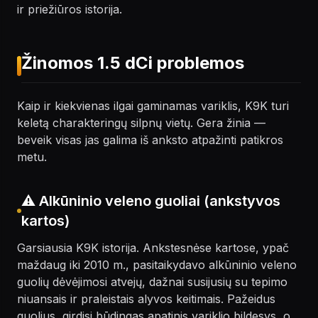
ir priežiūros istorija.
Žinomos 1.5 dCi problemos
Kaip ir kiekvienas ilgai gaminamas variklis, K9K turi
keletą charakteringų silpnų vietų. Gera žinia —
beveik visas jas galima iš anksto atpažinti patikros
metu.
⚠️ Alkūninio veleno guoliai (ankstyvos
kartos)
Garsiausia K9K istorija. Ankstesnėse kartose, ypač
maždaug iki 2010 m., pasitaikydavo alkūninio veleno
guolių dėvėjimosi atvejų, dažnai susijusių su tepimo
niuansais ir praleistais alyvos keitimais. Pažeidus
guolius, girdisi būdingas apatinis variklio bildesys, o