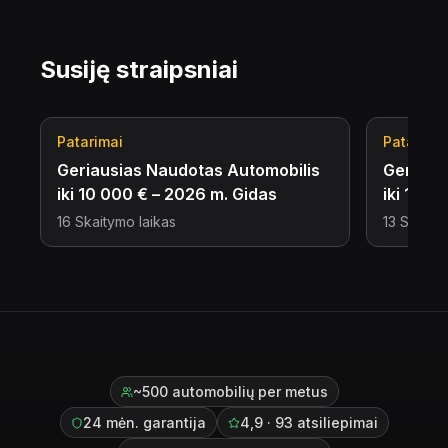
Susiję straipsniai
Patarimai
Patarima
Geriausias Naudotas Automobilis
Geriaus
iki 10 000 € – 2026 m. Gidas
iki 15 
16
Skaitymo laikas
13
Skaitym
~500 automobilių per metus
24 mėn. garantija
4,9 · 93 atsiliepimai