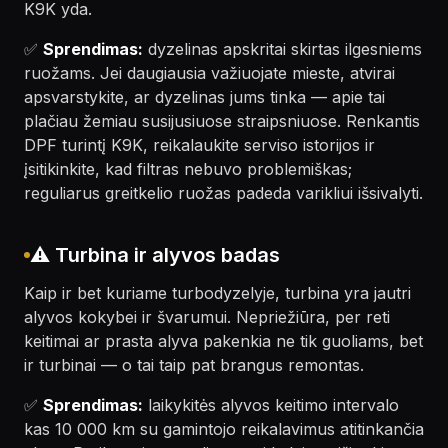
K9K yda.
✅
Sprendimas:
dyzelinas apskritai skirtas ilgesniems
ruožams. Jei daugiausia važiuojate mieste, atvirai
apsvarstykite, ar dyzelinas jums tinka — apie tai
plačiau žemiau susijusiuose straipsniuose. Renkantis
DPF turintį K9K, reikalaukite serviso istorijos ir
įsitikinkite, kad filtras nebuvo problemiškas;
reguliarus greitkelio ruožas padeda varikliui išsivalyti.
⚠️ Turbina ir alyvos badas
Kaip ir bet kuriame turbodyzelyje, turbina yra jautri
alyvos kokybei ir švarumui. Nepriežiūra, per reti
keitimai ar prasta alyva pakenkia ne tik guoliams, bet
ir turbinai — o tai taip pat brangus remontas.
✅
Sprendimas:
laikykitės alyvos keitimo intervalo
kas 10 000 km su gamintojo reikalavimus atitinkančia