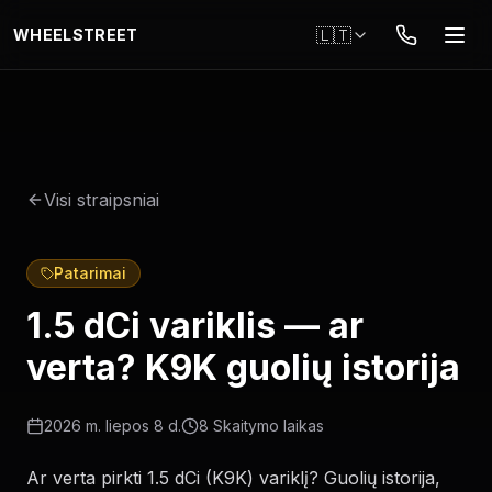
Pereiti į pagrindinį turinį
🇱🇹
WHEELSTREET
Visi straipsniai
Patarimai
1.5 dCi variklis — ar
verta? K9K guolių istorija
2026 m. liepos 8 d.
8
Skaitymo laikas
Ar verta pirkti 1.5 dCi (K9K) variklį? Guolių istorija,