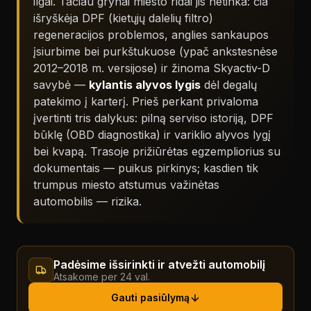
ilgai. Tačiau grynai miesto ridai jis netinka: čia
išryškėja DPF (kietųjų dalelių filtro)
regeneracijos problemos, anglies sankaupos
įsiurbime bei purkštukuose (ypač ankstesnėse
2012–2018 m. versijose) ir žinoma Skyactiv-D
savybė —
kylantis alyvos lygis
dėl degalų
patekimo į karterį. Prieš perkant privaloma
įvertinti tris dalykus: pilną serviso istoriją, DPF
būklę (OBD diagnostika) ir variklio alyvos lygį
bei kvapą. Trasoje prižiūrėtas egzempliorius su
dokumentais — puikus pirkinys; kasdien tik
trumpus miesto atstumus važinėtas
automobilis — rizika.
Padėsime išsirinkti ir atvežti automobilį
Atsakome per 24 val.
Gauti pasiūlymą