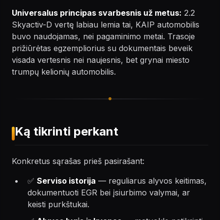
Universalus principas svarbesnis už metus:
2.2
Skyactiv-D vertę labiau lemia tai, KAIP automobilis
buvo naudojamas, nei pagaminimo metai. Trasoje
prižiūrėtas egzempliorius su dokumentais beveik
visada vertesnis nei naujesnis, bet grynai miesto
trumpų kelionių automobilis.
Ką tikrinti perkant
Konkretus sąrašas prieš pasirašant:
✅
Serviso istorija
— reguliarus alyvos keitimas,
dokumentuoti EGR bei įsiurbimo valymai, ar
keisti purkštukai.