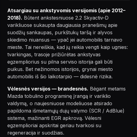
Atsargiau su ankstyvomis versijomis (apie 2012–
2018).
Būtent ankstesniuose 2.2 Skyactiv-D
varikliuose sukaupta daugiausia pranešimų apie
suodžių sankaupas, purkštukų taršą ir alyvos
skiedimo niuansus — ypač jei automobilis tarnavo
mieste. Tai nereiškia, kad jų reikia vengti kaip ugnies:
tvarkingas, trasoje prižiūrėtas ankstyvas
egzempliorius su pilna serviso istorija gali būti
puikus. Bet nežinomos istorijos, grynai miesto
automobilis iš šio laikotarpio — didesnė rizika.
Vėlesnės versijos — brandesnės.
Bėgant metams
Mazda tobulino programinę įrangą ir variklio
valdymą, o naujesniuose modeliuose atsirado
papildoma išmetamųjų dujų valymo (SCR / AdBlue)
sistema, mažinanti EGR apkrovą. Vėlesni
egzemplioriai apskritai geriau tvarkosi su
regeneracija ir suodžiais.