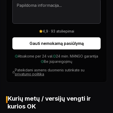
4,9 · 93 atsiliepimai
Gauti nemokamą pasiūlymą
Atsakome per 24 val.
24 mėn. MANGO garantija
Be įsipareigojimų
Pateikdami asmens duomenis sutinkate su
privatumo politika
Kurių metų / versijų vengti ir
kurios OK