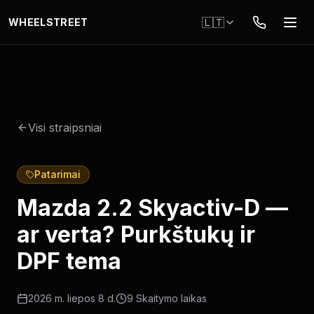
Pereiti į pagrindinį turinį
🇱🇹
WHEELSTREET
Visi straipsniai
Patarimai
Mazda 2.2 Skyactiv-D —
ar verta? Purkštukų ir
DPF tema
2026 m. liepos 8 d.
9
Skaitymo laikas