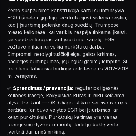
Žemo suspaudimo konstrukcija kartu su intensyvia
EGR (išmetamųjų dujų recirkuliacijos) sistema reiškia,
kad į įsiurbimą patenka daug suodžių. Trumpose
miesto kelionėse, kai variklis nespėja tinkamai įkaisti,
šie suodžiai kaupiasi ant įsiurbimo kanalų, EGR
vožtuvo ir ilgainiui veikia purkštukų darbą.
Simptomai: netolygi tuščioji eiga, galios kritimas,
padidėjęs dūmingumas, įsijungusi gedimų lemputė. Ši
problema labiausiai būdinga ankstesnėms 2012–2018
m. versijoms.
✅
Sprendimas / prevencija:
reguliarios ilgesnės
kelionės trasoje, kokybiškas kuras ir laiku keičiama
alyva. Perkant — OBD diagnostika ir serviso istorijos
peržiūra (ar buvo valytas EGR bei įsiurbimas, ar
keisti purkštukai). Purkštukų keitimas yra vienas
brangesnių dyzelio remontų, todėl jų būklę verta
įvertinti dar prieš pirkimą.