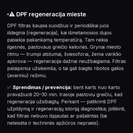
⚠️ DPF regeneracija mieste
DPF filtras kaupia suodžius ir periodiškai juos
išdegina (regeneracija), kai išmetamosios dujos
pasiekia pakankamą temperatūrą. Tam reikia
ilgesnės, pastovaus greičio kelionės. Grynai miesto
ritmu — trumpi atstumai, šviesoforai, žema variklio
apkrova — regeneracija dažnai neužbaigiama. Filtras
palaipsniui užsikemša, o tai gali baigtis ribotos galios
(avariniu) režimu.
✅
Sprendimas / prevencija:
bent karts nuo karto
pravažiuoti 20–30 min. trasoje pastoviu greičiu, kad
regeneracija užsibaigtų. Perkant — patikrinti DPF
užpildymą ir regeneracijų istoriją diagnostika; įsitikinti,
kad filtras nebuvo išpjautas ar pašalintas (tai
neteisėta ir techninės apžiūros nepraeis).