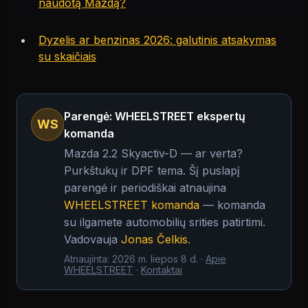
naudotą Mazdą?
Dyzelis ar benzinas 2026: galutinis atsakymas
su skaičiais
Parengė: WHEELSTREET ekspertų
WS
komanda
Mazda 2.2 Skyactiv-D — ar verta?
Purkštukų ir DPF tema.
Šį puslapį
parengė ir periodiškai atnaujina
WHEELSTREET komanda
— komanda
su ilgamete automobilių srities patirtimi.
Vadovauja
Jonas Čelkis
.
Atnaujinta
:
2026 m. liepos 8 d.
·
Apie
WHEELSTREET
·
Kontaktai