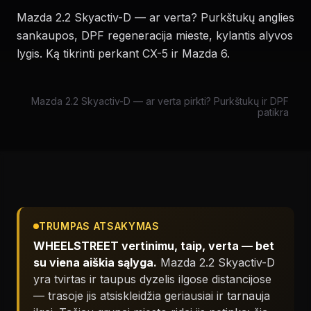
Mazda 2.2 Skyactiv-D — ar verta? Purkštukų anglies
sankaupos, DPF regeneracija mieste, kylantis alyvos
lygis. Ką tikrinti perkant CX-5 ir Mazda 6.
Mazda 2.2 Skyactiv-D — ar verta pirkti? Purkštukų ir DPF
patikra
TRUMPAS ATSAKYMAS
WHEELSTREET vertinimu, taip, verta — bet
su viena aiškia sąlyga.
Mazda 2.2 Skyactiv-D
yra tvirtas ir taupus dyzelis ilgose distancijose
— trasoje jis atsiskleidžia geriausiai ir tarnauja