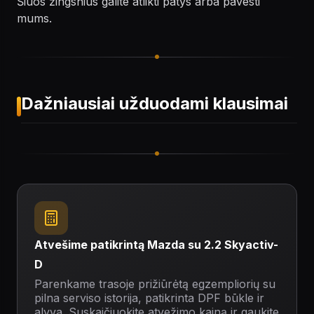
Šiuos žingsnius galite atlikti patys arba pavesti
mums.
Dažniausiai užduodami klausimai
Atvešime patikrintą Mazda su 2.2 Skyactiv-
D
Parenkame trasoje prižiūrėtą egzempliorių su
pilna serviso istorija, patikrinta DPF būkle ir
alyva. Suskaičiuokite atvežimo kainą ir gaukite