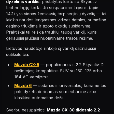
dyzelinis variklis
, pristatytas kartu su Skyactiv
technologijų karta. Jo suspaudimo laipsnis (apie
14:1) yra vienas žemiausių tarp serijinių dyzelių — tai
leidžia naudoti lengvesnes vidines detales, sumažina
degimo triukšmą ir azoto oksidų susidarymą.
Praktiškai tai reiškia trauklų, taupų variklį, kuris
geriausiai jaučiasi nuolatiniame trasos režime.
Lietuvos naudotoje rinkoje šį variklį dažniausiai
sutiksite čia:
Mazda CX-5
— populiariausias 2.2 Skyactiv-D
nešiotojas; kompaktinis SUV su 150, 175 arba
184 AG versijomis.
Mazda 6
— sedanas ir universalas, kuriame tas
pats dyzelis derinamas su mechanine arba
klasikine automatine dėže.
Svarbu nesupainioti:
Mazda CX-30 didesnio 2.2