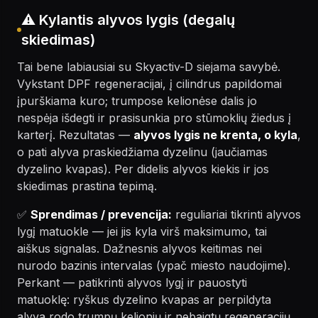
⚠️ Kylantis alyvos lygis (degalų
skiedimas)
Tai bene labiausiai su Skyactiv-D siejama savybė.
Vykstant DPF regeneracijai, į cilindrus papildomai
įpurškiama kuro; trumpose kelionėse dalis jo
nespėja išdegti ir prasisunkia pro stūmoklių žiedus į
karterį. Rezultatas —
alyvos lygis ne krenta, o kyla
,
o pati alyva praskiedžiama dyzelinu (jaučiamas
dyzelino kvapas). Per didelis alyvos kiekis ir jos
skiedimas prastina tepimą.
✅
Sprendimas / prevencija:
reguliariai tikrinti alyvos
lygį matuokle — jei jis kyla virš maksimumo, tai
aiškus signalas. Dažnesnis alyvos keitimas nei
nurodo bazinis intervalas (ypač miesto naudojime).
Perkant — patikrinti alyvos lygį ir pauostyti
matuoklę: ryškus dyzelino kvapas ar perpildyta
alyva rodo trumpų kelionių ir nebaigtų regeneracijų