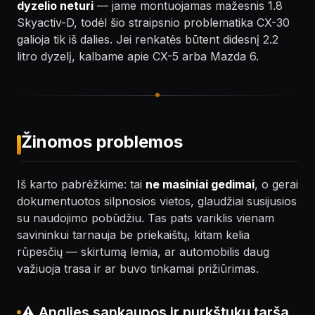
dyzelio neturi
— jame montuojamas mažesnis 1.8
Skyactiv-D, todėl šio straipsnio problematika CX-30
galioja tik iš dalies. Jei renkatės būtent didesnį 2.2
litro dyzelį, kalbame apie CX-5 arba Mazda 6.
Žinomos problemos
Iš karto pabrėžkime: tai
ne masiniai gedimai
, o gerai
dokumentuotos silpnosios vietos, glaudžiai susijusios
su naudojimo pobūdžiu. Tas pats variklis vienam
savininkui tarnauja be priekaištų, kitam kelia
rūpesčių — skirtumą lemia, ar automobilis daug
važiuoja trasa ir ar buvo tinkamai prižiūrimas.
⚠️ Anglies sankaupos ir purkštukų tarša