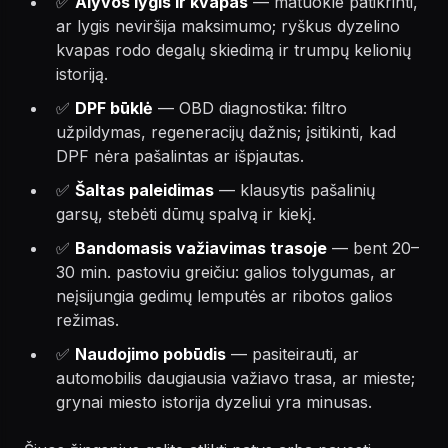
✅
Alyvos lygis ir kvapas
— matuokle patikrinti,
ar lygis neviršija maksimumo; ryškus dyzelino
kvapas rodo degalų skiedimą ir trumpų kelionių
istoriją.
✅
DPF būklė
— OBD diagnostika: filtro
užpildymas, regeneracijų dažnis; įsitikinti, kad
DPF nėra pašalintas ar išpjautas.
✅
Šaltas paleidimas
— klausytis pašalinių
garsų, stebėti dūmų spalvą ir kiekį.
✅
Bandomasis važiavimas trasoje
— bent 20–
30 min. pastoviu greičiu: galios tolygumas, ar
neįsijungia gedimų lemputės ar ribotos galios
režimas.
✅
Naudojimo pobūdis
— pasiteirauti, ar
automobilis daugiausia važiavo trasa, ar mieste;
grynai miesto istorija dyzeliui yra minusas.