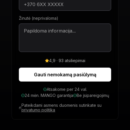
Žinutė (neprivaloma)
4,9 · 93 atsiliepimai
Gauti nemokamą pasiūlymą
Atsakome per 24 val.
24 mėn. MANGO garantija
Be įsipareigojimų
Pateikdami asmens duomenis sutinkate su
privatumo politika