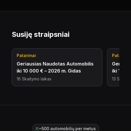
Susiję straipsniai
Patarimai
Patarima
Geriausias Naudotas Automobilis
Geriaus
iki 10 000 € – 2026 m. Gidas
iki 15 
16
Skaitymo laikas
13
Skaitym
~500 automobilių per metus