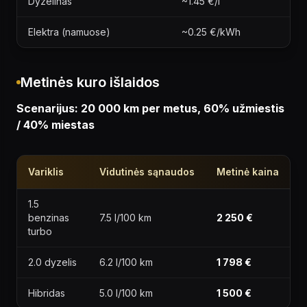
Dyzelinas
~1.45 €/l
Elektra (namuose)
~0.25 €/kWh
Metinės kuro išlaidos
Scenarijus: 20 000 km per metus, 60% užmiestis
/ 40% miestas
Variklis
Vidutinės sąnaudos
Metinė kaina
1.5
benzinas
7.5 l/100 km
2 250 €
turbo
2.0 dyzelis
6.2 l/100 km
1 798 €
Hibridas
5.0 l/100 km
1 500 €