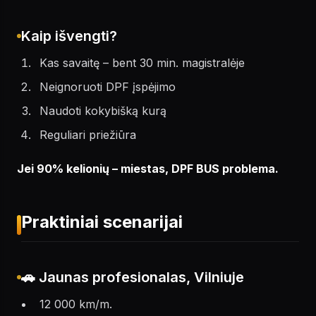
Kaip išvengti?
Kas savaitę – bent 30 min. magistralėje
Neignoruoti DPF įspėjimo
Naudoti kokybišką kurą
Reguliari priežiūra
Jei 90% kelionių – miestas, DPF BUS problema.
Praktiniai scenarijai
🚗 Jaunas profesionalas, Vilniuje
12 000 km/m.