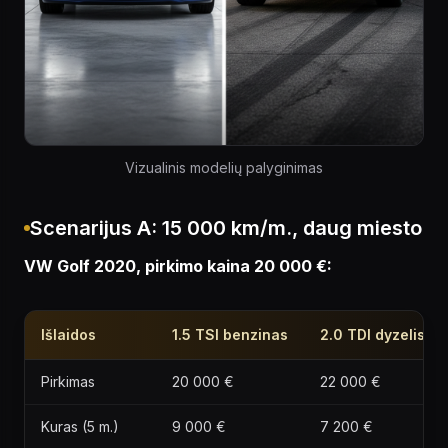
Vizualinis modelių palyginimas
Scenarijus A: 15 000 km/m., daug miesto
VW Golf 2020, pirkimo kaina 20 000 €:
Išlaidos
1.5 TSI benzinas
2.0 TDI dyzelis
Pirkimas
20 000 €
22 000 €
Kuras (5 m.)
9 000 €
7 200 €