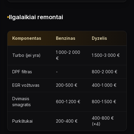
Ilgalaikiai remontai
Komponentas
Benzinas
Dyzelis
1 000-2 000
Turbo (jei yra)
1 500-3 000 €
€
DPF filtras
-
800-2 000 €
EGR vožtuvas
200-500 €
400-1 000 €
Dvimasis
600-1 200 €
800-1 500 €
smagratis
400-800 €
Purkštukai
200-400 €
(×4)