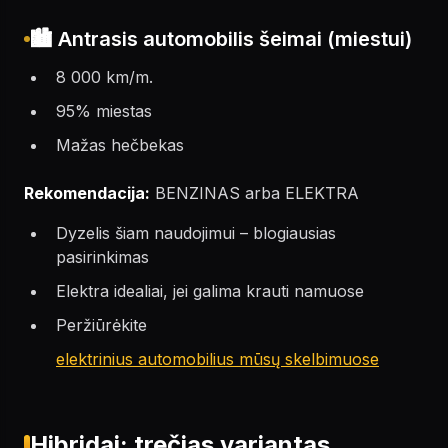
🏙️ Antrasis automobilis šeimai (miestui)
8 000 km/m.
95% miestas
Mažas hečbekas
Rekomendacija:
BENZINAS arba ELEKTRA
Dyzelis šiam naudojimui – blogiausias
pasirinkimas
Elektra idealiai, jei galima krauti namuose
Peržiūrėkite
elektrinius automobilius mūsų skelbimuose
Hibridai: trečias variantas