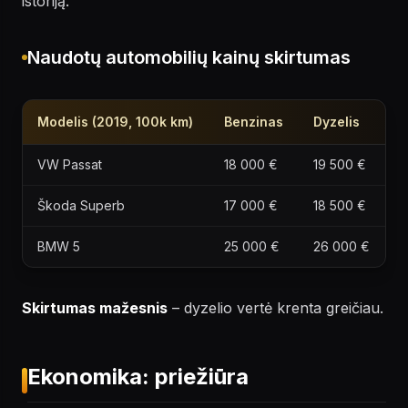
istoriją.
Naudotų automobilių kainų skirtumas
Modelis (2019, 100k km)
Benzinas
Dyzelis
VW Passat
18 000 €
19 500 €
Škoda Superb
17 000 €
18 500 €
BMW 5
25 000 €
26 000 €
Skirtumas mažesnis
– dyzelio vertė krenta greičiau.
Ekonomika: priežiūra