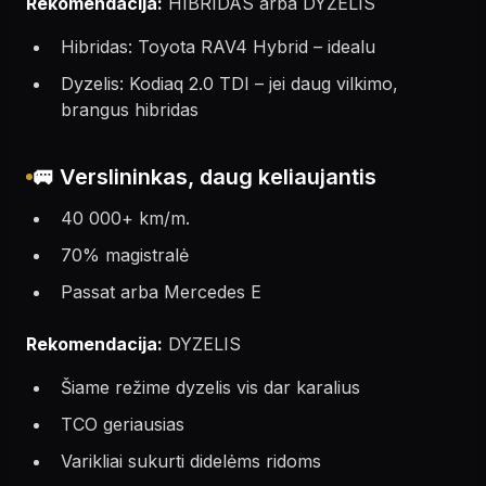
Rekomendacija:
HIBRIDAS arba DYZELIS
Hibridas: Toyota RAV4 Hybrid – idealu
Dyzelis: Kodiaq 2.0 TDI – jei daug vilkimo,
brangus hibridas
🚐 Verslininkas, daug keliaujantis
40 000+ km/m.
70% magistralė
Passat arba Mercedes E
Rekomendacija:
DYZELIS
Šiame režime dyzelis vis dar karalius
TCO geriausias
Varikliai sukurti didelėms ridoms