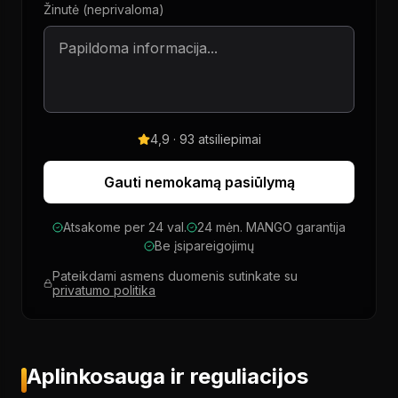
Žinutė (neprivaloma)
4,9 · 93 atsiliepimai
Gauti nemokamą pasiūlymą
Atsakome per 24 val.
24 mėn. MANGO garantija
Be įsipareigojimų
Pateikdami asmens duomenis sutinkate su
privatumo politika
Aplinkosauga ir reguliacijos