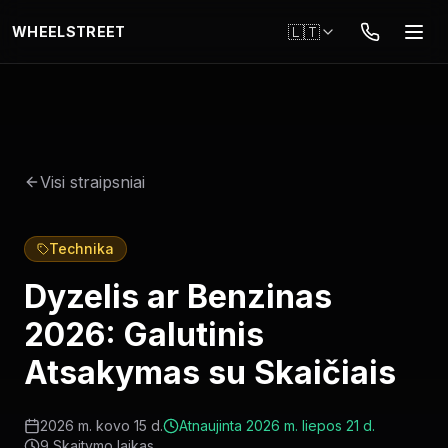
Pereiti į pagrindinį turinį
🇱🇹
WHEELSTREET
Visi straipsniai
Technika
Dyzelis ar Benzinas
2026: Galutinis
Atsakymas su Skaičiais
2026 m. kovo 15 d.
Atnaujinta
2026 m. liepos 21 d.
9
Skaitymo laikas