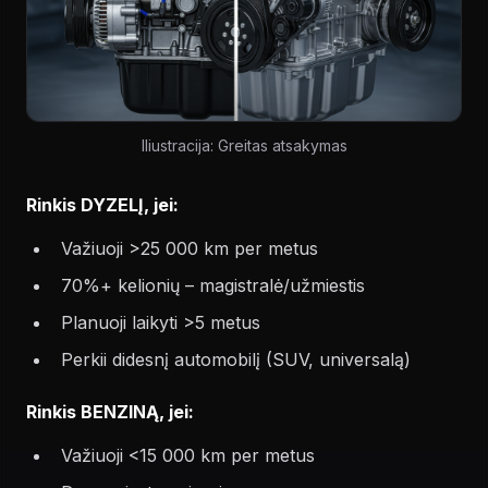
Iliustracija: Greitas atsakymas
Rinkis DYZELĮ, jei:
Važiuoji >25 000 km per metus
70%+ kelionių – magistralė/užmiestis
Planuoji laikyti >5 metus
Perkii didesnį automobilį (SUV, universalą)
Rinkis BENZINĄ, jei:
Važiuoji <15 000 km per metus