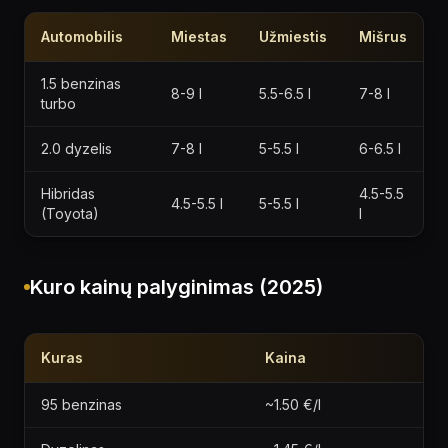
Automobilis
Miestas
Užmiestis
Mišrus
1.5 benzinas
8-9 l
5.5-6.5 l
7-8 l
turbo
2.0 dyzelis
7-8 l
5-5.5 l
6-6.5 l
Hibridas
4.5-5.5
4.5-5.5 l
5-5.5 l
(Toyota)
l
Kuro kainų palyginimas (2025)
Kuras
Kaina
95 benzinas
~1.50 €/l