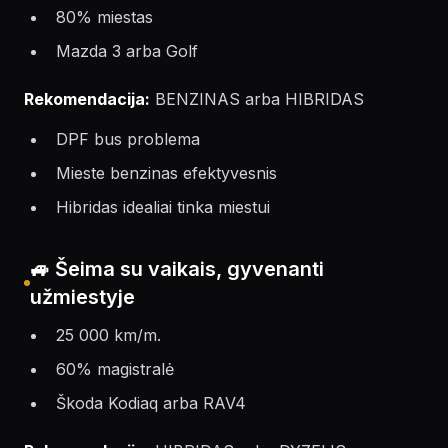
80% miestas
Mazda 3 arba Golf
Rekomendacija:
BENZINAS arba HIBRIDAS
DPF bus problema
Mieste benzinas efektyvesnis
Hibridas idealiai tinka miestui
🚙 Šeima su vaikais, gyvenanti
užmiestyje
25 000 km/m.
60% magistralė
Škoda Kodiaq arba RAV4