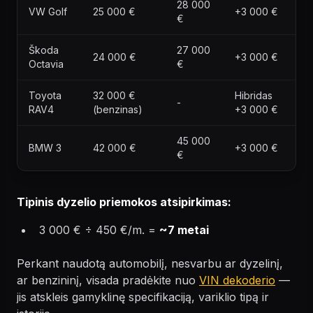
28 000
VW Golf
25 000 €
+3 000 €
€
Škoda
27 000
24 000 €
+3 000 €
Octavia
€
Toyota
32 000 €
Hibridas
-
RAV4
(benzinas)
+3 000 €
45 000
BMW 3
42 000 €
+3 000 €
€
Tipinis dyzelio priemokos atsipirkimas:
3 000 € ÷ 450 €/m. =
~7 metai
Perkant naudotą automobilį, nesvarbu ar dyzelinį,
ar benzininį, visada pradėkite nuo
VIN dekoderio
—
jis atskleis gamyklinę specifikaciją, variklio tipą ir