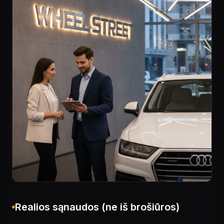
Realios sąnaudos (ne iš brošiūros)