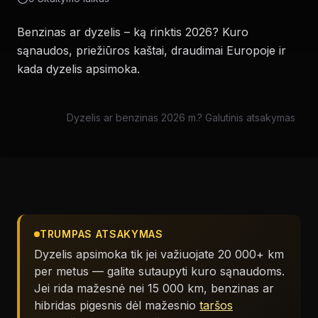
Benzinas ar dyzelis – ką rinktis 2026? Kuro
sąnaudos, priežiūros kaštai, draudimai Europoje ir
kada dyzelis apsimoka.
Dyzelis ar benzinas 2026 m.? Galutinis atsakymas
TRUMPAS ATSAKYMAS
Dyzelis apsimoka tik jei važiuojate 20 000+ km
per metus — galite sutaupyti kuro sąnaudoms.
Jei rida mažesnė nei 15 000 km, benzinas ar
hibridas pigesnis dėl mažesnio
taršos