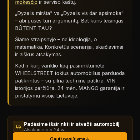
mokesčio
ir serviso kaštų.
„Dyzelis miršta" vs „Dyzelis vis dar apsimoka"
– abi pusės turi argumentų. Bet kuris teisingas
BŪTENT TAU?
Šiame straipsnyje – ne ideologija, o
matematika. Konkretūs scenarijai, skaičiavimai
ir aiškus atsakymas.
Kad ir kurį variklio tipą pasirinktumėte,
WHEELSTREET tokius automobilius parduoda
patikrintus – su pilna technine patikra, VIN
istorijos peržiūra, 24 mėn. MANGO garantija ir
pristatymu visoje Lietuvoje.
Padėsime išsirinkti ir atvežti automobilį
Atsakome per 24 val.
Gauti pasiūlymą