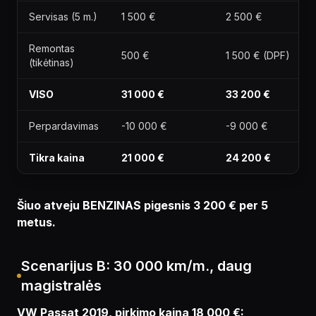
Servisas (5 m.)
1 500 €
2 500 €
Remontas
500 €
1 500 € (DPF)
(tikėtinas)
VISO
31 000 €
33 200 €
Perpardavimas
-10 000 €
-9 000 €
Tikra kaina
21 000 €
24 200 €
Šiuo atveju BENZINAS pigesnis 3 200 € per 5
metus.
Scenarijus B: 30 000 km/m., daug
magistralės
VW Passat 2019, pirkimo kaina 18 000 €: