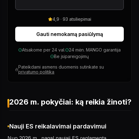
4,9 · 93 atsiliepimai
Gauti nemokamą pasiūlymą
Atsakome per 24 val.
24 mėn. MANGO garantija
Be įsipareigojimų
Pateikdami asmens duomenis sutinkate su
privatumo politika
2026 m. pokyčiai: ką reikia žinoti?
Nauji ES reikalavimai pardavimui
Nuo 2026 m., pagal naująjį ES reglamentą,