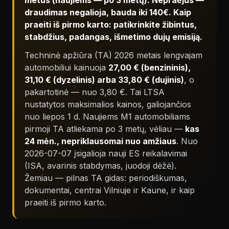
metus (naujiems — po 3 metų). Nepraėjus —
draudimas negalioja, bauda iki 140€. Kaip
praeiti iš pirmo karto: patikrinkite žibintus,
stabdžius, padangas, išmetimo dujų emisiją.
Techninė apžiūra (TA) 2026 metais lengvajam
automobiliui kainuoja
27,00 € (benzininis),
31,10 € (dyzelinis) arba 33,80 € (dujinis)
, o
pakartotinė — nuo 3,80 €. Tai LTSA
nustatytos maksimalios kainos, galiojančios
nuo liepos 1 d. Naujiems M1 automobiliams
pirmoji TA atliekama po 3 metų, vėliau —
kas
24 mėn., nepriklausomai nuo amžiaus
. Nuo
2026-07-07 įsigalioja nauji ES reikalavimai
(ISA, avarinis stabdymas, juodoji dėžė).
Žemiau — pilnas TA gidas: periodiškumas,
dokumentai, centrai Vilniuje ir Kaune, ir kaip
praeiti iš pirmo karto.