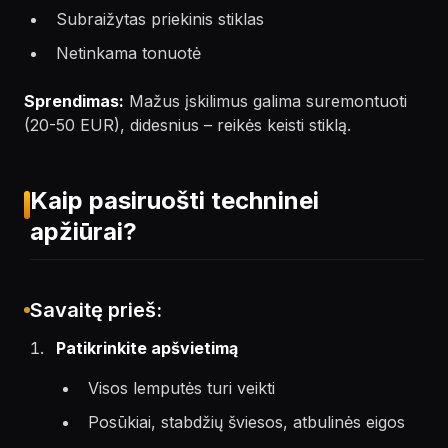
Subraižytas priekinis stiklas
Netinkama tonuotė
Sprendimas:
Mažus įskilimus galima suremontuoti
(20-50 EUR), didesnius – reikės keisti stiklą.
Kaip pasiruošti techninei
apžiūrai?
Savaitę prieš:
Patikrinkite apšvietimą
Visos lemputės turi veikti
Posūkiai, stabdžių šviesos, atbulinės eigos