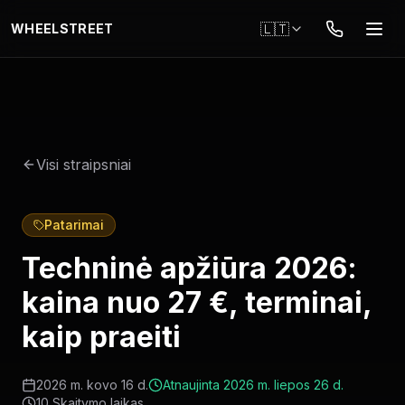
Pereiti į pagrindinį turinį
🇱🇹
WHEELSTREET
Visi straipsniai
Patarimai
Techninė apžiūra 2026:
kaina nuo 27 €, terminai,
kaip praeiti
2026 m. kovo 16 d.
Atnaujinta
2026 m. liepos 26 d.
10
Skaitymo laikas