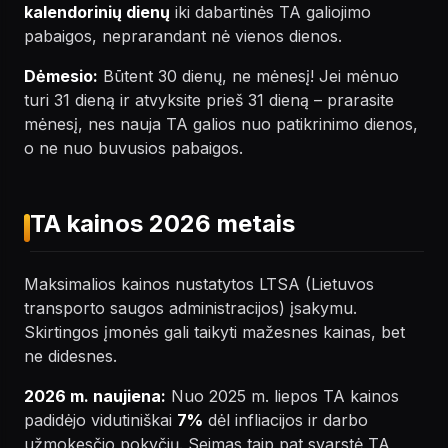
kalendorinių dienų
iki dabartinės TA galiojimo
pabaigos, neprarandant nė vienos dienos.
Dėmesio:
Būtent 30 dienų, ne mėnesį! Jei mėnuo
turi 31 dieną ir atvyksite prieš 31 dieną – prarasite
mėnesį, nes nauja TA galios nuo patikrinimo dienos,
o ne nuo buvusios pabaigos.
TA kainos 2026 metais
Maksimalios kainos nustatytos LTSA (Lietuvos
transporto saugos administracijos) įsakymu.
Skirtingos įmonės gali taikyti mažesnes kainas, bet
ne didesnes.
2026 m. naujiena:
Nuo 2025 m. liepos TA kainos
padidėjo vidutiniškai
7%
dėl infliacijos ir darbo
užmokesčio pokyčių. Seimas taip pat svarstė TA