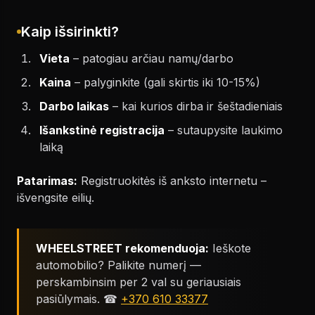
Kaip išsirinkti?
Vieta
– patogiau arčiau namų/darbo
Kaina
– palyginkite (gali skirtis iki 10-15%)
Darbo laikas
– kai kurios dirba ir šeštadieniais
Išankstinė registracija
– sutaupysite laukimo
laiką
Patarimas:
Registruokitės iš anksto internetu –
išvengsite eilių.
WHEELSTREET rekomenduoja:
Ieškote
automobilio? Palikite numerį —
perskambinsim per 2 val su geriausiais
pasiūlymais. ☎
+370 610 33377