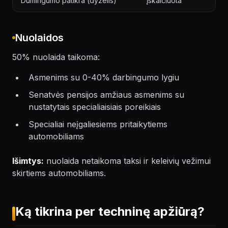
Dūmingumo patikra (dyzelis)
įskaičiuota
Nuolaidos
50% nuolaida taikoma:
Asmenims su 0-40% darbingumo lygiu
Senatvės pensijos amžiaus asmenims su
nustatytais specialiaisiais poreikiais
Specialiai neįgaliesiems pritaikytiems
automobiliams
Išimtys:
nuolaida netaikoma taksi ir keleivių vežimui
skirtiems automobiliams.
Ką tikrina per techninę apžiūrą?