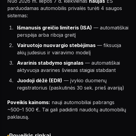
Nuo 2026 m. liepos 7 d. kiekvienas
naujas
ES
parduodamas automobilis privalės turėti 4 saugos
sistemas:
Išmanusis greičio limiteris (ISA)
— automatiškai
perspėja arba riboja greitį
Vairuotojo nuovargio stebėjimas
— fiksuoja
akių judesius ir vairavimo modelį
Avarinis stabdymo signalas
— automatiškai
aktyvuoja avarines šviesas staigiai stabdant
Juodoji dėžė (EDR)
— įvykio duomenų
registratorius (paskutinės 30 sek. prieš avariją)
Poveikis kainoms:
nauji automobiliai pabrangs
~500–1 500 €. Tai gali padidinti naudotų automobilių
paklausą.
Poveikis rinkai