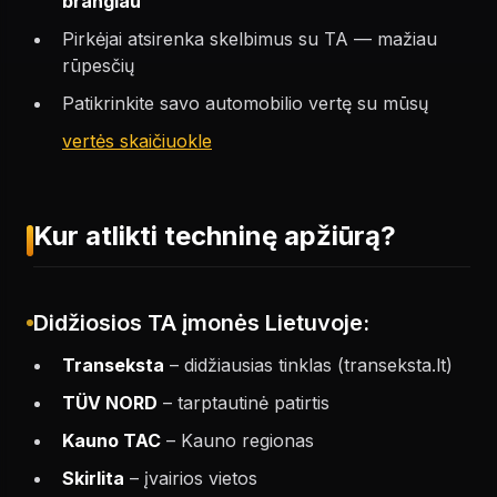
brangiau
Pirkėjai atsirenka skelbimus su TA — mažiau
rūpesčių
Patikrinkite savo automobilio vertę su mūsų
vertės skaičiuokle
Kur atlikti techninę apžiūrą?
Didžiosios TA įmonės Lietuvoje:
Transeksta
– didžiausias tinklas (transeksta.lt)
TÜV NORD
– tarptautinė patirtis
Kauno TAC
– Kauno regionas
Skirlita
– įvairios vietos