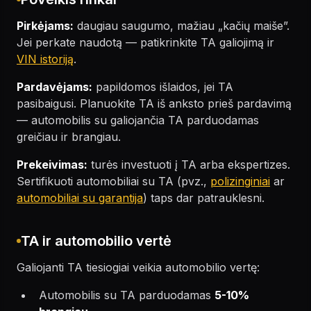
Pirkėjams:
daugiau saugumo, mažiau „kačių maiše”.
Jei perkate naudotą — patikrinkite TA galiojimą ir
VIN istoriją
.
Pardavėjams:
papildomos išlaidos, jei TA
pasibaigusi. Planuokite TA iš anksto prieš pardavimą
— automobilis su galiojančia TA parduodamas
greičiau ir brangiau.
Prekeivimas:
turės investuoti į TA arba ekspertizes.
Sertifikuoti automobiliai su TA (pvz.,
polizinginiai
ar
automobiliai su garantija
) taps dar patrauklesni.
TA ir automobilio vertė
Galiojanti TA tiesiogiai veikia automobilio vertę:
Automobilis su TA parduodamas
5-10%