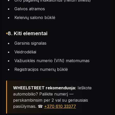
Oro pagalvių indikatorius (neturi šviesti)
Galvos atramos
Keleivių salono būklė
8. Kiti elementai
Garsinis signalas
Veidrodėliai
Važiuoklės numerio (VIN) matomumas
Registracijos numerių būklė
WHEELSTREET rekomenduoja:
Ieškote
automobilio? Palikite numerį —
perskambinsim per 2 val su geriausiais
pasiūlymais. ☎
+370 610 33377