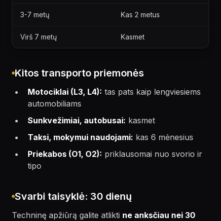
3-7 metų
Kas 2 metus
Virš 7 metų
Kasmet
Kitos transporto priemonės
Motociklai (L3, L4):
tas pats kaip lengviesiems
automobiliams
Sunkvežimiai, autobusai:
kasmet
Taksi, mokymui naudojami:
kas 6 mėnesius
Priekabos (O1, O2):
priklausomai nuo svorio ir
tipo
Svarbi taisyklė: 30 dienų
Techninę apžiūrą galite atlikti
ne anksčiau nei 30