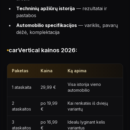
Techninių apžiūrų istorija
— rezultatai ir
pastabos
Automobilio specifikacijos
— variklis, pavarų
dėžė, komplektacija
carVertical kainos 2026:
Paketas
Kaina
Ką apima
Visa istorija vieno
1 ataskaita
29,99 €
automobilio
2
po 19,99
Kai renkatės iš dviejų
ataskaitos
€
variantų
3
po 16,99
Idealu lyginant kelis
ataskaitos
€
variantus