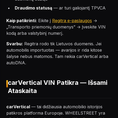
Draudimo statusą
— ar turi galiojantį TPVCA
Kaip patikrinti:
Eikite į
Regitra e-paslaugos
→
„Transporto priemonių duomenys” → Įveskite VIN
kodą arba valstybinį numerį.
Svarbu:
Regitra rodo tik Lietuvos duomenis. Jei
automobilis importuotas — avarijos ir rida kitose
šalyse nebus matomos. Tam reikia carVertical arba
autoDNA.
carVertical VIN Patikra — Išsami
Ataskaita
carVertical
— tai didžiausia automobilio istorijos
patikros platforma Europoje. WHEELSTREET yra