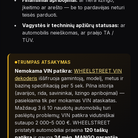
Finansiniai apribojimai:
ar nėra lizingo,
įkeitimo ar arešto — be to pardavėjas neturi
teisės parduoti.
Vagystės ir techninių apžiūrų statusas:
ar
automobilis neieškomas, ar praėjo TA /
TÜV.
TRUMPAS ATSAKYMAS
Nemokama VIN patikra:
WHEELSTREET VIN
dekoderis
iššifruoja gamintoją, modelį, metus ir
bazinę specifikaciją per 5 sek. Pilna istorija
(avarijos, rida, savininkai, lizingo apribojimai) —
pasiekiama tik per mokamas VIN ataskaitas.
Maždaug 3 iš 10 naudotų automobilių turi
paslėptų problemų; VIN patikra vidutiniškai
sutaupo 2 000–5 000 €. WHEELSTREET
pristatyti automobiliai praeina
120 taškų
patikrą
ir gauna
24 mėn. MANGO garantiją
.