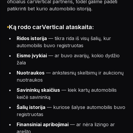
oficialus carVertical partneris, todėl galime padėti
patikrinti bet kurio automobilio istoriją.
Ką rodo carVertical ataskaita:
Ridos istorija
— tikra rida iš visų šalių, kur
automobilis buvo registruotas
Eismo įvykiai
— ar buvo avarijų, kokio dydžio
žala
Nuotraukos
— ankstesnių skelbimų ir aukcionų
nuotraukos
Savininkų skaičius
— kiek kartų automobilis
keičė savininką
Šalių istorija
— kuriose šalyse automobilis buvo
registruotas
Finansiniai apribojimai
— ar nėra lizingo ar
arešto