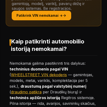
gamintoją, modelį, variklį, pavarų dėžę ir
saugos sistemas. Be registracijos.
Patikrink VIN nemokamai →
Kaip patikrinti automobilio
istoriją nemokamai?
Nemokamai galima pasitikrinti tris dalykus:
techninius duomenis pagal VIN
(
WHEELSTREET VIN dekoderis
— gamintojas,
modelis, metai, variklis, komplektacija per 5
sek.),
draustumą pagal valstybinį numerį
(
draudimo patikra
per Draudikų biurą) ir
techninės apžiūros istoriją
Regitros sistemoje.
Pilna istorija — rida, avarijos, savininkų skaičius,