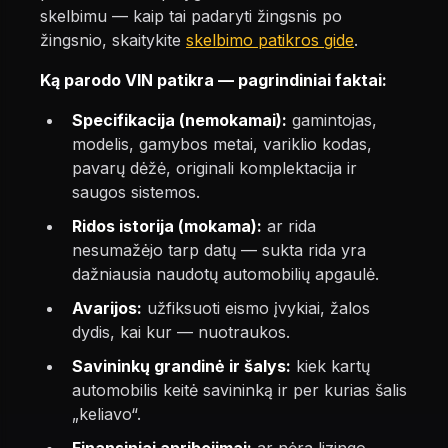
skelbimu — kaip tai padaryti žingsnis po
žingsnio, skaitykite
skelbimo patikros gide
.
Ką parodo VIN patikra — pagrindiniai faktai:
Specifikacija (nemokamai):
gamintojas,
modelis, gamybos metai, variklio kodas,
pavarų dėžė, originali komplektacija ir
saugos sistemos.
Ridos istorija (mokama):
ar rida
nesumažėjo tarp datų — sukta rida yra
dažniausia naudotų automobilių apgaulė.
Avarijos:
užfiksuoti eismo įvykiai, žalos
dydis, kai kur — nuotraukos.
Savininkų grandinė ir šalys:
kiek kartų
automobilis keitė savininką ir per kurias šalis
„keliavo“.