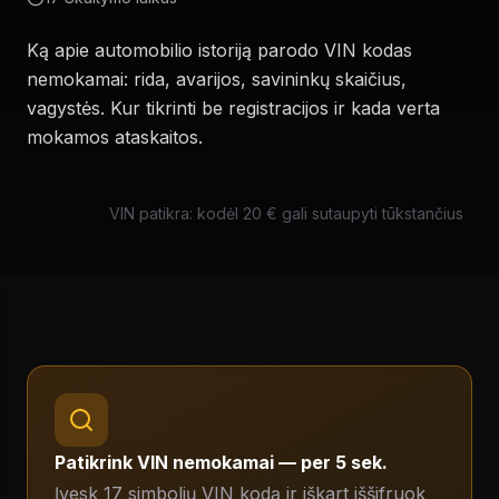
Ką apie automobilio istoriją parodo VIN kodas
nemokamai: rida, avarijos, savininkų skaičius,
vagystės. Kur tikrinti be registracijos ir kada verta
mokamos ataskaitos.
VIN patikra: kodėl 20 € gali sutaupyti tūkstančius
Patikrink VIN nemokamai — per 5 sek.
Įvesk 17 simbolių VIN kodą ir iškart iššifruok