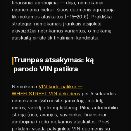
finansiniai apribojimai — deja, nemokamai
neprieinama niekur: šiuos duomenis agreguoja
tik mokamos ataskaitos (~15–20 €). Praktiška
strategija: nemokamais įrankiais atsijokite
akivaizdžiai netinkamus variantus, o mokamą
ataskaitą pirkite tik finaliniam kandidatui.
Trumpas atsakymas: ką
parodo VIN patikra
Nemokama
VIN kodo patikra —
WHEELSTREET VIN dekoderis
per 5 sekundes
nemokamai iššifruosite gamintoją, modelį,
metus, variklį ir komplektaciją. Pilną automobilio
istoriją (rida, avarijos, savininkai, finansiniai
apribojimai) rodo mokamos ataskaitos. Prieš
pirkdami visada palyginkite VIN duomenis su