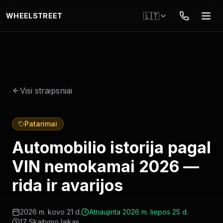
Pereiti į pagrindinį turinį
🇱🇹
WHEELSTREET
Visi straipsniai
Patarimai
Automobilio istorija pagal
VIN nemokamai 2026 —
rida ir avarijos
2026 m. kovo 21 d.
Atnaujinta
2026 m. liepos 25 d.
17
Skaitymo laikas