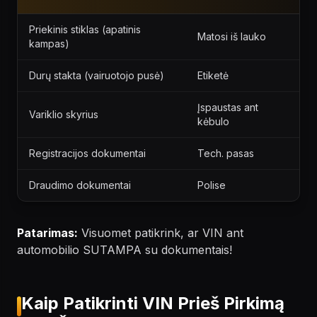
Priekinis stiklas (apatinis
Matosi iš lauko
kampas)
Durų stakta (vairuotojo pusė)
Etiketė
Įspaustas ant
Variklio skyrius
kėbulo
Registracijos dokumentai
Tech. pasas
Draudimo dokumentai
Polise
Patarimas:
Visuomet patikrink, ar VIN ant
automobilio SUTAMPA su dokumentais!
Kaip Patikrinti VIN Prieš Pirkimą