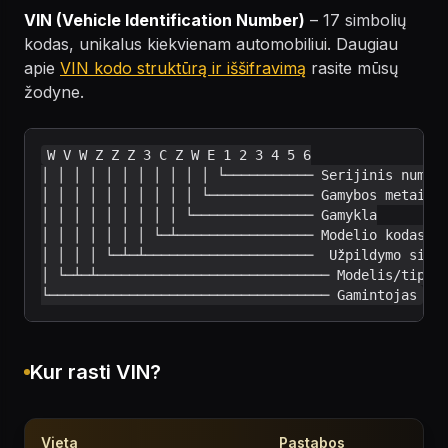
VIN (Vehicle Identification Number)
– 17 simbolių
kodas, unikalus kiekvienam automobiliui. Daugiau
apie
VIN kodo struktūrą ir iššifravimą
rasite mūsų
žodyne.
W V W Z Z Z 3 C Z W E 1 2 3 4 5 6

│ │ │ │ │ │ │ │ │ │ │ └─────────── Serijinis numeri
│ │ │ │ │ │ │ │ │ │ └───────────── Gamybos metai

│ │ │ │ │ │ │ │ │ └─────────────── Gamykla

│ │ │ │ │ │ │ └─┴───────────────── Modelio kodas

│ │ │ │ └─┴─┴─────────────────────  Užpildymo simbo
│ └─┴─┴───────────────────────────── Modelis/tipas

Kur rasti VIN?
Vieta
Pastabos