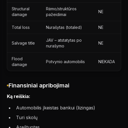
Structural
Rėmo/struktūros
NE
damage
pažeidimai
Total loss
Nurašytas (totaled)
NE
JAV – atstatytas po
Salvage title
NE
nurašymo
Flood
Potvynio automobilis
NIEKADA
damage
Finansiniai apribojimai
Ką reiškia:
Automobilis įkeistas bankui (lizingas)
Turi skolų
Areštuotas