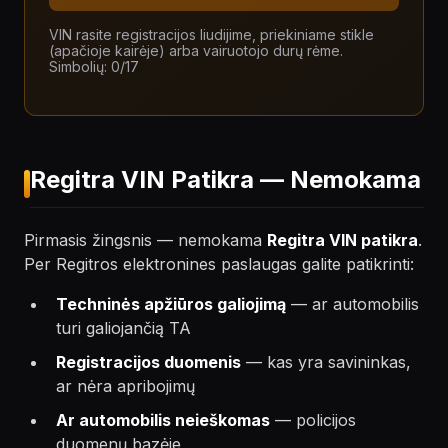
VIN rasite registracijos liudijime, priekiniame stikle
(apačioje kairėje) arba vairuotojo durų rėme.
Simbolių:
0
/17
Regitra VIN Patikra — Nemokama
Pirmasis žingsnis — nemokama
Regitra VIN patikra
.
Per Regitros elektronines paslaugas galite patikrinti:
Techninės apžiūros galiojimą
— ar automobilis
turi galiojančią TA
Registracijos duomenis
— kas yra savininkas,
ar nėra apribojimų
Ar automobilis neieškomas
— policijos
duomenų bazėje