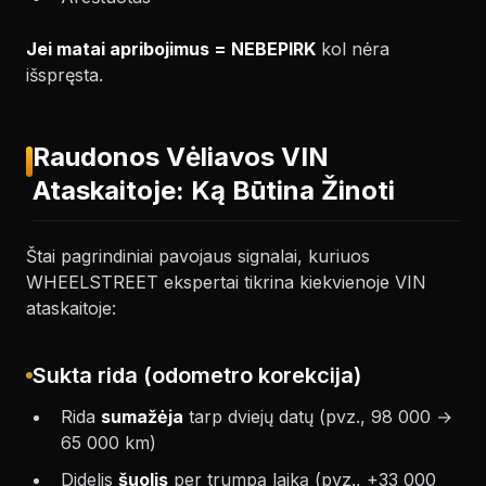
Jei matai apribojimus = NEBEPIRK
kol nėra
išspręsta.
Raudonos Vėliavos VIN
Ataskaitoje: Ką Būtina Žinoti
Štai pagrindiniai pavojaus signalai, kuriuos
WHEELSTREET ekspertai tikrina kiekvienoje VIN
ataskaitoje:
Sukta rida (odometro korekcija)
Rida
sumažėja
tarp dviejų datų (pvz., 98 000 →
65 000 km)
Didelis
šuolis
per trumpą laiką (pvz., +33 000