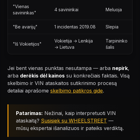
"Vienas
4 savininkai
Meluoja
savininkas"
"Be avarijų"
1 incidentas 2019.08
Slepia
Vokietija → Lenkija
Tarpininko
"Iš Vokietijos"
→ Lietuva
šalis
Jei bent vienas punktas nesutampa — arba
nepirk
,
arba
derėkis dėl kainos
su konkrečiais faktais. Visą
skelbimo ir VIN ataskaitos sutikrinimo procesą
detaliai aprašome
skelbimo patikros gide
.
Patarimas:
Nežinai, kaip interpretuoti VIN
ataskaitą?
Susisiek su WHEELSTREET
—
mūsų ekspertai išanalizuos ir pateiks verdiktą.