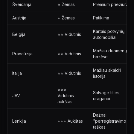
Šveicarija
⭐ Žemas
Premium priežiūra
Austrija
⭐ Žemas
Patikima
Kartais potvynių
Belgija
⭐⭐ Vidutinis
automobiliai
Mažiau duomenų
Prancūzija
⭐⭐ Vidutinis
bazėse
Mažiau skaidri
Italija
⭐⭐ Vidutinis
istorija
⭐⭐⭐
Salvage titles,
JAV
Vidutinis-
uraganai
aukštas
Dažnai
Lenkija
⭐⭐⭐ Aukštas
"perregistravimo"
taškas