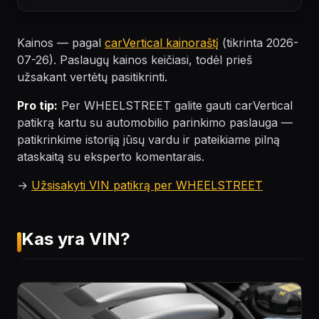
Kainos — pagal
carVertical kainoraštį
(tikrinta 2026-
07-26). Paslaugų kainos keičiasi, todėl prieš
užsakant vertėtų pasitikrinti.
Pro tip:
Per WHEELSTREET galite gauti carVertical
patikrą kartu su automobilio parinkimo paslauga —
patikrinkime istoriją jūsų vardu ir pateikiame pilną
ataskaitą su eksperto komentarais.
→
Užsisakyti VIN patikrą per WHEELSTREET
Kas yra VIN?