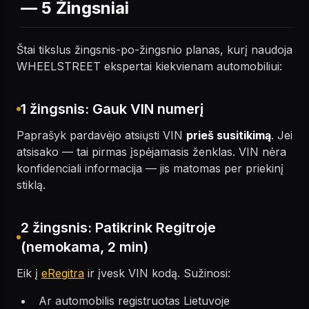
— 5 Žingsniai
Štai tikslus žingsnis-po-žingsnio planas, kurį naudoja
WHEELSTREET ekspertai kiekvienam automobiliui:
1 žingsnis: Gauk VIN numerį
Paprašyk pardavėjo atsiųsti VIN
prieš susitikimą
. Jei
atsisako — tai pirmas įspėjamasis ženklas. VIN nėra
konfidenciali informacija — jis matomas per priekinį
stiklą.
2 žingsnis: Patikrink Regitroje
(nemokama, 2 min)
Eik į
eRegitra
ir įvesk VIN kodą. Sužinosi:
Ar automobilis registruotas Lietuvoje