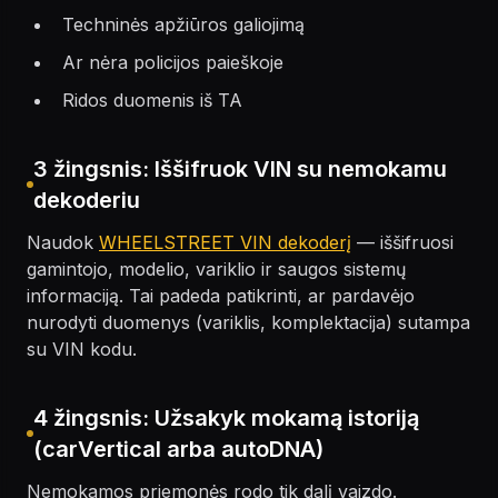
Techninės apžiūros galiojimą
Ar nėra policijos paieškoje
Ridos duomenis iš TA
3 žingsnis: Iššifruok VIN su nemokamu
dekoderiu
Naudok
WHEELSTREET VIN dekoderį
— iššifruosi
gamintojo, modelio, variklio ir saugos sistemų
informaciją. Tai padeda patikrinti, ar pardavėjo
nurodyti duomenys (variklis, komplektacija) sutampa
su VIN kodu.
4 žingsnis: Užsakyk mokamą istoriją
(carVertical arba autoDNA)
Nemokamos priemonės rodo tik dalį vaizdo.