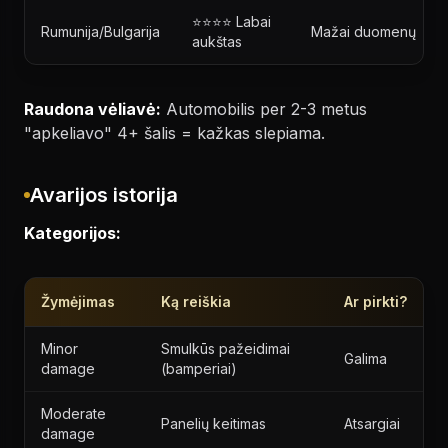
⭐⭐⭐⭐ Labai
Rumunija/Bulgarija
Mažai duomenų
aukštas
Raudona vėliavė:
Automobilis per 2-3 metus
"apkeliavo" 4+ šalis = kažkas slepiama.
Avarijos istorija
Kategorijos:
Žymėjimas
Ką reiškia
Ar pirkti?
Minor
Smulkūs pažeidimai
Galima
damage
(bamperiai)
Moderate
Panelių keitimas
Atsargiai
damage