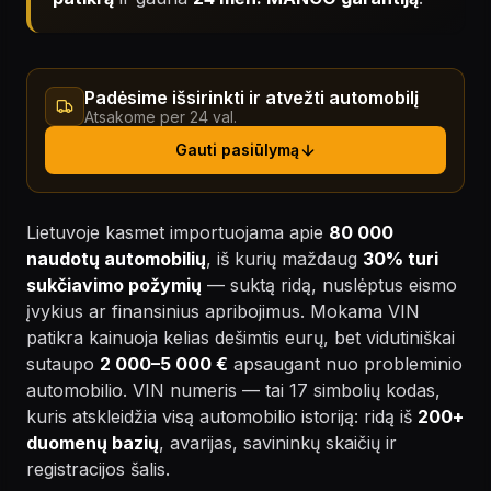
Padėsime išsirinkti ir atvežti automobilį
Atsakome per 24 val.
Gauti pasiūlymą
Lietuvoje kasmet importuojama apie
80 000
naudotų automobilių
, iš kurių maždaug
30% turi
sukčiavimo požymių
— suktą ridą, nuslėptus eismo
įvykius ar finansinius apribojimus. Mokama VIN
patikra kainuoja kelias dešimtis eurų, bet vidutiniškai
sutaupo
2 000–5 000 €
apsaugant nuo probleminio
automobilio. VIN numeris — tai 17 simbolių kodas,
kuris atskleidžia visą automobilio istoriją: ridą iš
200+
duomenų bazių
, avarijas, savininkų skaičių ir
registracijos šalis.