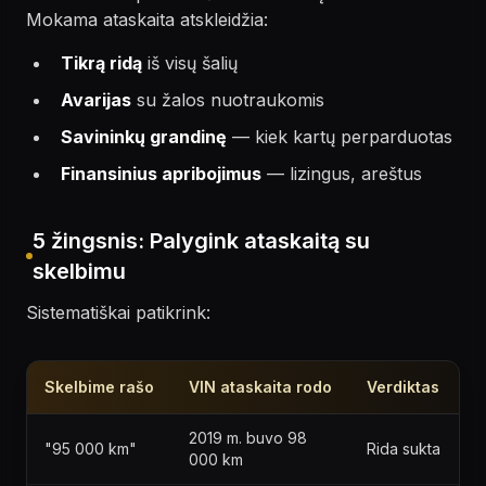
Mokama ataskaita atskleidžia:
Tikrą ridą
iš visų šalių
Avarijas
su žalos nuotraukomis
Savininkų grandinę
— kiek kartų perparduotas
Finansinius apribojimus
— lizingus, areštus
5 žingsnis: Palygink ataskaitą su
skelbimu
Sistematiškai patikrink:
Skelbime rašo
VIN ataskaita rodo
Verdiktas
2019 m. buvo 98
"95 000 km"
Rida sukta
000 km