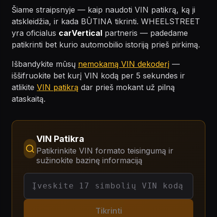
Šiame straipsnyje — kaip naudoti VIN patikrą, ką ji
atskleidžia, ir kada BŪTINA tikrinti. WHEELSTREET
yra oficialus
carVertical
partneris — padedame
patikrinti bet kurio automobilio istoriją prieš pirkimą.
Išbandykite mūsų
nemokamą VIN dekoderį
—
iššifruokite bet kurį VIN kodą per 5 sekundes ir
atlikite
VIN patikrą
dar prieš mokant už pilną
ataskaitą.
VIN Patikra
Patikrinkite VIN formato teisingumą ir
sužinokite bazinę informaciją
Tikrinti