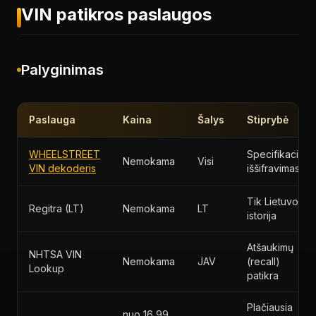
VIN patikros paslaugos
Palyginimas
Paslauga
Kaina
Šalys
Stiprybė
WHEELSTREET
Specifikacijų
Nemokama
Visi
VIN dekoderis
iššifravimas
Tik Lietuvos
Regitra (LT)
Nemokama
LT
istorija
Atšaukimų
NHTSA VIN
Nemokama
JAV
(recall)
Lookup
patikra
Plačiausia
nuo 16,99