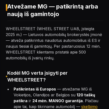
Atvežame MG — patikrintą arba
naują iš gamintojo
WHEELSTREET (WHEEL STREET UAB, įsteigta
2025 m.) — Lietuvos automobilių brokerystės įmonė
— atveža patikrintus naudotus automobilius iš ES ir
naujus tiesiai iš gamintojų. Per pastaruosius 12 mėn.
WHEELSTREET klientams pristatė apie 500
automobilių iš įvairių rinkų.
Kodėl MG verta įsigyti per
WHEELSTREET?
Patikrintas iš Europos
— atvežame MG iš
Vokietijos, Olandijos ar Belgijos su
120 taškų
patikra
ir
24 mėn. MANGO garantija
. Plačiau
apie tai, kaip tikriname automobilį —
skelbimo