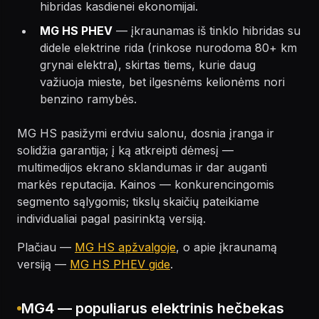
hibridas kasdienei ekonomijai.
MG HS PHEV
— įkraunamas iš tinklo hibridas su
didele elektrine rida (rinkose nurodoma 80+ km
grynai elektra), skirtas tiems, kurie daug
važiuoja mieste, bet ilgesnėms kelionėms nori
benzino ramybės.
MG HS pasižymi erdviu salonu, dosnia įranga ir
solidžia garantija; į ką atkreipti dėmesį —
multimedijos ekrano sklandumas ir dar auganti
markės reputacija. Kainos — konkurencingomis
segmento sąlygomis; tikslų skaičių pateikiame
individualiai pagal pasirinktą versiją.
Plačiau —
MG HS apžvalgoje
, o apie įkraunamą
versiją —
MG HS PHEV gide
.
MG4 — populiarus elektrinis hečbekas