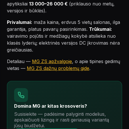
apytiksliai
13 000–26 000 €
(priklauso nuo metų,
versijos ir būklės).
Privalumai:
maža kaina, erdvus 5 vietų salonas, ilga
garantija, platus pavarų pasirinkimas.
Trūkumai:
vairavimo pojūtis ir medžiagų kokybė atsilieka nuo
klasės lyderių; elektrinės versijos DC įkrovimas nėra
greičiausias.
Detaliau —
MG ZS apžvalgoje
, o apie tipines gedimų
vietas —
MG ZS dažnų problemų gide
.
Domina MG ar kitas krosoveris?
Susisiekite — padėsime palyginti modelius,
apskaičiuoti lizingą ir rasti geriausią variantą
jūsų biudžetui.