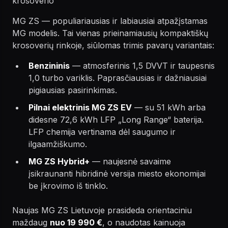
krosoverio
MG ZS — populiariausias ir labiausiai atpažįstamas
MG modelis. Tai vienas prieinamiausių kompaktiškų
krosoverių rinkoje, siūlomas trimis pavarų variantais:
Benzininis
— atmosferinis 1,5 DVVT ir taupesnis
1,0 turbo variklis. Paprasčiausias ir dažniausiai
pigiausias pasirinkimas.
Pilnai elektrinis MG ZS EV
— su 51 kWh arba
didesne 72,6 kWh LFP „Long Range“ baterija.
LFP chemija vertinama dėl saugumo ir
ilgaamžiškumo.
MG ZS Hybrid+
— naujesnė savaime
įsikraunanti hibridinė versija miesto ekonomijai
be įkrovimo iš tinklo.
Naujas MG ZS Lietuvoje prasideda orientaciniu
maždaug
nuo 19 990 €
, o naudotas kainuoja