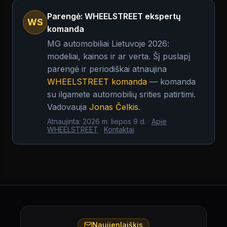
Parengė: WHEELSTREET ekspertų
WS
komanda
MG automobiliai Lietuvoje 2026:
modeliai, kainos ir ar verta.
Šį puslapį
parengė ir periodiškai atnaujina
WHEELSTREET komanda
— komanda
su ilgamete automobilių srities patirtimi.
Vadovauja
Jonas Čelkis
.
Atnaujinta
:
2026 m. liepos 9 d.
·
Apie
WHEELSTREET
·
Kontaktai
Naujienlaiškis