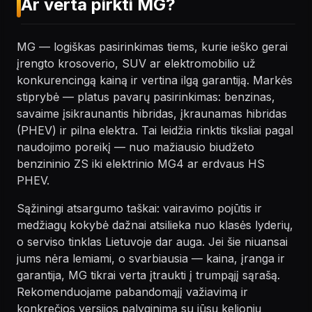
Ar verta pirkti MG?
MG — logiškas pasirinkimas tiems, kurie ieško gerai
įrengto krosoverio, SUV ar elektromobilio už
konkurencingą kainą ir vertina ilgą garantiją. Markės
stiprybė — platus pavarų pasirinkimas: benzinas,
savaime įsikraunantis hibridas, įkraunamas hibridas
(PHEV) ir pilna elektra. Tai leidžia rinktis tiksliai pagal
naudojimo poreikį — nuo mažiausio biudžeto
benzininio ZS iki elektrinio MG4 ar erdvaus HS
PHEV.
Sąžiningi atsargumo taškai: vairavimo pojūtis ir
medžiagų kokybė dažnai atsilieka nuo klasės lyderių,
o serviso tinklas Lietuvoje dar auga. Jei šie niuansai
jums nėra lemiami, o svarbiausia — kaina, įranga ir
garantija, MG tikrai verta įtraukti į trumpąjį sąrašą.
Rekomenduojame pabandomąjį važiavimą ir
konkrečios versijos palyginimą su jūsų kelionių