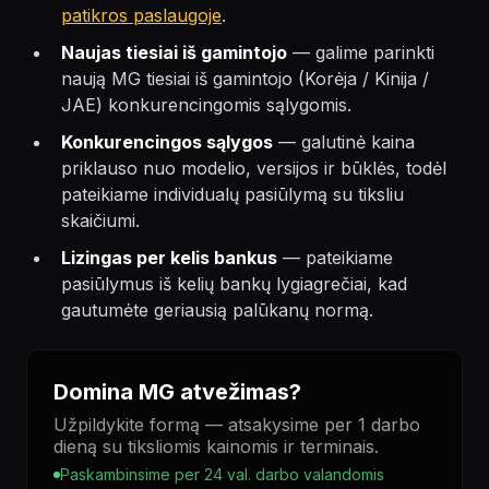
patikros paslaugoje
.
Naujas tiesiai iš gamintojo
— galime parinkti
naują MG tiesiai iš gamintojo (Korėja / Kinija /
JAE) konkurencingomis sąlygomis.
Konkurencingos sąlygos
— galutinė kaina
priklauso nuo modelio, versijos ir būklės, todėl
pateikiame individualų pasiūlymą su tiksliu
skaičiumi.
Lizingas per kelis bankus
— pateikiame
pasiūlymus iš kelių bankų lygiagrečiai, kad
gautumėte geriausią palūkanų normą.
Domina MG atvežimas?
Užpildykite formą — atsakysime per 1 darbo
dieną su tiksliomis kainomis ir terminais.
Paskambinsime per 24 val. darbo valandomis