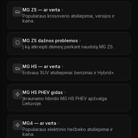
MG ZS — ar verta
Populiaraus krosoverio atsiliepimai, versijos ir
kaina.
MG ZS dažnos problemos
Į ką atkreipti dėmesį perkant naudotą MG ZS.
MG HS — ar verta
Erdvaus SUV atsiliepimai: benzinas ir Hybrid+.
MG HS PHEV gidas
Įkraunamo hibrido MG HS PHEV apžvalga
Lietuvoje.
MG4 — ar verta
Populiaraus elektrinio hečbeko atsiliepimai ir
kaina.