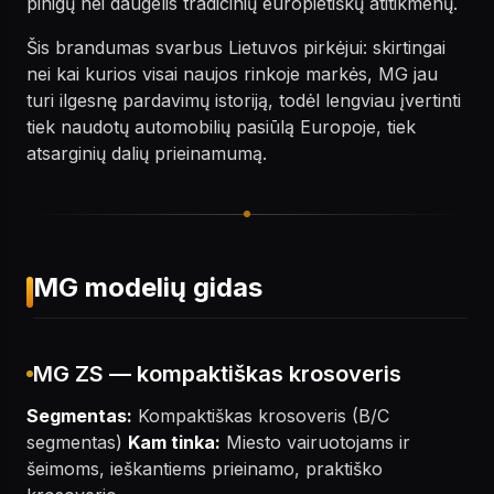
pinigų nei daugelis tradicinių europietiškų atitikmenų.
Šis brandumas svarbus Lietuvos pirkėjui: skirtingai
nei kai kurios visai naujos rinkoje markės, MG jau
turi ilgesnę pardavimų istoriją, todėl lengviau įvertinti
tiek naudotų automobilių pasiūlą Europoje, tiek
atsarginių dalių prieinamumą.
MG modelių gidas
MG ZS — kompaktiškas krosoveris
Segmentas:
Kompaktiškas krosoveris (B/C
segmentas)
Kam tinka:
Miesto vairuotojams ir
šeimoms, ieškantiems prieinamo, praktiško