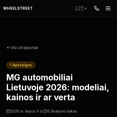
Pereiti į pagrindinį turinį
🇱🇹
WHEELSTREET
Visi straipsniai
Apžvalgos
MG automobiliai
Lietuvoje 2026: modeliai,
kainos ir ar verta
2026 m. liepos 9 d.
9
Skaitymo laikas