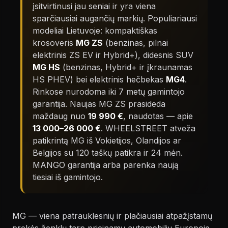
įsitvirtinusi jau seniai ir yra viena
sparčiausiai augančių markių. Populiariausi
modeliai Lietuvoje: kompaktiškas
krosoveris
MG ZS
(benzinas, pilnai
elektrinis ZS EV ir Hybrid+), didesnis SUV
MG HS
(benzinas, Hybrid+ ir įkraunamas
HS PHEV) bei elektrinis hečbekas
MG4
.
Rinkose nurodoma iki 7 metų gamintojo
garantija. Naujas MG ZS prasideda
maždaug nuo
19 990 €
, naudotas — apie
13 000–26 000 €
. WHEELSTREET atveža
patikrintą MG iš Vokietijos, Olandijos ar
Belgijos su 120 taškų patikra ir 24 mėn.
MANGO garantija arba parenka naują
tiesiai iš gamintojo.
MG — viena patrauklesnių ir plačiausiai atpažįstamų