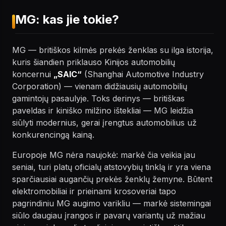
MG: kas jie tokie?
MG — britiškos kilmės prekės ženklas su ilga istorija,
kuris šiandien priklauso Kinijos automobilių
koncernui
„SAIC“
(Shanghai Automotive Industry
Corporation) — vienam didžiausių automobilių
gamintojų pasaulyje. Toks derinys — britiškas
paveldas ir kiniško milžino ištekliai — MG leidžia
siūlyti modernius, gerai įrengtus automobilius už
konkurencingą kainą.
Europoje MG nėra naujokė: markė čia veikia jau
seniai, turi platų oficialų atstovybių tinklą ir yra viena
sparčiausiai augančių prekės ženklų žemyne. Būtent
elektromobiliai ir prieinami krosoveriai tapo
pagrindiniu MG augimo varikliu — markė sistemingai
siūlo daugiau įrangos ir pavarų variantų už mažiau