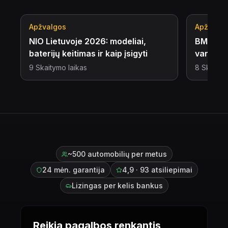
Apžvalgos
Apžvalg
NIO Lietuvoje 2026: modeliai,
BMW G20
baterijų keitimas ir kaip įsigyti
variklia
9
Skaitymo laikas
8
Skaitym
~500 automobilių per metus
24 mėn. garantija
4,9 · 93 atsiliepimai
Lizingas per kelis bankus
Reikia pagalbos renkantis