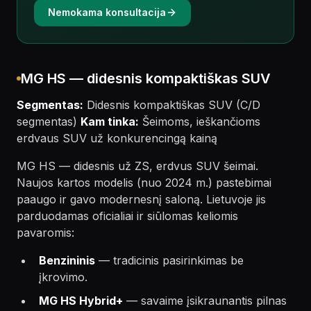
Nemokama konsultacija
MG HS — didesnis kompaktiškas SUV
Segmentas:
Didesnis kompaktiškas SUV (C/D
segmentas)
Kam tinka:
Šeimoms, ieškančioms
erdvaus SUV už konkurencingą kainą
MG HS — didesnis už ZS, erdvus SUV šeimai.
Naujos kartos modelis (nuo 2024 m.) pastebimai
paaugo ir gavo modernesnį saloną. Lietuvoje jis
parduodamas oficialiai ir siūlomas keliomis
pavaromis:
Benzininis
— tradicinis pasirinkimas be
įkrovimo.
MG HS Hybrid+
— savaime įsikraunantis pilnas