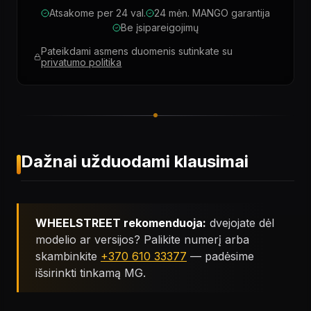
Atsakome per 24 val.
24 mėn. MANGO garantija
Be įsipareigojimų
Pateikdami asmens duomenis sutinkate su
privatumo politika
Dažnai užduodami klausimai
WHEELSTREET rekomenduoja:
dvejojate dėl
modelio ar versijos? Palikite numerį arba
skambinkite
+370 610 33377
— padėsime
išsirinkti tinkamą MG.