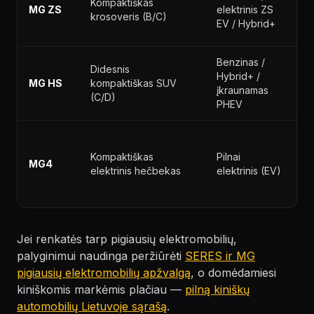
Kompaktiškas
p
MG ZS
elektrinis ZS
krosoveris (B/C)
š
EV / Hybrid+
kr
Benzinas /
Še
Didesnis
Hybrid+ /
er
MG HS
kompaktiškas SUV
įkraunamas
mi
(C/D)
PHEV
na
T
ku
Kompaktiškas
Pilnai
MG4
p
elektrinis hečbekas
elektrinis (EV)
pr
el
Jei renkatės tarp pigiausių elektromobilių,
palyginimui naudinga peržiūrėti
SERES ir MG
pigiausių elektromobilių apžvalgą
, o domėdamiesi
kiniškomis markėmis plačiau —
pilną kiniškų
automobilių Lietuvoje sąrašą
.