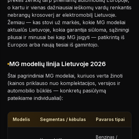
prekės ženklų tarp prieinamų automobilių Europoje,
o kartu ir vienas dažniausiai ieškomų vardų renkantis
nebrangų krosoverį ar elektromobilį Lietuvoje.
Žemiau — kas stovi už markės, kokie MG modeliai
aktualūs Lietuvoje, kokia garantija siūloma, sąžiningi
pliusai ir minusai bei kaip MG įsigyti — patikrintą iš
Europos arba naują tiesiai iš gamintojo.
MG modelių linija Lietuvoje 2026
Štai pagrindiniai MG modeliai, kuriuos verta žinoti
(kainos priklauso nuo komplektacijos, versijos ir
automobilio būklės — konkretų pasiūlymą
pateikiame individualiai):
Modelis
Segmentas / kėbulas
Pavaros tipai
K
Mi
Benzinas /