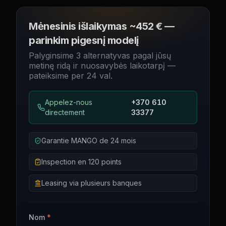
Mėnesinis išlaikymas ~452 € —
parinkim pigesnį modelį
Palyginsime 3 alternatyvas pagal jūsų
metinę ridą ir nuosavybės laikotarpį —
pateiksime per 24 val.
Appelez-nous
+370 610
directement
33377
Garantie MANGO de 24 mois
Inspection en 120 points
Leasing via plusieurs banques
Nom
*