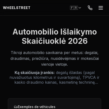
Aller au contenu principal
🇫🇷
WHEELSTREET
Automobilio Išlaikymo
Skaičiuoklė 2026
Tikroji automobilio savikaina per metus: degalai,
draudimas, priežiūra, nusidėvėjimas ir mokesčiai
vienoje vietoje.
Ką skaičiuoja įrankis:
degalų išlaidas (pagal
nuvažiuotus kilometrus ir suvartojimą), TPVCA ir
kasko draudimo kainas, kasmetinę techninę
apžiūrą, vidutines remonto išlaidas pagal modelį,
automobilio nusidėvėjimą per metus ir valstybinį
taršos mokestį (jei taikoma). Rezultatas – pilna
metinė savikaina su mėnesiniu vidurku.
Exemples de véhicules