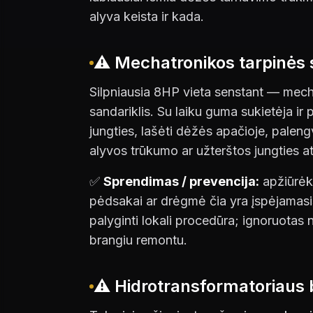
alyva keista ir kada.
⚠️ Mechatronikos tarpinės 
Silpniausia 8HP vieta senstant — mech
sandariklis. Su laiku guma sukietėja ir 
jungties, lašėti dėžės apačioje, palen
alyvos trūkumo ar užterštos jungties a
✅
Sprendimas / prevencija:
apžiūrėk
pėdsakai ar drėgmė čia yra įspėjamasis
palyginti lokali procedūra; ignoruotas
brangiu remontu.
⚠️ Hidrotransformatoriaus 