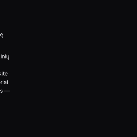
žę
inių
kite
riai
is —