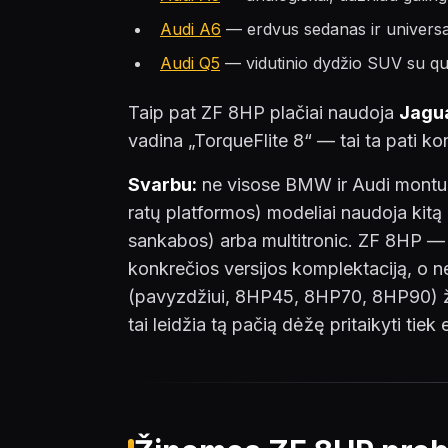
Audi A6
— erdvus sedanas ir universala
Audi Q5
— vidutinio dydžio SUV su qu
Taip pat ZF 8HP plačiai naudoja
Jagu
vadina „TorqueFlite 8“ — tai ta pati kon
Svarbu:
ne visose BMW ir Audi montuoj
ratų platformos) modeliai naudoja kitą
sankabos) arba multitronic. ZF 8HP — ta
konkrečios versijos komplektaciją, o n
(pavyzdžiui, 8HP45, 8HP70, 8HP90) žy
tai leidžia tą pačią dėžę pritaikyti tie