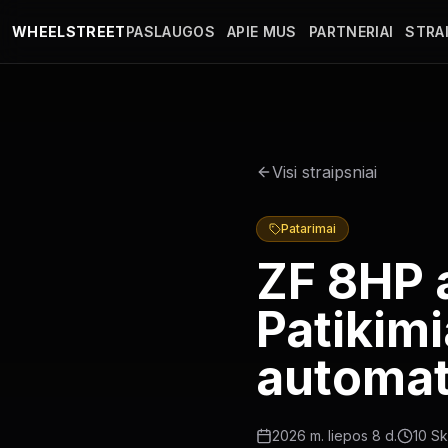
Pereiti į pagrindinį turinį
WHEELSTREET
PASLAUGOS
APIE MUS
PARTNERIAI
STRAI
Visi straipsniai
Patarimai
ZF 8HP 
Patikimi
automa
2026 m. liepos 8 d.
10
Sk