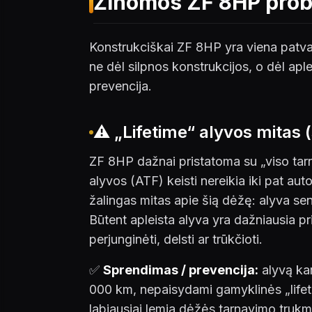
Žinomos ZF 8HP pro
Konstrukciškai ZF 8HP yra viena patvar
ne dėl silpnos konstrukcijos, o dėl ap
prevencija.
⚠️ „Lifetime“ alyvos mitas 
ZF 8HP dažnai pristatoma su „viso tar
alyvos (ATF) keisti nereikia iki pat au
žalingas mitas apie šią dėžę: alyva se
Būtent apleista alyva yra dažniausia pr
perjunginėti, delsti ar trūkčioti.
✅
Sprendimas / prevencija:
alyvą kar
000 km, nepaisydami gamyklinės „lifeti
labiausiai lemia dėžės tarnavimo trukm