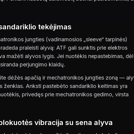
sandariklio tekėjimas
atronikos jungties (vadinamosios „sleeve“ tarpinės)
pradeda praleisti alyvą: ATF gali sunktis prie elektros
gva mažėti alyvos lygis. Jei nuotėkis nepastebimas, dėl
tsiranda perjungimo klaidų.
ite dėžės apačią ir mechatronikos jungties zoną — al
 ženklas. Anksti pastebėto sandariklio keitimas yra
 nuotėkis, privedęs prie mechatronikos gedimo, virsta
blokuotės vibracija su sena alyva