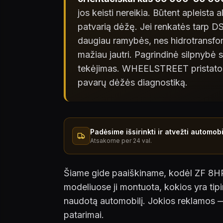
jos keisti nereikia. Būtent apleista a
patvarią dėžę. Jei renkatės tarp 
daugiau ramybės, nes hidrotransfor
mažiau jautri. Pagrindinė silpnybė
tekėjimas. WHEELSTREET pristatom
pavarų dėžės diagnostiką.
Padėsime išsirinkti ir atvežti automobi
Atsakome per 24 val.
Šiame gide paaiškiname, kodėl ZF 8HP 
modeliuose ji montuota, kokios yra tipi
naudotą automobilį. Jokios reklamos — 
patarimai.