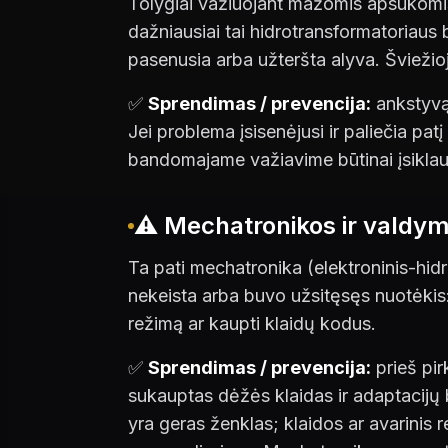
Tolygiai važiuojant mažomis apsukomis 
dažniausiai tai hidrotransformatoriaus
pasenusia arba užteršta alyva. Šviežio
✅
Sprendimas / prevencija:
ankstyvą 
Jei problema įsisenėjusi ir paliečia pa
bandomajame važiavime būtinai įsiklausy
⚠️ Mechatronikos ir valdym
Ta pati mechatronika (elektroninis-hidra
nekeista arba buvo užsitęsęs nuotėkis: 
režimą ar kaupti klaidų kodus.
✅
Sprendimas / prevencija:
prieš pir
sukauptas dėžės klaidas ir adaptacijų b
yra geras ženklas; klaidos ar avarinis 