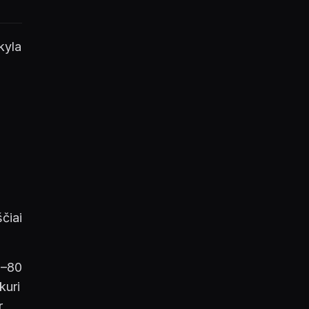
kyla
.
čiai
0–80
kuri
r