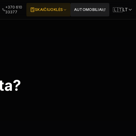
+370 610
🇱🇹
LT
SKAIČIUOKLĖS
AUTOMOBILIAI
33377
ta?