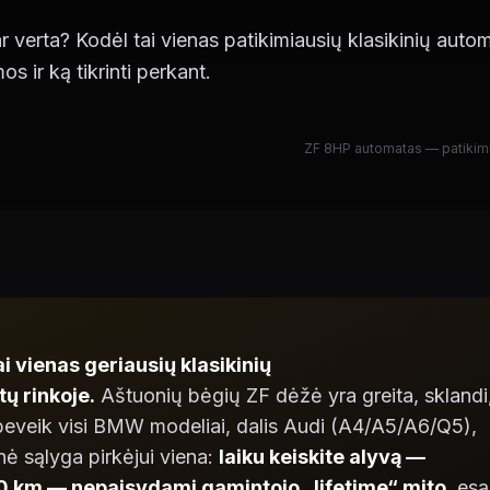
erta? Kodėl tai vienas patikimiausių klasikinių automa
s ir ką tikrinti perkant.
ZF 8HP automatas — patikimiau
i vienas geriausių klasikinių
ų rinkoje.
Aštuonių bėgių ZF dėžė yra greita, sklandi
a beveik visi BMW modeliai, dalis Audi (A4/A5/A6/Q5),
ė sąlyga pirkėjui viena:
laiku keiskite alyvą —
0 km — nepaisydami gamintojo „lifetime“ mito
, esą