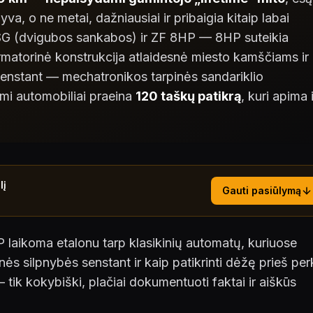
lyva, o ne metai, dažniausiai ir pribaigia kitaip labai
DSG (dvigubos sankabos) ir ZF 8HP — 8HP suteikia
matorinė konstrukcija atlaidesnė miesto kamščiams ir
 senstant — mechatronikos tarpinės sandariklio
i automobiliai praeina
120 taškų patikrą
, kuri apima i
lį
Gauti pasiūlymą
laikoma etalonu tarp klasikinių automatų, kuriuose
nės silpnybės senstant ir kaip patikrinti dėžę prieš per
tik kokybiški, plačiai dokumentuoti faktai ir aiškūs