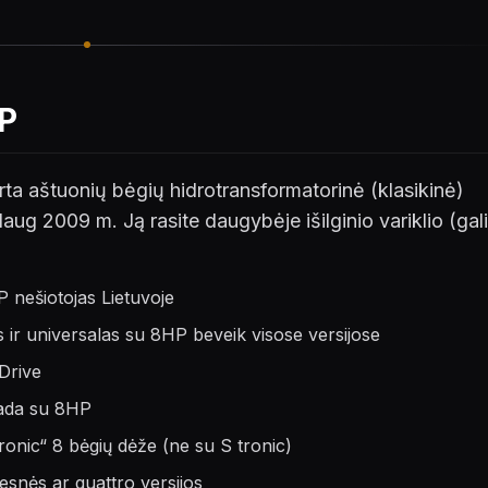
P
ta aštuonių bėgių hidrotransformatorinė (klasikinė)
 2009 m. Ją rasite daugybėje išilginio variklio (gali
 nešiotojas Lietuvoje
ir universalas su 8HP beveik visose versijose
Drive
sada su 8HP
ptronic“ 8 bėgių dėže (ne su S tronic)
esnės ar quattro versijos