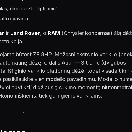
s, dalis su ZF „tiptronic“
attro pavara
ar
ir
Land Rover
, o
RAM
(Chrysler koncernas) šią dė
strukcija.
ama būtent ZF 8HP. Mažesni skersinio variklio (priek
 automatinę dėžę, o dalis Audi — S tronic (dvigubos
i išilginio variklio platformų dėžė, todėl visada tikrin
e pasikliaukite vien modelio pavadinimu. Modelio nume
mi apytikslį didžiausią sukimo momentą niutonmetra
k ekonomiškiems, tiek galingiems varikliams.