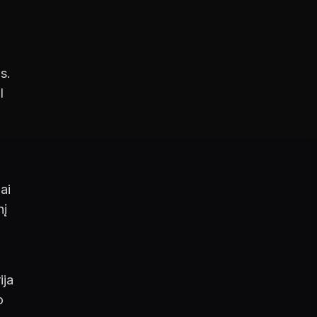
s.
l
ai
nį
ija
o