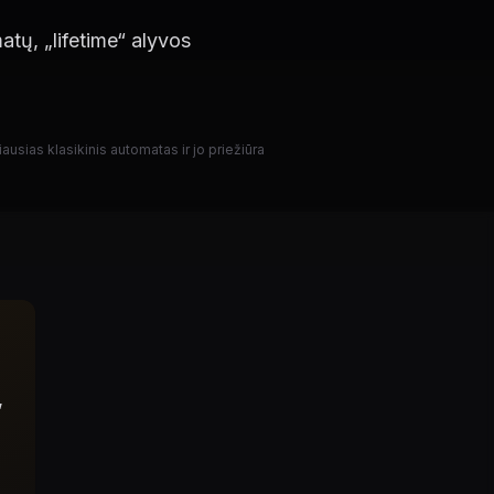
tų, „lifetime“ alyvos
sias klasikinis automatas ir jo priežiūra
,