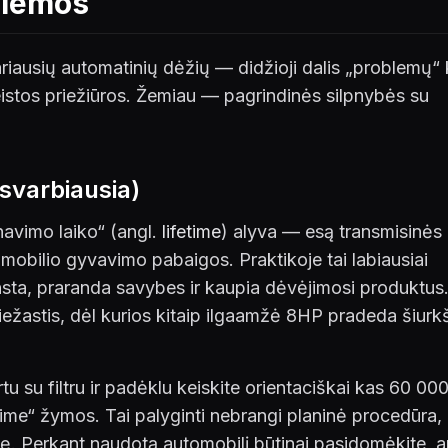
blemos
iausių automatinių dėžių — didžioji dalis „problemų“ 
leistos priežiūros. Žemiau — pagrindinės silpnybės su
(svarbiausia)
navimo laiko“ (angl.
lifetime
) alyva — esą transmisinės
tomobilio gyvavimo pabaigos. Praktikoje tai labiausiai
nsta, praranda savybes ir kaupia dėvėjimosi produktus
iežastis, dėl kurios kitaip ilgaamžė 8HP pradeda šiurkš
tu su filtru ir padėklu keiskite orientaciškai kas 60 00
me“ žymos. Tai palyginti nebrangi planinė procedūra, 
ę. Perkant naudotą automobilį būtinai pasidomėkite, a