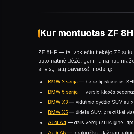
Kur montuotas ZF 8H
ZF 8HP — tai vokiečių tiekėjo ZF sukur
automatinė dėžė, gaminama nuo maždaug
ar visų ratų pavaros) modelių:
BMW 3 serija
— bene tipiškiausias 8HP
BMW 5 serija
— verslo klasės sedanas 
BMW X3
— vidutinio dydžio SUV su x
BMW X5
— didelis SUV, praktiškai vi
Audi A4
— dalis versijų su išilgine „ti
Audi A5
— analogiškai, dažniau galing