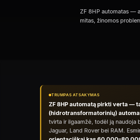
ZF 8HP automatas — ar v
mitas, žinomos problemo
TRUMPAS ATSAKYMAS
ZF 8HP automatą pirkti verta — ta
(hidrotransformatorinių) automat
tvirta ir ilgaamžė, todėl ją naudoj
Jaguar, Land Rover bei RAM. Esmin
orientaciškai kas 60 000–80 00