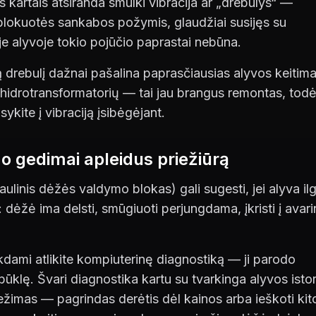
kartais atsiranda smulki vibracija ar „drebulys“ —
 blokuotės sankabos požymis, glaudžiai susijęs su
je alyvoje tokio pojūčio paprastai nebūna.
drebulį dažnai pašalina paprasčiausias alyvos keitima
tį hidrotransformatorių — tai jau brangus remontas, todė
kite į vibraciją įsibėgėjant.
o gedimai apleidus priežiūrą
ulinis dėžės valdymo blokas) gali sugesti, jei alyva ilg
dėžė ima delsti, smūgiuoti perjungdama, įkristi į avari
kdami atlikite kompiuterinę diagnostiką — ji parodo
ūklę. Švari diagnostika kartu su tvarkinga alyvos istor
režimas — pagrindas derėtis dėl kainos arba ieškoti kit