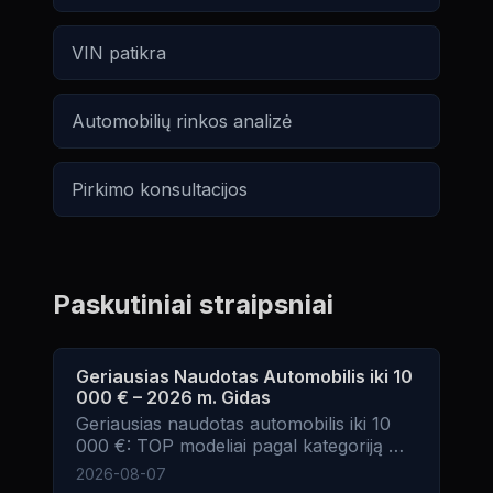
VIN patikra
Automobilių rinkos analizė
Pirkimo konsultacijos
Paskutiniai straipsniai
Geriausias Naudotas Automobilis iki 10
000 € – 2026 m. Gidas
Geriausias naudotas automobilis iki 10
000 €: TOP modeliai pagal kategoriją —
sedanai, SUV, universalai, miesto
2026-08-07
automobiliai.