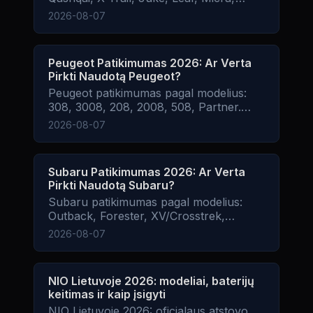
Navara. Kurie varikliai patikimiausi,.
2026-08-07
Peugeot Patikimumas 2026: Ar Verta
Pirkti Naudotą Peugeot?
Peugeot patikimumas pagal modelius:
308, 3008, 208, 2008, 508, Partner.
Kurie varikliai patikimiausi,.
2026-08-07
Subaru Patikimumas 2026: Ar Verta
Pirkti Naudotą Subaru?
Subaru patikimumas pagal modelius:
Outback, Forester, XV/Crosstrek,
Impreza, Legacy, WRX. Kurie varikliai
2026-08-07
patikimiausi,.
NIO Lietuvoje 2026: modeliai, baterijų
keitimas ir kaip įsigyti
NIO Lietuvoje 2026: oficialaus atstovo