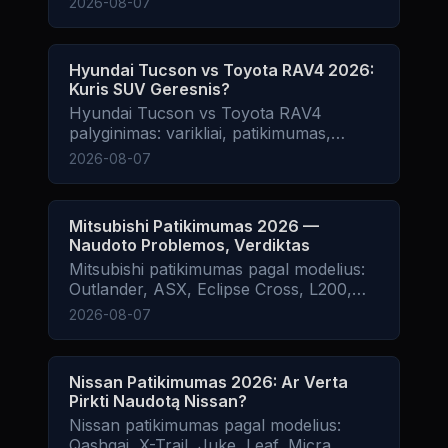
2026-08-07
geresnis pasirinkimas 2026 metais.
Hyundai Tucson vs Toyota RAV4 2026:
Kuris SUV Geresnis?
Hyundai Tucson vs Toyota RAV4
palyginimas: varikliai, patikimumas,
kainos, eksploatacijos kaštai.
2026-08-07
Mitsubishi Patikimumas 2026 —
Naudoto Problemos, Verdiktas
Mitsubishi patikimumas pagal modelius:
Outlander, ASX, Eclipse Cross, L200,
Pajero. Kurie varikliai patikimiausi,.
2026-08-07
Nissan Patikimumas 2026: Ar Verta
Pirkti Naudotą Nissan?
Nissan patikimumas pagal modelius:
Qashqai, X-Trail, Juke, Leaf, Micra,