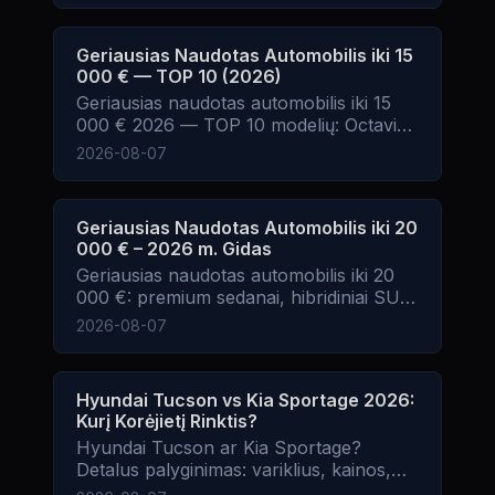
Geriausias Naudotas Automobilis iki 15
000 € — TOP 10 (2026)
Geriausias naudotas automobilis iki 15
000 € 2026 — TOP 10 modelių: Octavia,
Golf, Tucson, Sportage, Mazda CX-3,
2026-08-07
Honda Jazz, Astra. Patikimumas, kaina,
eksploatacija. WHEELSTREET ekspertų
gidas.
Geriausias Naudotas Automobilis iki 20
000 € – 2026 m. Gidas
Geriausias naudotas automobilis iki 20
000 €: premium sedanai, hibridiniai SUV,
naujausios kartos modeliai.
2026-08-07
Hyundai Tucson vs Kia Sportage 2026:
Kurį Korėjietį Rinktis?
Hyundai Tucson ar Kia Sportage?
Detalus palyginimas: variklius, kainos,
patikimumas, erdvė, įranga ir kuris