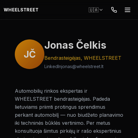
Перейти до основного вмісту
🇺🇦
WHEELSTREET
Jonas Čelkis
JČ
Bendrasteigėjas, WHEELSTREET
LinkedIn
jonas@wheelstreet.lt
Automobilių rinkos ekspertas ir
WHEELSTREET bendrasteigėjas. Padeda
lietuviams priimti protingus sprendimus
perkant automobilį — nuo biudžeto planavimo
iki techninės būklės vertinimo. Per metus
konsultuoja šimtus pirkėjų ir rašo ekspertinius