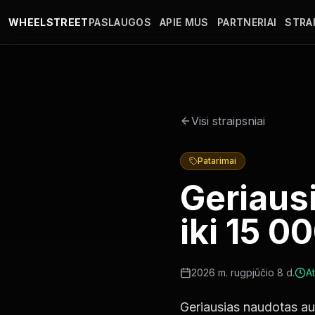
Pereiti į pagrindinį turinį
WHEELSTREET
PASLAUGOS
APIE MUS
PARTNERIAI
STRAI
Visi straipsniai
Patarimai
Geriaus
iki 15 0
2026 m. rugpjūčio 8 d.
At
Geriausias naudotas au