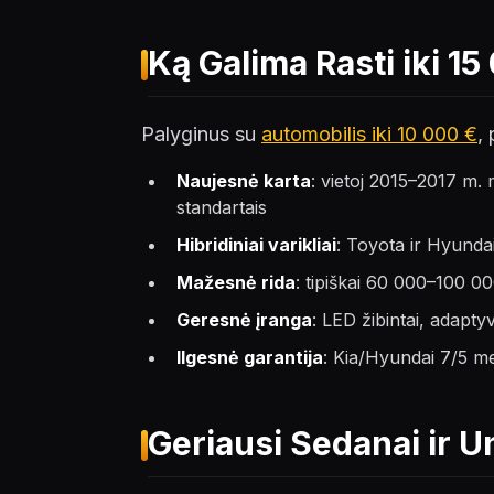
Ką Galima Rasti iki 15
Palyginus su
automobilis iki 10 000 €
,
Naujesnė karta
: vietoj 2015–2017 m.
standartais
Hibridiniai varikliai
: Toyota ir Hyunda
Mažesnė rida
: tipiškai 60 000–100 
Geresnė įranga
: LED žibintai, adapt
Ilgesnė garantija
: Kia/Hyundai 7/5 met
Geriausi Sedanai ir Un