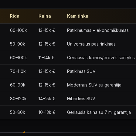
Rida
Kaina
Kam tinka
60–100k
13–15k €
Patikimumas + ekonomiškumas
50–90k
12–15k €
Universalus pasirinkimas
60–100k
11–14k €
Geriausias kainos/erdvės santykis
70–110k
13–15k €
Patikimas SUV
60–90k
12–15k €
Modernus SUV su garantija
80–120k
14–15k €
Hibridinis SUV
50–80k
10–13k €
Geriausia kaina su 7 m. garantija