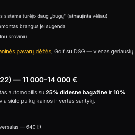
 sistema turėjo daug „bugų” (atnaujinta vėliau)
emontas brangus jei sugenda
ilnu kroviniu
aninės pavarų dėžės
, Golf su DSG — vienas geriausių
22) — 11 000–14 000 €
ytas automobilis su
25% didesne bagažine
ir
10%
via siūlo puikų kainos ir vertės santykį.
iversalas — 640 l!)