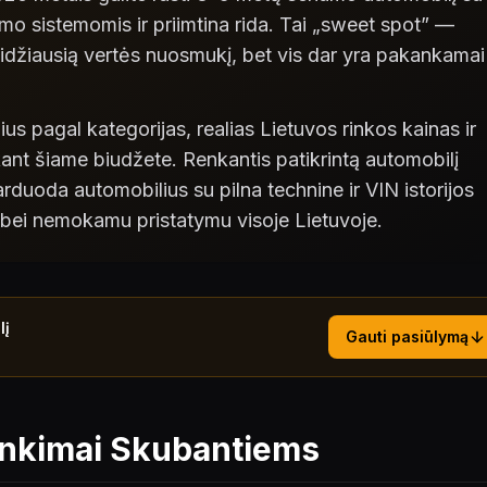
o sistemomis ir priimtina rida. Tai „sweet spot” —
didžiausią vertės nuosmukį, bet vis dar yra pakankamai
s pagal kategorijas, realias Lietuvos rinkos kainas ir
kant šiame biudžete. Renkantis patikrintą automobilį
oda automobilius su pilna technine ir VIN istorijos
bei nemokamu pristatymu visoje Lietuvoje.
lį
Gauti pasiūlymą
inkimai Skubantiems