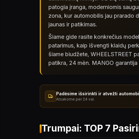
patogia įranga, moderniomis saugum
zona, kur automobilis jau prarado 
jaunas ir patikimas.
Šiame gide rasite konkrečius modeliu
patarimus, kaip išvengti klaidų per
šiame biudžete, WHEELSTREET pardu
patikra, 24 mėn. MANGO garantija 
Padėsime išsirinkti ir atvežti automobi
Atsakome per 24 val.
Trumpai: TOP 7 Pasir