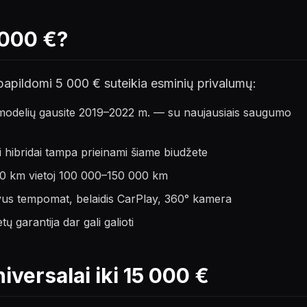
 000 €?
 papildomi 5 000 € suteikia esminių privalumų:
 modelių gausite 2019–2022 m. — su naujausiais saugumo
i hibridai tampa prieinami šiame biudžete
000 km vietoj 100 000–150 000 km
yvus tempomat, belaidis CarPlay, 360° kamera
ų garantija dar gali galioti
iversalai iki 15 000 €