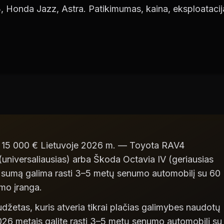
 Honda Jazz, Astra. Patikimumas, kaina, eksploata
ki 15 000 € Lietuvoje 2026 m. — Toyota RAV4
(universaliausias) arba Škoda Octavia IV (geriausias
ą sumą galima rasti 3–5 metų senumo automobilį su 60
mo įranga.
udžetas, kuris atveria tikrai plačias galimybes naudotų
026 metais galite rasti 3–5 metų senumo automobilį su