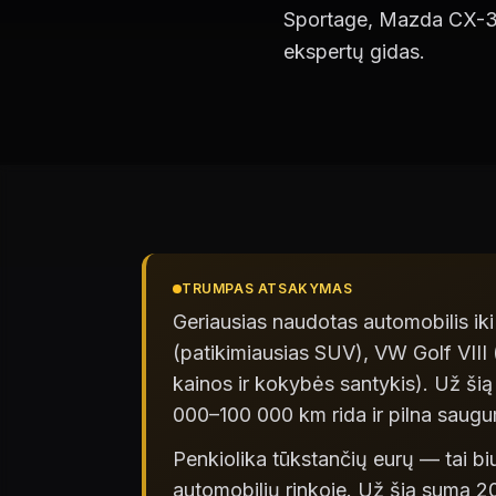
Sportage, Mazda CX-3,
ekspertų gidas.
TRUMPAS ATSAKYMAS
Geriausias naudotas automobilis i
(patikimiausias SUV), VW Golf VIII 
kainos ir kokybės santykis). Už ši
000–100 000 km rida ir pilna saugu
Penkiolika tūkstančių eurų — tai bi
automobilių rinkoje. Už šią sumą 2