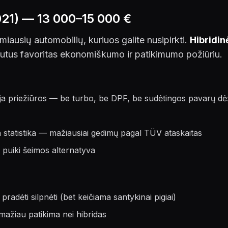
021) — 13 000–15 000 €
miausių automobilių, kuriuos galite nusipirkti.
Hibridin
utus favoritas ekonomiškumo ir patikimumo požiūriu.
lauja priežiūros — be turbo, be DPF, be sudėtingos pavarų d
 statistika — mažiausiai gedimų pagal TÜV ataskaitas
 puiki šeimos alternatyva
pradėti silpnėti (bet keičiama santykinai pigiai)
mažiau patikima nei hibridas