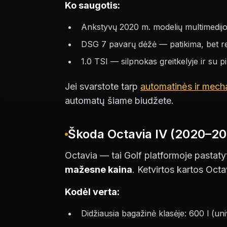
Ko saugotis:
Ankstyvų 2020 m. modelių multimedijos
DSG 7 pavarų dėžė — patikima, bet r
1.0 TSI — silpnokas greitkelyje ir su p
Jei svarstote tarp
automatinės ir mech
automatų šiame biudžete.
Škoda Octavia IV (2020–20
Octavia — tai Golf platformoje pastat
mažesne kaina
. Ketvirtos kartos Octa
Kodėl verta:
Didžiausia bagažinė klasėje: 600 l (un