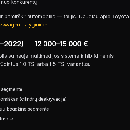
usi nuo konkurentų
 ir pamiršk” automobilio — tai jis. Daugiau apie Toyota
kswagen palyginime
.
0–2022) — 12 000–15 000 €
lis su nauja multimedijos sistema ir hibridinėmis
ūpintus 1.0 TSI arba 1.5 TSI variantus.
s segmente
omiškas (cilindrų deaktyvacija)
ausiu bagažine segmente
etuvoje