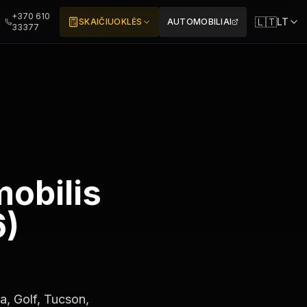
+370 610
🇱🇹
LT
SKAIČIUOKLĖS
AUTOMOBILIAI
33377
obilis
6)
a, Golf, Tucson,