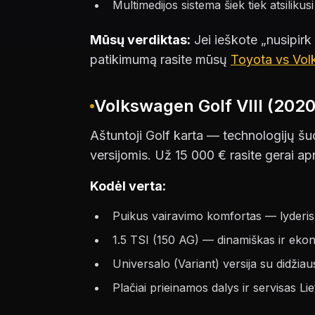
Multimedijos sistema šiek tiek atsilik
Mūsų verdiktas:
Jei ieškote „nusipirk
patikimumą rasite mūsų
Toyota vs Vol
Volkswagen Golf VIII (202
Aštuntoji Golf karta — technologijų šuo
versijomis. Už 15 000 € rasite gerai apr
Kodėl verta:
Puikus vairavimo komfortas — lyderi
1.5 TSI (150 AG) — dinamiškas ir ekon
Universalo (Variant) versija su didži
Plačiai prieinamos dalys ir servisas Li