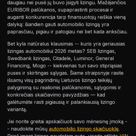
daugiau nei pusė jų buvo įsigyti lizingu. Mažėjančios
EURIBOR palūkanos, supaprastinti procesai ir
auganti konkurencija tarp finansuotojų reiškia vieną
dalyką: šiandien gauti automobilio lizingą yra
paprasčiau, pigiau ir patogiau nei bet kada anksčiau.
Bet kyla natūralus klausimas -- kuris yra geriausias
lizingas automobiliui 2026 metais? SEB lizingas,
Swedbank lizingas, Citadele, Luminor, General
Financing, Mogo -- kiekvienas turi savo stipriąsias
puses ir skirtingas sąlygas. Šiame straipsnyje rasite
išsamų visų pagrindinių Lietuvos lizingo teikėjų
palyginimą su realiomis palūkanomis, sąlygomis ir
konkrečiais skaičiavimo pavyzdžiais — kad
galėtumėte rasti pigiausią ir palankiausią lizingo
variantą.
Jei norite greitai apskaičiuoti savo mėnesinę įmoką -
- naudokite mūsų
automobilio lizingo skaičiuoklę
.