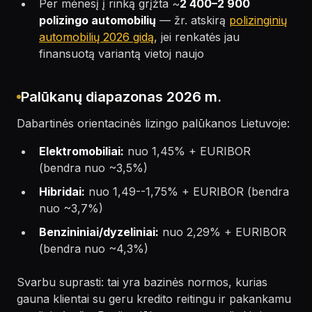
Per mėnesį į rinką grįžta ~
2 400–2 900
polizingo automobilių
— žr. atskirą
polizinginių
automobilių 2026 gidą
, jei renkatės jau
finansuotą variantą vietoj naujo
Palūkanų diapazonas 2026 m.
Dabartinės orientacinės lizingo palūkanos Lietuvoje:
Elektromobiliai:
nuo 1,45% + EURIBOR
(bendra nuo ~3,5%)
Hibridai:
nuo 1,49--1,75% + EURIBOR (bendra
nuo ~3,7%)
Benzininiai/dyzeliniai:
nuo 2,29% + EURIBOR
(bendra nuo ~4,3%)
Svarbu suprasti: tai yra bazinės normos, kurias
gauna klientai su geru kredito reitingu ir pakankamu