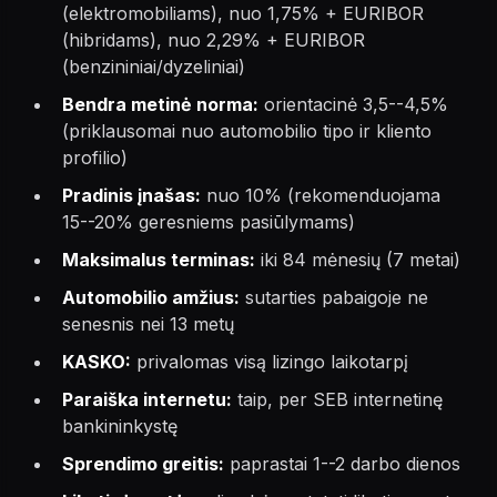
(elektromobiliams), nuo 1,75% + EURIBOR
(hibridams), nuo 2,29% + EURIBOR
(benzininiai/dyzeliniai)
Bendra metinė norma:
orientacinė 3,5--4,5%
(priklausomai nuo automobilio tipo ir kliento
profilio)
Pradinis įnašas:
nuo 10% (rekomenduojama
15--20% geresniems pasiūlymams)
Maksimalus terminas:
iki 84 mėnesių (7 metai)
Automobilio amžius:
sutarties pabaigoje ne
senesnis nei 13 metų
KASKO:
privalomas visą lizingo laikotarpį
Paraiška internetu:
taip, per SEB internetinę
bankininkystę
Sprendimo greitis:
paprastai 1--2 darbo dienos