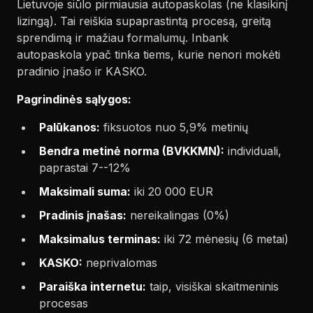
Lietuvoje siūlo pirmiausia autopaskolas (ne klasikinį
lizingą). Tai reiškia supaprastintą procesą, greitą
sprendimą ir mažiau formalumų. Inbank
autopaskola ypač tinka tiems, kurie nenori mokėti
pradinio įnašo ir KASKO.
Pagrindinės sąlygos:
Palūkanos:
fiksuotos nuo 5,9% metinių
Bendra metinė norma (BVKKMN):
individuali,
paprastai 7--12%
Maksimali suma:
iki 20 000 EUR
Pradinis įnašas:
nereikalingas (0%)
Maksimalus terminas:
iki 72 mėnesių (6 metai)
KASKO:
neprivalomas
Paraiška internetu:
taip, visiškai skaitmeninis
procesas