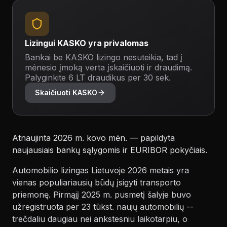
Lizingui KASKO yra privalomas
Bankai be KASKO lizingo nesuteikia, tad į
mėnesio įmoką verta įskaičiuoti ir draudimą.
Palyginkite 6 LT draudikus per 30 sek.
Skaičiuoti KASKO
Atnaujinta 2026 m. kovo mėn. — papildyta
naujausiais bankų sąlygomis ir EURIBOR pokyčiais.
Automobilio lizingas Lietuvoje 2026 metais yra
vienas populiariausių būdų įsigyti transporto
priemonę. Pirmąjį 2025 m. pusmetį šalyje buvo
užregistruota per 23 tūkst. naujų automobilių --
trečdaliu daugiau nei ankstesniu laikotarpiu, o