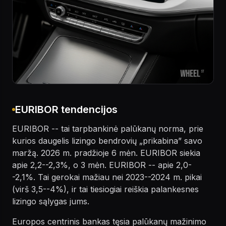
EURIBOR tendencijos
EURIBOR -- tai tarpbankinė palūkanų norma, prie
kurios daugelis lizingo bendrovių „prikabina” savo
maržą. 2026 m. pradžioje 6 mėn. EURIBOR siekia
apie 2,2--2,3%, o 3 mėn. EURIBOR -- apie 2,0-
-2,1%. Tai gerokai mažiau nei 2023--2024 m. pikai
(virš 3,5--4%), ir tai tiesiogiai reiškia palankesnes
lizingo sąlygas jums.
Europos centrinis bankas tęsia palūkanų mažinimo