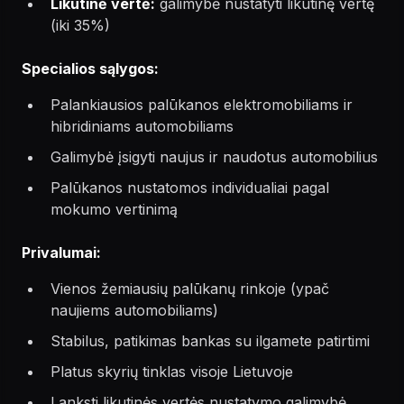
Likutinė vertė:
galimybė nustatyti likutinę vertę
(iki 35%)
Specialios sąlygos:
Palankiausios palūkanos elektromobiliams ir
hibridiniams automobiliams
Galimybė įsigyti naujus ir naudotus automobilius
Palūkanos nustatomos individualiai pagal
mokumo vertinimą
Privalumai:
Vienos žemiausių palūkanų rinkoje (ypač
naujiems automobiliams)
Stabilus, patikimas bankas su ilgamete patirtimi
Platus skyrių tinklas visoje Lietuvoje
Lanksti likutinės vertės nustatymo galimybė