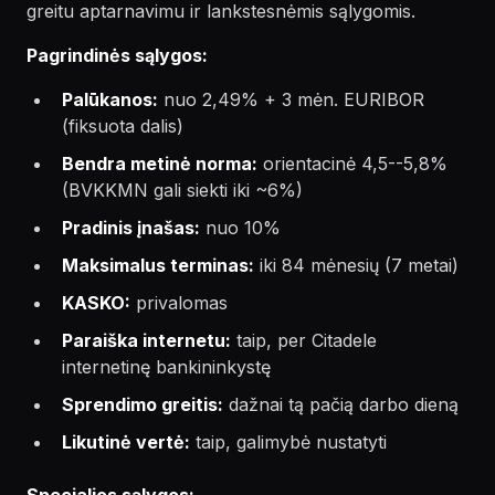
greitu aptarnavimu ir lankstesnėmis sąlygomis.
Pagrindinės sąlygos:
Palūkanos:
nuo 2,49% + 3 mėn. EURIBOR
(fiksuota dalis)
Bendra metinė norma:
orientacinė 4,5--5,8%
(BVKKMN gali siekti iki ~6%)
Pradinis įnašas:
nuo 10%
Maksimalus terminas:
iki 84 mėnesių (7 metai)
KASKO:
privalomas
Paraiška internetu:
taip, per Citadele
internetinę bankininkystę
Sprendimo greitis:
dažnai tą pačią darbo dieną
Likutinė vertė:
taip, galimybė nustatyti