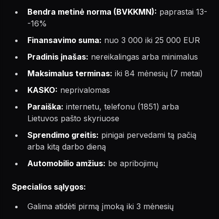
Bendra metinė norma (BVKKMN):
paprastai 13-
-16%
Finansavimo suma:
nuo 3 000 iki 25 000 EUR
Pradinis įnašas:
nereikalingas arba minimalus
Maksimalus terminas:
iki 84 mėnesių (7 metai)
KASKO:
neprivalomas
Paraiška:
internetu, telefonu (1851) arba
Lietuvos pašto skyriuose
Sprendimo greitis:
pinigai pervedami tą pačią
arba kitą darbo dieną
Automobilio amžius:
be apribojimų
Specialios sąlygos:
Galima atidėti pirmą įmoką iki 3 mėnesių