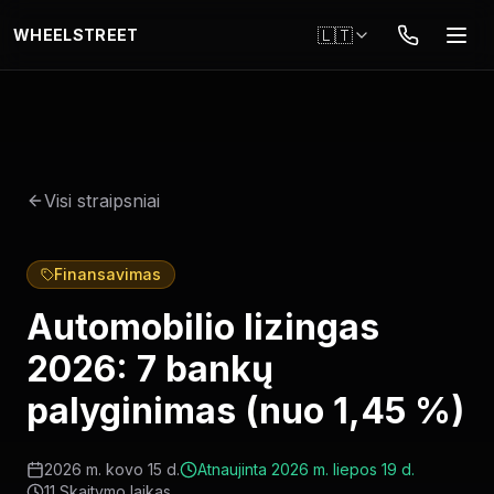
Pereiti į pagrindinį turinį
🇱🇹
WHEELSTREET
Visi straipsniai
Finansavimas
Automobilio lizingas
2026: 7 bankų
palyginimas (nuo 1,45 %)
2026 m. kovo 15 d.
Atnaujinta
2026 m. liepos 19 d.
11
Skaitymo laikas