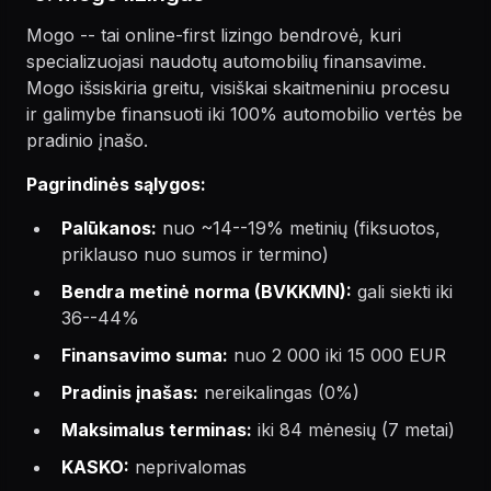
Mogo -- tai online-first lizingo bendrovė, kuri
specializuojasi naudotų automobilių finansavime.
Mogo išsiskiria greitu, visiškai skaitmeniniu procesu
ir galimybe finansuoti iki 100% automobilio vertės be
pradinio įnašo.
Pagrindinės sąlygos:
Palūkanos:
nuo ~14--19% metinių (fiksuotos,
priklauso nuo sumos ir termino)
Bendra metinė norma (BVKKMN):
gali siekti iki
36--44%
Finansavimo suma:
nuo 2 000 iki 15 000 EUR
Pradinis įnašas:
nereikalingas (0%)
Maksimalus terminas:
iki 84 mėnesių (7 metai)
KASKO:
neprivalomas