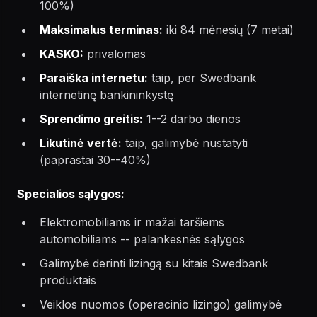
100%)
Maksimalus terminas:
iki 84 mėnesių (7 metai)
KASKO:
privalomas
Paraiška internetu:
taip, per Swedbank
internetinę bankininkystę
Sprendimo greitis:
1--2 darbo dienos
Likutinė vertė:
taip, galimybė nustatyti
(paprastai 30--40%)
Specialios sąlygos:
Elektromobiliams ir mažai taršiems
automobiliams -- palankesnės sąlygos
Galimybė derinti lizingą su kitais Swedbank
produktais
Veiklos nuomos (operacinio lizingo) galimybė